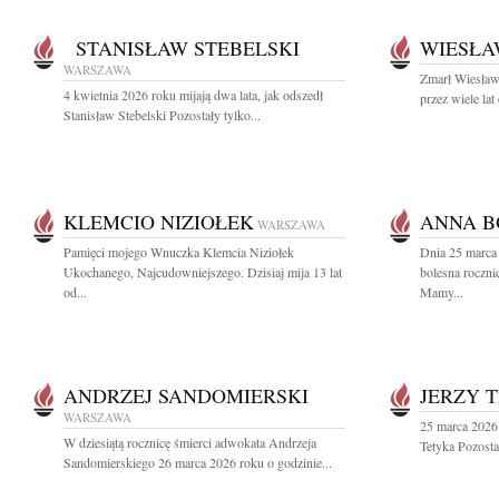
STANISŁAW STEBELSKI
WIESŁA
WARSZAWA
Zmarł Wiesław
4 kwietnia 2026 roku mijają dwa lata, jak odszedł
przez wiele lat
Stanisław Stebelski Pozostały tylko...
KLEMCIO NIZIOŁEK
ANNA B
WARSZAWA
Pamięci mojego Wnuczka Klemcia Niziołek
Dnia 25 marca 
Ukochanego, Najcudowniejszego. Dzisiaj mija 13 lat
bolesna roczni
od...
Mamy...
ANDRZEJ SANDOMIERSKI
JERZY 
WARSZAWA
25 marca 2026 
W dziesiątą rocznicę śmierci adwokata Andrzeja
Tetyka Pozosta
Sandomierskiego 26 marca 2026 roku o godzinie...