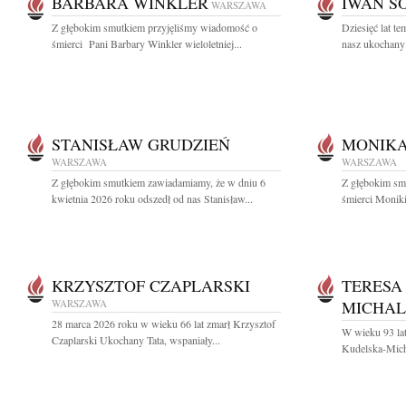
BARBARA WINKLER
IWAN S
WARSZAWA
Z głębokim smutkiem przyjęliśmy wiadomość o
Dziesięć lat t
śmierci Pani Barbary Winkler wieloletniej...
nasz ukochany
STANISŁAW GRUDZIEŃ
MONIKA
WARSZAWA
WARSZAWA
Z głębokim smutkiem zawiadamiamy, że w dniu 6
Z głębokim sm
kwietnia 2026 roku odszedł od nas Stanisław...
śmierci Moniki
KRZYSZTOF CZAPLARSKI
TERESA
WARSZAWA
MICHA
28 marca 2026 roku w wieku 66 lat zmarł Krzysztof
W wieku 93 lat
Czaplarski Ukochany Tata, wspaniały...
Kudelska-Micha