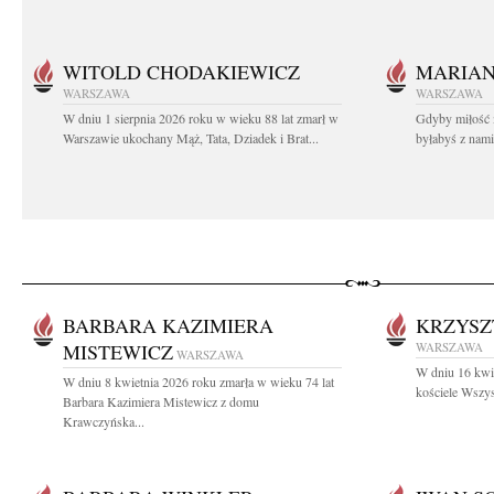
WITOLD CHODAKIEWICZ
MARIA
WARSZAWA
WARSZAWA
W dniu 1 sierpnia 2026 roku w wieku 88 lat zmarł w
Gdyby miłość 
Warszawie ukochany Mąż, Tata, Dziadek i Brat...
byłabyś z nami 
BARBARA KAZIMIERA
KRZYSZ
MISTEWICZ
WARSZAWA
WARSZAWA
W dniu 16 kwie
W dniu 8 kwietnia 2026 roku zmarła w wieku 74 lat
kościele Wszys
Barbara Kazimiera Mistewicz z domu
Krawczyńska...