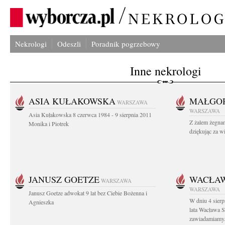
Nekrologi
Odeszli
Poradnik pogrzebowy
Inne nekrologi
ASIA KUŁAKOWSKA
MAŁGOR
WARSZAWA
WARSZAWA
Asia Kułakowska 8 czerwca 1984 - 9 sierpnia 2011
Z żalem żegnam
Monika i Piotrek
dziękując za w
JANUSZ GOETZE
WACŁAW
WARSZAWA
WARSZAWA
Janusz Goetze adwokat 9 lat bez Ciebie Bożenna i
W dniu 4 sier
Agnieszka
lata Wacława 
zawiadamiamy.