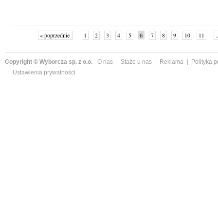
« poprzednie
1
2
3
4
5
6
7
8
9
10
11
.
Copyright © Wyborcza sp. z o.o.
O nas
Staże u nas
Reklama
Polityka 
Ustawienia prywatności