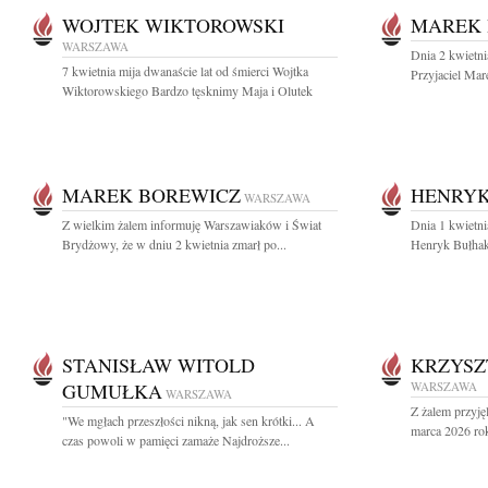
WOJTEK WIKTOROWSKI
MAREK 
WARSZAWA
Dnia 2 kwietni
7 kwietnia mija dwanaście lat od śmierci Wojtka
Przyjaciel Mar
Wiktorowskiego Bardzo tęsknimy Maja i Olutek
MAREK BOREWICZ
HENRY
WARSZAWA
Z wielkim żalem informuję Warszawiaków i Świat
Dnia 1 kwietni
Brydżowy, że w dniu 2 kwietnia zmarł po...
Henryk Bułhak 
STANISŁAW WITOLD
KRZYSZ
GUMUŁKA
WARSZAWA
WARSZAWA
Z żalem przyję
"We mgłach przeszłości nikną, jak sen krótki... A
marca 2026 rok
czas powoli w pamięci zamaże Najdroższe...