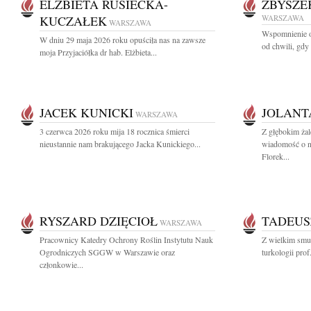
ELŻBIETA RUSIECKA-
ZBYSZE
KUCZAŁEK
WARSZAWA
WARSZAWA
Wspomnienie o
W dniu 29 maja 2026 roku opuściła nas na zawsze
od chwili, gdy
moja Przyjaciółka dr hab. Elżbieta...
JACEK KUNICKI
JOLANT
WARSZAWA
3 czerwca 2026 roku mija 18 rocznica śmierci
Z głębokim żal
nieustannie nam brakującego Jacka Kunickiego...
wiadomość o na
Florek...
RYSZARD DZIĘCIOŁ
TADEUS
WARSZAWA
Pracownicy Katedry Ochrony Roślin Instytutu Nauk
Z wielkim smu
Ogrodniczych SGGW w Warszawie oraz
turkologii pro
członkowie...