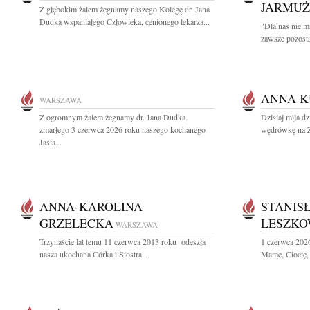
JARMU
Z głębokim żalem żegnamy naszego Kolegę dr. Jana
Dudka wspaniałego Człowieka, cenionego lekarza...
"Dla nas nie m
zawsze pozosta
ANNA 
WARSZAWA
Z ogromnym żalem żegnamy dr. Jana Dudka
Dzisiaj mija dz
zmarłego 3 czerwca 2026 roku naszego kochanego
wędrówkę na Zi
Jasia...
ANNA-KAROLINA
STANIS
GRZELECKA
LESZKO
WARSZAWA
Trzynaście lat temu 11 czerwca 2013 roku odeszła
1 czerwca 202
nasza ukochana Córka i Siostra...
Mamę, Ciocię, 