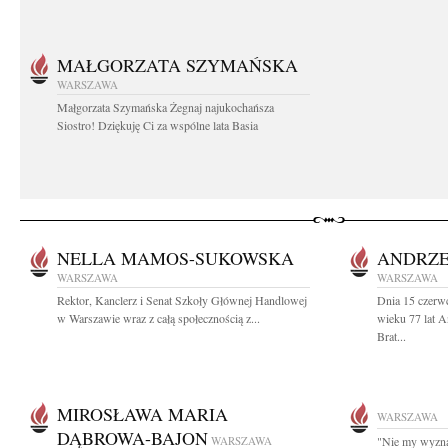
MAŁGORZATA SZYMAŃSKA
WARSZAWA
Małgorzata Szymańska Żegnaj najukochańsza
Siostro! Dziękuję Ci za wspólne lata Basia
NELLA MAMOS-SUKOWSKA
ANDRZE
WARSZAWA
WARSZAWA
Rektor, Kanclerz i Senat Szkoły Głównej Handlowej
Dnia 15 czerw
w Warszawie wraz z całą społecznością z...
wieku 77 lat 
Brat...
MIROSŁAWA MARIA
WARSZAWA
DĄBROWA-BAJON
WARSZAWA
"Nie my wyznac