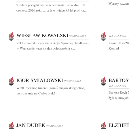
Wyrazy szczer
Z żalem przyjęliśmy do wiadomości, że w dniu 19
czerwca 2026 roku zmarła w wieku 95 lat prof. dr...
WIESŁAW KOWALSKI
WARSZAWA
WARSZAWA
Rektor, Senat i Kanclerz Szkoły Głównej Handlowej
Kasia 1956-20
w Warszawie wraz z całą społecznością z...
Konrad
IGOR ŚMIAŁOWSKI
BARTOS
WARSZAWA
WARSZAWA
W 20. rocznicę śmierci Igora Śmiałowskiego Tato,
Bartosz Roch 
jak strasznie mi Ciebie brak!
żyje w naszych 
JAN DUDEK
ELŻBIE
WARSZAWA