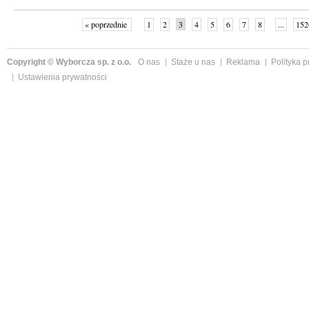
« poprzednie
1
2
3
4
5
6
7
8
...
152
Copyright © Wyborcza sp. z o.o.
O nas
Staże u nas
Reklama
Polityka 
Ustawienia prywatności