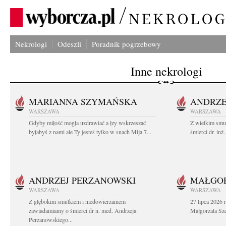
Nekrologi
Odeszli
Poradnik pogrzebowy
Inne nekrologi
MARIANNA SZYMAŃSKA
ANDRZE
WARSZAWA
WARSZAWA
Gdyby miłość mogła uzdrawiać a łzy wskrzeszać
Z wielkim smu
byłabyś z nami ale Ty jesteś tylko w snach Mija 7...
śmierci dr. in
ANDRZEJ PERZANOWSKI
MAŁGOR
WARSZAWA
WARSZAWA
Z głębokim smutkiem i niedowierzaniem
27 lipca 2026 
zawiadamiamy o śmierci dr n. med. Andrzeja
Małgorzata Sz
Perzanowskiego...