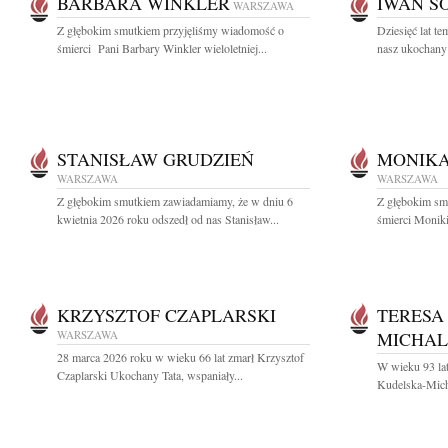
BARBARA WINKLER
IWAN S
WARSZAWA
Z głębokim smutkiem przyjęliśmy wiadomość o
Dziesięć lat t
śmierci Pani Barbary Winkler wieloletniej...
nasz ukochany
STANISŁAW GRUDZIEŃ
MONIKA
WARSZAWA
WARSZAWA
Z głębokim smutkiem zawiadamiamy, że w dniu 6
Z głębokim sm
kwietnia 2026 roku odszedł od nas Stanisław...
śmierci Moniki
KRZYSZTOF CZAPLARSKI
TERESA
WARSZAWA
MICHA
28 marca 2026 roku w wieku 66 lat zmarł Krzysztof
W wieku 93 lat
Czaplarski Ukochany Tata, wspaniały...
Kudelska-Micha