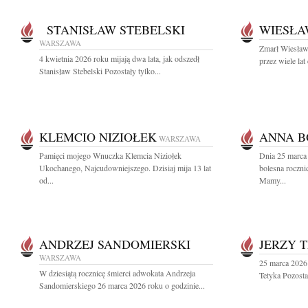
STANISŁAW STEBELSKI
WIESŁA
WARSZAWA
Zmarł Wiesław
4 kwietnia 2026 roku mijają dwa lata, jak odszedł
przez wiele lat
Stanisław Stebelski Pozostały tylko...
KLEMCIO NIZIOŁEK
ANNA B
WARSZAWA
Pamięci mojego Wnuczka Klemcia Niziołek
Dnia 25 marca 
Ukochanego, Najcudowniejszego. Dzisiaj mija 13 lat
bolesna roczni
od...
Mamy...
ANDRZEJ SANDOMIERSKI
JERZY 
WARSZAWA
25 marca 2026 
W dziesiątą rocznicę śmierci adwokata Andrzeja
Tetyka Pozosta
Sandomierskiego 26 marca 2026 roku o godzinie...