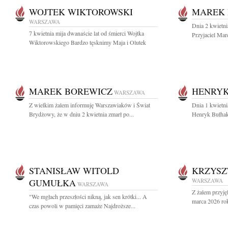
WOJTEK WIKTOROWSKI
MAREK 
WARSZAWA
Dnia 2 kwietni
7 kwietnia mija dwanaście lat od śmierci Wojtka
Przyjaciel Mar
Wiktorowskiego Bardzo tęsknimy Maja i Olutek
MAREK BOREWICZ
HENRY
WARSZAWA
Z wielkim żalem informuję Warszawiaków i Świat
Dnia 1 kwietni
Brydżowy, że w dniu 2 kwietnia zmarł po...
Henryk Bułhak 
STANISŁAW WITOLD
KRZYSZ
GUMUŁKA
WARSZAWA
WARSZAWA
Z żalem przyję
"We mgłach przeszłości nikną, jak sen krótki... A
marca 2026 rok
czas powoli w pamięci zamaże Najdroższe...