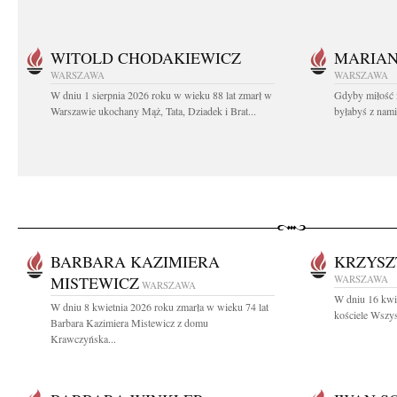
WITOLD CHODAKIEWICZ
MARIA
WARSZAWA
WARSZAWA
W dniu 1 sierpnia 2026 roku w wieku 88 lat zmarł w
Gdyby miłość 
Warszawie ukochany Mąż, Tata, Dziadek i Brat...
byłabyś z nami 
BARBARA KAZIMIERA
KRZYSZ
MISTEWICZ
WARSZAWA
WARSZAWA
W dniu 16 kwie
W dniu 8 kwietnia 2026 roku zmarła w wieku 74 lat
kościele Wszys
Barbara Kazimiera Mistewicz z domu
Krawczyńska...