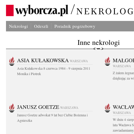
Nekrologi
Odeszli
Poradnik pogrzebowy
Inne nekrologi
ASIA KUŁAKOWSKA
MAŁGOR
WARSZAWA
WARSZAWA
Asia Kułakowska 8 czerwca 1984 - 9 sierpnia 2011
Z żalem żegnam
Monika i Piotrek
dziękując za w
JANUSZ GOETZE
WACŁAW
WARSZAWA
WARSZAWA
Janusz Goetze adwokat 9 lat bez Ciebie Bożenna i
W dniu 4 sier
Agnieszka
lata Wacława 
zawiadamiamy.