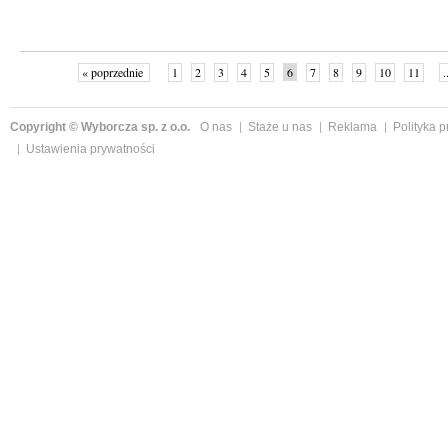
« poprzednie
1
2
3
4
5
6
7
8
9
10
11
.
Copyright © Wyborcza sp. z o.o.
O nas
Staże u nas
Reklama
Polityka 
Ustawienia prywatności