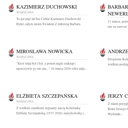
KAZIMIERZ DUCHOWSKI
BARBA
WARSZAWA
NEWER
To już pięć lat bez Ciebie Kazimierz Duchowski
21 marca, przed
Byłeś całym moim Światem Z miłością Barbara
nas na zawsze
MIROSŁAWA NOWICKA
ANDRZE
WARSZAWA
Drogiemu Kole
"Ktoś tutaj był i był, a potem nagle zniknął i
wielkim podzię
uporczywie go nie ma..." 16 marca 2026 roku mija...
ELŻBIETA SZCZEPAŃSKA
JERZY 
WARSZAWA
Z żalem przyj
Z wielkim smutkiem żegnamy naszą Koleżankę
Brata Jerzego
Elżbietę Szczepańską (1937-2026) muzykolożkę i...
Wydziału...