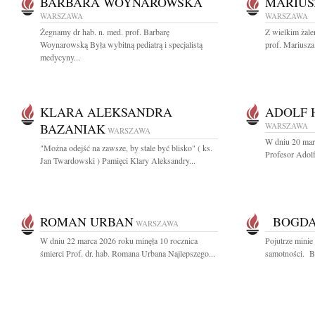
BARBARA WOYNAROWSKA
MARIUS
WARSZAWA
WARSZAWA
Żegnamy dr hab. n. med. prof. Barbarę
Z wielkim żal
Woynarowską Była wybitną pediatrą i specjalistą
prof. Mariusza
medycyny...
KLARA ALEKSANDRA
ADOLF 
BAZANIAK
WARSZAWA
WARSZAWA
W dniu 20 mar
"Można odejść na zawsze, by stale być blisko" ( ks.
Profesor Adolf
Jan Twardowski ) Pamięci Klary Aleksandry...
ROMAN URBAN
BOGDA
WARSZAWA
W dniu 22 marca 2026 roku minęła 10 rocznica
Pojutrze minie
śmierci Prof. dr. hab. Romana Urbana Najlepszego...
samotności. Bo