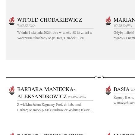
WITOLD CHODAKIEWICZ
MARIA
WARSZAWA
WARSZAWA
W dniu 1 sierpnia 2026 roku w wieku 88 lat zmarł w
Gdyby miłość 
Warszawie ukochany Mąż, Tata, Dziadek i Brat...
byłabyś z nami 
BARBARA MANIECKA-
BASIA
W
ALEKSANDROWICZ
WARSZAWA
Żegnaj, Basiu,
w naszych serc
Z wielkim żalem Żegnamy Prof. dr hab. med.
Barbarę Maniecką-Aleksandrowicz Wybitną lekarz...