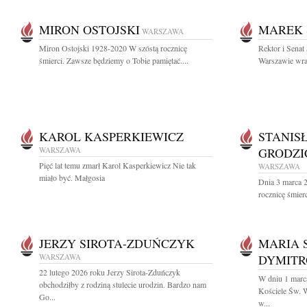
MIRON OSTOJSKI
MAREK 
WARSZAWA
Miron Ostojski 1928-2020 W szóstą rocznicę
Rektor i Sena
śmierci. Zawsze będziemy o Tobie pamiętać....
Warszawie wraz
KAROL KASPERKIEWICZ
STANIS
WARSZAWA
GRODZI
Pięć lat temu zmarł Karol Kasperkiewicz Nie tak
WARSZAWA
miało być. Małgosia
Dnia 3 marca 2
rocznicę śmier
JERZY SIROTA-ZDUŃCZYK
MARIA 
WARSZAWA
DYMIT
22 lutego 2026 roku Jerzy Sirota-Zduńczyk
W dniu 1 marc
obchodziłby z rodziną stulecie urodzin. Bardzo nam
Kościele Św. 
Go...
w...