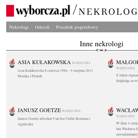
Nekrologi
Odeszli
Poradnik pogrzebowy
Inne nekrologi
ASIA KUŁAKOWSKA
MAŁGOR
WARSZAWA
WARSZAWA
Asia Kułakowska 8 czerwca 1984 - 9 sierpnia 2011
Z żalem żegnam
Monika i Piotrek
dziękując za w
JANUSZ GOETZE
WACŁAW
WARSZAWA
WARSZAWA
Janusz Goetze adwokat 9 lat bez Ciebie Bożenna i
W dniu 4 sier
Agnieszka
lata Wacława 
zawiadamiamy.