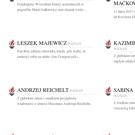
MAĆKO
Dziękujemy Wszystkim którzy uczestniczyli w
pogrzebie Marii Gałkiewicz oraz okazali wiele...
13 lipca 2021
lat Krystyna 
LESZEK MAJEWICZ
KAZIMI
POZNAŃ
POZNAŃ
Pan Bóg zabiera człowieka wtedy, gdy widzi, że
Z głębokim sm
zasłużył sobie na niebo (Jan Grzegorczyk)...
nagłym odejści
ANDRZEJ REICHELT
SABINA
POZNAŃ
POZNAŃ
Z głębokim żalem i smutkiem przyjęliśmy
Z wielkim sm
wiadomość o śmierci Mecenasa Andrzeja Reichelta...
i teściową Sab