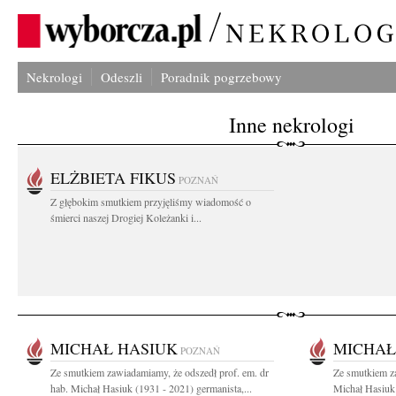
Nekrologi
Odeszli
Poradnik pogrzebowy
Inne nekrologi
ELŻBIETA FIKUS
POZNAŃ
Z głębokim smutkiem przyjęliśmy wiadomość o
śmierci naszej Drogiej Koleżanki i...
MICHAŁ HASIUK
MICHAŁ
POZNAŃ
Ze smutkiem zawiadamiamy, że odszedł prof. em. dr
Ze smutkiem za
hab. Michał Hasiuk (1931 - 2021) germanista,...
Michał Hasiuk 