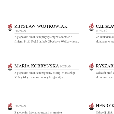
ZBYSŁAW WOJTKOWIAK
CZESŁA
POZNAŃ
POZNAŃ
Z głębokim smutkiem przyjęliśmy wiadomość o
Ze smutkiem 
śmierci Prof. UAM dr. hab. Zbysława Wojtkowiaka...
składamy wyraz
MARIA KOBRYŃSKA
RYSZAR
POZNAŃ
Z głębokim smutkiem żegnamy Marię (Maruszkę)
Odszedł prof.
Kobryńską naszą serdeczną Przyjaciółkę,...
ekonomista, ek
HENRYK
POZNAŃ
Z głębokim żalem, pogrążeni w smutku
Odszedł blisk