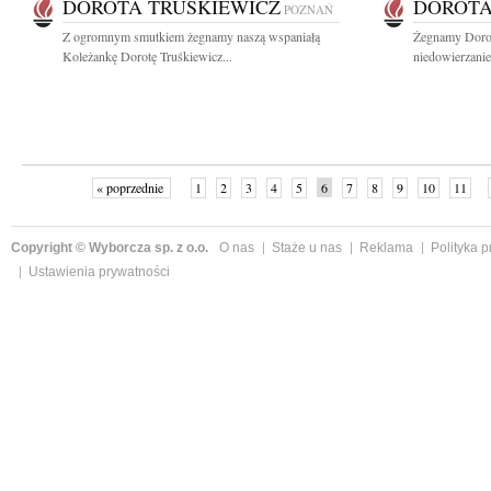
DOROTA TRUŚKIEWICZ
DOROTA
POZNAŃ
Z ogromnym smutkiem żegnamy naszą wspaniałą
Żegnamy Dorot
Koleżankę Dorotę Truśkiewicz...
niedowierzanie
« poprzednie
1
2
3
4
5
6
7
8
9
10
11
Copyright © Wyborcza sp. z o.o.
O nas
Staże u nas
Reklama
Polityka 
Ustawienia prywatności