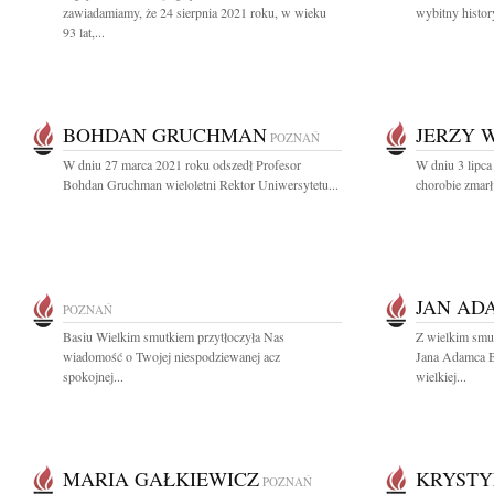
zawiadamiamy, że 24 sierpnia 2021 roku, w wieku
wybitny history
93 lat,...
BOHDAN GRUCHMAN
JERZY 
POZNAŃ
W dniu 27 marca 2021 roku odszedł Profesor
W dniu 3 lipca 
Bohdan Gruchman wieloletni Rektor Uniwersytetu...
chorobie zmarł 
JAN AD
POZNAŃ
Basiu Wielkim smutkiem przytłoczyła Nas
Z wielkim smu
wiadomość o Twojej niespodziewanej acz
Jana Adamca 
spokojnej...
wielkiej...
MARIA GAŁKIEWICZ
KRYSTY
POZNAŃ