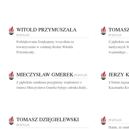
WITOLD PRZYMUSZAŁA
TOMASZ
POZNAŃ
POZNAŃ
Podziękowanie Dziękujemy wszystkim za
Z głębokim sm
towarzyszenie w ostatniej drodze Witolda
medycznych To
Przymuszały...
wspaniałego...
MIECZYSŁAW GMEREK
JERZY 
POZNAŃ
Z głębokim smutkiem przyjęliśmy wiadomość o
Z bólem żegna
śmierci Mieczysława Gmerka byłego członka Rady...
Kaczmarka Kole
TOMASZ DZIĘGIELEWSKI
POZNAŃ
POZNAŃ
Haniu, ze smu