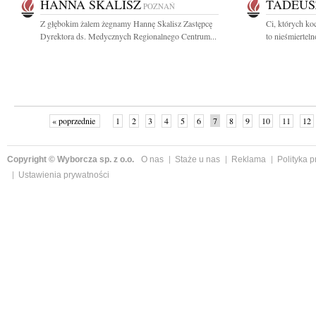
HANNA SKALISZ
TADEUS
POZNAŃ
Z głębokim żalem żegnamy Hannę Skalisz Zastępcę
Ci, których ko
Dyrektora ds. Medycznych Regionalnego Centrum...
to nieśmierteln
« poprzednie
1
2
3
4
5
6
7
8
9
10
11
12
Copyright © Wyborcza sp. z o.o.
O nas
Staże u nas
Reklama
Polityka 
Ustawienia prywatności