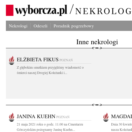
Nekrologi
Odeszli
Poradnik pogrzebowy
Inne nekrologi
ELŻBIETA FIKUS
POZNAŃ
Z głębokim smutkiem przyjęliśmy wiadomość o
śmierci naszej Drogiej Koleżanki i...
JANINA KUEHN
MAGDAL
POZNAŃ
21 maja 2021 roku o godz. 11.00 na Cmentarzu
Dnia 30 kwietn
Górczyńskim pożegnamy Janinę Kuehn...
nasza Koleżanka