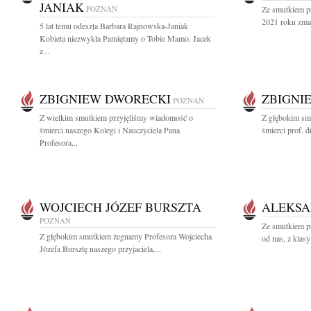
JANIAK
POZNAŃ
Ze smutkiem p
2021 roku zmar
5 lat temu odeszła Barbara Rajnowska-Janiak
Kobieta niezwykła Pamiętamy o Tobie Mamo. Jacek
z...
ZBIGNIEW DWORECKI
ZBIGNI
POZNAŃ
Z wielkim smutkiem przyjęliśmy wiadomość o
Z głębokim sm
śmierci naszego Kolegi i Nauczyciela Pana
śmierci prof. 
Profesora...
WOJCIECH JÓZEF BURSZTA
ALEKSA
POZNAŃ
Ze smutkiem p
Z głębokim smutkiem żegnamy Profesora Wojciecha
od nas, z klas
Józefa Bursztę naszego przyjaciela,...