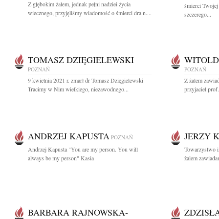
Z głębokim żalem, jednak pełni nadziei życia
śmierci Twoje
wiecznego, przyjęliśmy wiadomość o śmierci dra n....
szczerego...
TOMASZ DZIĘGIELEWSKI
WITOLD
POZNAŃ
POZNAŃ
9 kwietnia 2021 r. zmarł dr Tomasz Dzięgielewski
Z żalem zawiad
Tracimy w Nim wielkiego, niezawodnego...
przyjaciel prof
ANDRZEJ KAPUSTA
JERZY 
POZNAŃ
Andrzej Kapusta "You are my person. You will
Towarzystwo i
always be my person" Kasia
żalem zawiadam
BARBARA RAJNOWSKA-
ZDZISŁ