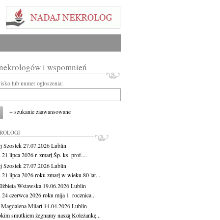
 nekrologów i wspomnień
wisko lub numer ogłoszenia:
+ szukanie zaawansowane
KROLOGI
j Szostek
27.07.2026
Lublin
21 lipca 2026 r. zmarł Śp. ks. prof....
j Szostek
27.07.2026
Lublin
21 lipca 2026 roku zmarł w wieku 80 lat...
lżbieta Wstawska
19.06.2026
Lublin
 24 czerwca 2026 roku mija 1. rocznica...
 Magdalena Milart
14.04.2026
Lublin
okim smutkiem żegnamy naszą Koleżankę...