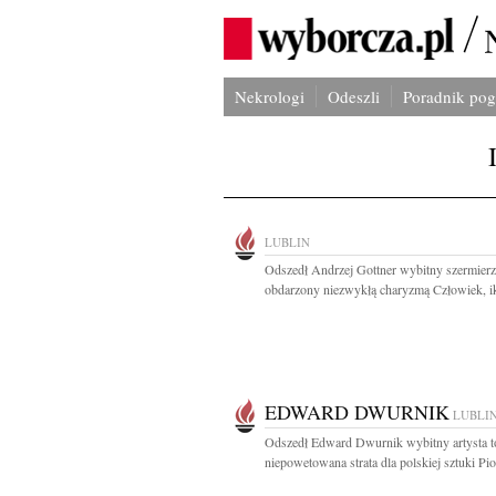
Nekrologi
Odeszli
Poradnik po
LUBLIN
Odszedł Andrzej Gottner wybitny szermierz
obdarzony niezwykłą charyzmą Człowiek, ik
EDWARD DWURNIK
LUBLI
Odszedł Edward Dwurnik wybitny artysta t
niepowetowana strata dla polskiej sztuki Piot