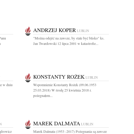
ANDRZEJ KOPER
LUBLIN
Panu
"Można odejść na zawsze, by stale być blisko" ks.
m
Jan Twardowski 12 lipca 2001 w katastrofie...
KONSTANTY ROŻEK
N
LUBLIN
że w dniu
Wspomnienie Konstanty Rożek (09.06.1953
25.03.2018) W środę 25 kwietnia 2018 r.
pożegnałem...
MAREK DALMATA
N
LUBLIN
ąfrowicz
Marek Dalmata (1953 -2017) Pożegnania są zawsze