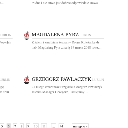
...
trudne i nie łatwo jest dobrać odpowiednie słowa...
MAGDALENA PYRZ
LUBLIN
LUBLIN
Popiołek
Z żalem i smutkiem żegnamy Drogą Koleżankę dr
hab. Magdalenę Pyrz zmarłą 19 marca 2018 roku....
GRZEGORZ PAWLACZYK
LUBLIN
LUBLIN
egę
27 lutego zmarł nasz Przyjaciel Grzegorz Pawlaczyk
 w dniu
Interim Manager Grzegorz, Pamiętamy!...
5
6
7
8
9
10
11
...
44
następne »