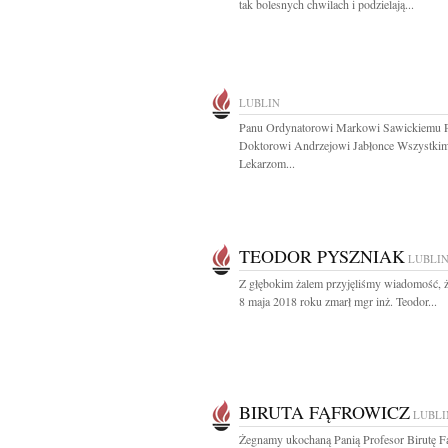
tak bolesnych chwilach i podzielają...
LUBLIN
Panu Ordynatorowi Markowi Sawickiemu 
Doktorowi Andrzejowi Jabłonce Wszystki
Lekarzom...
TEODOR PYSZNIAK
LUBLI
Z głębokim żalem przyjęliśmy wiadomość, 
8 maja 2018 roku zmarł mgr inż. Teodor...
BIRUTA FĄFROWICZ
LUBLI
Żegnamy ukochaną Panią Profesor Birutę F