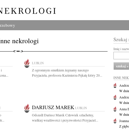
grzebowy
Inne nekrologi
Szukaj
Imię i naz
LUBLIN
 i
Z ogromnym smutkiem żegnamy naszego
ona...
Przyjaciela, profesora Kazimierza Pękalę który 20...
INNE NE
Andrze
W dniu 
Andrze
W dniu 
DARIUSZ MAREK
N
LUBLIN
Anna E
W dniu
o
Odszedł Dariusz Marek Człowiek szlachetny,
r...
wielkiej wrażliwości i przyzwoitości Przyjaciel...
Joanna
Z głęb