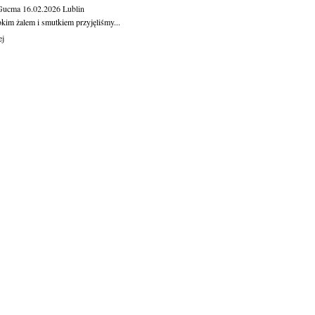
 Gucma
16.02.2026
Lublin
okim żalem i smutkiem przyjęliśmy...
ej