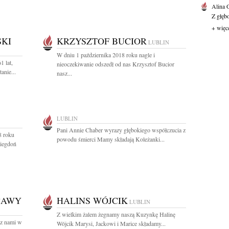
Alina
Z głęb
+ więc
SKI
KRZYSZTOF BUCIOR
LUBLIN
W dniu 1 października 2018 roku nagle i
1 lat,
nieoczekiwanie odszedł od nas Krzysztof Bucior
anie...
nasz...
LUBLIN
Pani Annie Chaber wyrazy głębokiego współczucia z
8 roku
powodu śmierci Mamy składają Koleżanki...
Piegdoń
CAWY
HALINS WÓJCIK
LUBLIN
Z wielkim żalem żegnamy naszą Kuzynkę Halinę
 z nami w
Wójcik Marysi, Jackowi i Marice składamy...