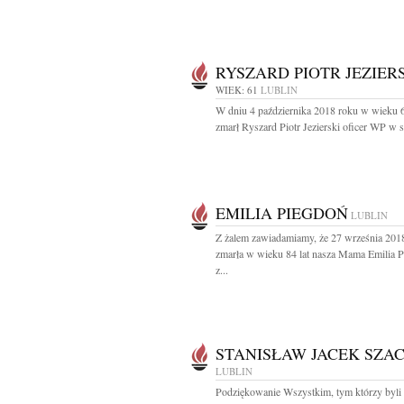
RYSZARD PIOTR JEZIER
WIEK: 61
LUBLIN
W dniu 4 października 2018 roku w wieku 6
zmarł Ryszard Piotr Jezierski oficer WP w st
EMILIA PIEGDOŃ
LUBLIN
Z żalem zawiadamiamy, że 27 września 201
zmarła w wieku 84 lat nasza Mama Emilia 
z...
STANISŁAW JACEK SZA
LUBLIN
Podziękowanie Wszystkim, tym którzy byli