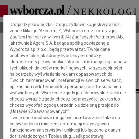
Dbamy o Twoją prywatność
Droga Użytkowniczko, Drogi Użytkowniku, jeśli wyrazisz
Nekrologi
Odeszli
Poradnik pogrzebowy
zgodę klikając "Akceptuję", Wyborcza sp. z o.o. oraz jej
Zaufani Partnerzy, w tym [
874
] Zaufanych Partnerów IAB,
jak również Agora S.A. będąca spółką powiązaną z
Wyborcza sp. z o.o., będą przetwarzać Twoje dane
IMIĘ I NAZWISKO:
osobowe takie jak adresy IP, adresy e-mail czy
identyfikatory plików cookie lub inne informacje zapisane w
Lublin
REGION:
tych plikach do celów marketingowych, w szczególności
na potrzeby wyświetlania reklam dopasowanych do
27.12.2018
DATA EMISJI:
Twoich zainteresowań i preferencji w swoich serwisach,
aplikacjach i w Internecie lub personalizacji treści w nich
wyświetlanych. Wyrażenie zgody jest dobrowolne. Jeśli nie
chcesz wyrazić zgody, chcesz ograniczyć jej zakres lub
Odszedł
chcesz wycofać zgodę uprzednio udzieloną przejdź do
„Ustawień Zaawansowanych”.
Twoje dane osobowe mogą być przetwarzane także do
celów badania i mierzenia informacji dotyczących
funkcjonowania serwisów i aplikacji lub łączone z danymi
dot. świadczonych Tobie usług. Jeśli podstawą