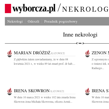
Nekrologi
Odeszli
Poradnik pogrzebowy
Inne nekrologi
MARIAN DRÓŻDŻ
ZENON 
KATOWICE
Z głębokim żalem zawiadamiamy, że w dniu 08
Z ogromnym sm
kwietnia 2021 r., w wieku 89 lat zmarł prof. dr hab....
o śmierci lek
Radnego...
IRENA SKOWRON
IRENA 
KATOWICE
W dniu 10 marca 2021 w wieku 102 lata zmarła Irena
W dniu 10 marc
Skowron żona Michała Skowrona, oficera Armii...
Skowron żona 