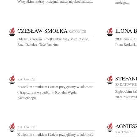
Wszystkim, którzy pożegnali naszą najukochańszą...
mojego...
CZESŁAW SMOŁKA
ILONA 
KATOWICE
Odszedł Czesław Smołka ukochany Mąż, Ojciec,
28 lutego 202
Brat, Dziadek, Teść Rodzina
Ilona Borkacka
STEFAN
KATOWICE
83
KATOWIC
Z wielkim smutkiem i żalem przyjęliśmy wiadomość
Z głębokim ża
o tragicznym wypadku w Kopalni Węgla
2021 roku zma
Kamiennego...
AGNIES
KATOWICE
KATOWICE
Z wielkim smutkiem i żalem przyjęliśmy wiadomość