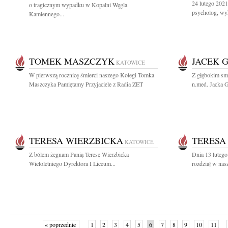
24 lutego 2021
o tragicznym wypadku w Kopalni Węgla
psycholog, wy
Kamiennego...
TOMEK MASZCZYK
JACEK 
KATOWICE
W pierwszą rocznicę śmierci naszego Kolegi Tomka
Z głębokim sm
Maszczyka Pamiętamy Przyjaciele z Radia ZET
n.med. Jacka G
TERESA WIERZBICKA
TERESA
KATOWICE
Z bólem żegnam Panią Teresę Wierzbicką
Dnia 13 lutego
Wieloletniego Dyrektora I Liceum...
rozdział w nas
« poprzednie
1
2
3
4
5
6
7
8
9
10
11