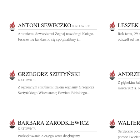
ANTONI SEWECZKO
LESZEK
KATOWICE
Antoniemu Seweczkowi Żegnaj nasz drogi Kolego.
Rok temu, 29 
Jeszcze nie tak dawno się spotykaliśmy i...
odszedł od nas
GRZEGORZ SZETYŃSKI
ANDRZE
KATOWICE
Z głębokim ża
Z ogromnym smutkiem i żalem żegnamy Grzegorza
marca 2021r. o
Szetyńskiego Wicestarostę Powiatu Bielskiego...
BARBARA ZARODKIEWICZ
WALTER
KATOWICE
Serdeczne podz
Podziękowanie Z całego serca dziękujemy
pomoc i wiele 