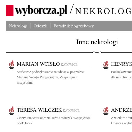
Nekrologi
Odeszli
Poradnik pogrzebowy
Inne nekrologi
MARIAN WCISŁO
HENRYK
KATOWICE
Serdeczne podziękowanie za udział w pogrzebie
Podziękowanie
Mariana Wcisło Przyjaciołom, Znajomym i
dla nas chwilac
wszystkim,...
TERESA WILCZEK
ANDRZE
KATOWICE
Cztery lata temu odeszła Teresa Wilczek Wciąż jesteś
Z wielkim smu
obok Jacek
Hoszcza wybitn