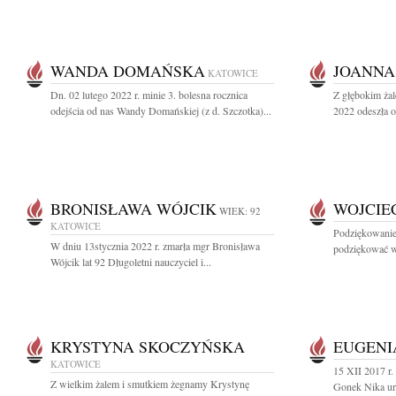
WANDA DOMAŃSKA
JOANNA
KATOWICE
Dn. 02 lutego 2022 r. minie 3. bolesna rocznica
Z głębokim żal
odejścia od nas Wandy Domańskiej (z d. Szczotka)...
2022 odeszła o
BRONISŁAWA WÓJCIK
WOJCIE
WIEK: 92
KATOWICE
Podziękowanie
W dniu 13stycznia 2022 r. zmarła mgr Bronisława
podziękować ws
Wójcik lat 92 Długoletni nauczyciel i...
KRYSTYNA SKOCZYŃSKA
EUGENI
KATOWICE
15 XII 2017 r.
Z wielkim żalem i smutkiem żegnamy Krystynę
Gonek Nika ur.