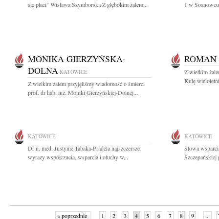
się płaci" Wisława Szymborska Z głębokim żalem...
1 w Sosnowcu 
MONIKA GIERZYŃSKA-
ROMAN
DOLNA
KATOWICE
Z wielkim żal
Kulę wieloletn
Z wielkim żalem przyjęliśmy wiadomość o śmierci
prof. dr hab. inż. Moniki Gierzyńskiej-Dolnej...
KATOWICE
KATOWICE
Dr n. med. Justynie Tabaka-Pradela najszczersze
Słowa wsparcia
wyrazy współczucia, wsparcia i otuchy w...
Szczepańskiej 
« poprzednie
1
2
3
4
5
6
7
8
9
...