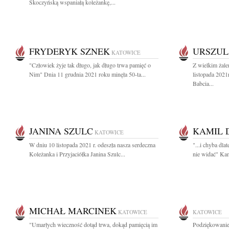
Skoczyńską wspaniałą koleżankę,...
FRYDERYK SZNEK
URSZUL
KATOWICE
"Człowiek żyje tak długo, jak długo trwa pamięć o
Z wielkim żal
Nim" Dnia 11 grudnia 2021 roku minęła 50-ta...
listopada 202
Babcia...
JANINA SZULC
KAMIL 
KATOWICE
W dniu 10 listopada 2021 r. odeszła nasza serdeczna
"...i chyba dl
Koleżanka i Przyjaciółka Janina Szulc...
nie widać" Kam
MICHAŁ MARCINEK
KATOWICE
KATOWICE
"Umarłych wieczność dotąd trwa, dokąd pamięcią im
Podziękowanie 