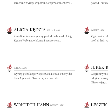
serdeczne wyrazy współczucia z powodu śmierci...
powodu śmierci
ALICJA KĘDZIA
WROCŁAW
WROCŁAW
Z wielkim żalem żegnamy prof. dr hab. med. Alicję
Z głębokim ża
Kędzię Wybitnego lekarza i nauczyciela...
prof. dr hab. Al
JUREK 
WROCŁAW
Wyrazy głębokiego współczucia i słowa otuchy dla
Z ogromnym s
Pani Agnieszki Owczarczyk z powodu...
odejściu nasze
Niezwykłego..
WOJCIECH HANN
LESZEK
WROCŁAW