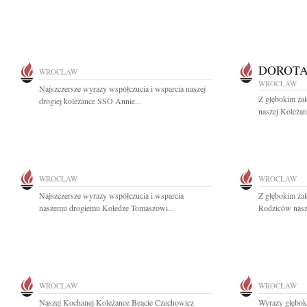
DOROTA
WROCŁAW
WROCŁAW
Najszczersze wyrazy współczucia i wsparcia naszej
Z głębokim ża
drogiej koleżance SSO Annie...
naszej Koleża
WROCŁAW
WROCŁAW
Najszczersze wyrazy współczucia i wsparcia
Z głębokim ża
naszemu drogiemu Koledze Tomaszowi...
Rodziców nasze
WROCŁAW
WROCŁAW
Naszej Kochanej Koleżance Beacie Czechowicz
Wyrazy głębok