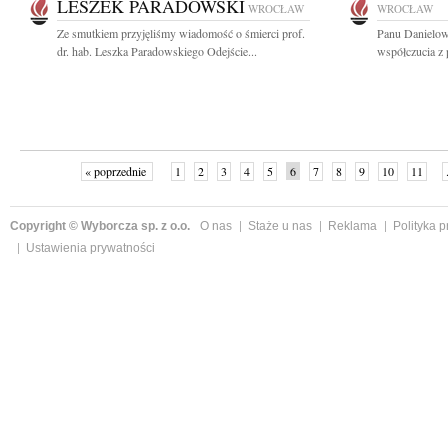
LESZEK PARADOWSKI
WROCŁAW
WROCŁAW
Ze smutkiem przyjęliśmy wiadomość o śmierci prof.
Panu Danielow
dr. hab. Leszka Paradowskiego Odejście...
współczucia z
« poprzednie
1
2
3
4
5
6
7
8
9
10
11
Copyright © Wyborcza sp. z o.o.
O nas
Staże u nas
Reklama
Polityka 
Ustawienia prywatności