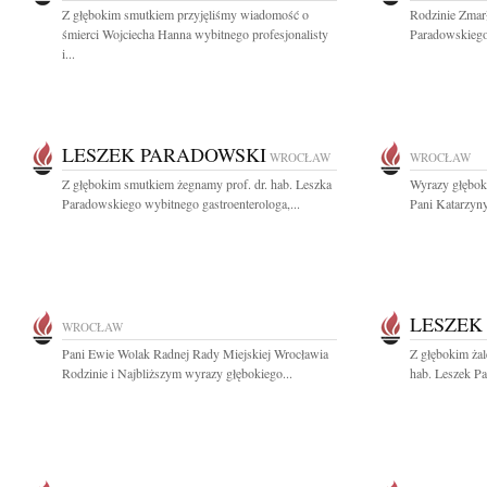
Z głębokim smutkiem przyjęliśmy wiadomość o
Rodzinie Zmarł
śmierci Wojciecha Hanna wybitnego profesjonalisty
Paradowskiego
i...
LESZEK PARADOWSKI
WROCŁAW
WROCŁAW
Z głębokim smutkiem żegnamy prof. dr. hab. Leszka
Wyrazy głęboki
Paradowskiego wybitnego gastroenterologa,...
Pani Katarzyny
LESZEK
WROCŁAW
Pani Ewie Wolak Radnej Rady Miejskiej Wrocławia
Z głębokim żal
Rodzinie i Najbliższym wyrazy głębokiego...
hab. Leszek Pa