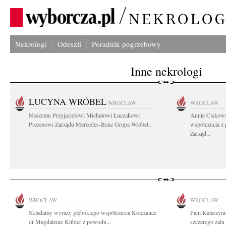
Nekrologi
Odeszli
Poradnik pogrzebowy
Inne nekrologi
LUCYNA WRÓBEL
WROCŁAW
WROCŁAW
Naszemu Przyjacielowi Michałowi Łuczakowi
Annie Ciskows
Prezesowi Zarządu Mercedes-Benz Grupa Wróbel...
współczucia z
Zarząd...
WROCŁAW
WROCŁAW
Składamy wyrazy głębokiego współczucia Koleżance
Pani Katarzyni
dr Magdalenie Kübler z powodu...
szczerego żalu