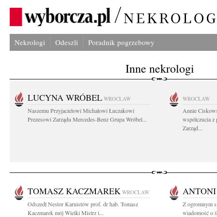
Nekrologi
Odeszli
Poradnik pogrzebowy
Inne nekrologi
LUCYNA WRÓBEL
WROCŁAW
WROCŁAW
Naszemu Przyjacielowi Michałowi Łuczakowi
Annie Ciskows
Prezesowi Zarządu Mercedes-Benz Grupa Wróbel...
współczucia z
Zarząd...
TOMASZ KACZMAREK
ANTONI
WROCŁAW
Odszedł Nestor Karnistów prof. dr hab. Tomasz
Z ogromnym sm
Kaczmarek mój Wielki Mistrz i...
wiadomość o ś