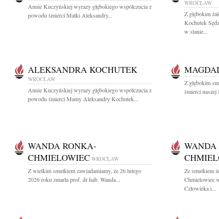
WROCŁAW
Annie Kuczyńskiej wyrazy głębokiego współczucia z
Z głębokim ża
powodu śmierci Matki Aleksandry...
Kochutek Sęd
w stanie...
ALEKSANDRA KOCHUTEK
MAGDAL
WROCŁAW
Z głębokim sm
Annie Kuczyńskiej wyrazy głębokiego współczucia z
śmierci naszej
powodu śmierci Mamy Aleksandry Kochutek...
WANDA RONKA-
WANDA 
CHMIELOWIEC
CHMIEL
WROCŁAW
Z wielkim smutkiem zawiadamiamy, że 26 lutego
Ze smutkiem ż
2026 roku zmarła prof. dr hab. Wanda...
Chmielowiec w
Człowieka i...