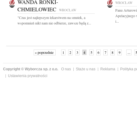
WANDA RONKI-
WROCŁAW
CHMIELOWIEC
WROCŁAW
Panu Arturowi
Apelacyjnego 
"Czas jest najlepszym lekarstwem na smutek, a
i...
wspomnień nikt nam nie odbierze, zawsze będą z...
« poprzednie
1
2
3
4
5
6
7
8
9
...
Copyright © Wyborcza sp. z o.o.
O nas
Staże u nas
Reklama
Polityka 
Ustawienia prywatności