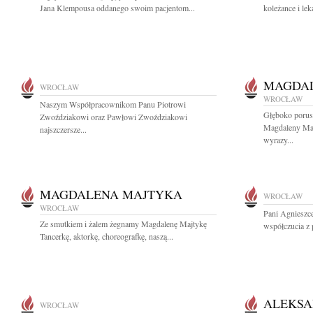
Jana Klempousa oddanego swoim pacjentom...
koleżance i lek
MAGDAL
WROCŁAW
WROCŁAW
Naszym Współpracownikom Panu Piotrowi
Głęboko porusz
Zwoździakowi oraz Pawłowi Zwoździakowi
Magdaleny Maj
najszczersze...
wyrazy...
MAGDALENA MAJTYKA
WROCŁAW
WROCŁAW
Pani Agnieszc
Ze smutkiem i żalem żegnamy Magdalenę Majtykę
współczucia z 
Tancerkę, aktorkę, choreografkę, naszą...
ALEKSA
WROCŁAW