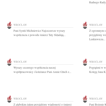
Radnego Rady.
WROCŁAW
WROCŁAW
Pani Syntii Michniewicz Najszczersze wyrazy
Z ogromnym sm
współczucia z powodu śmierci Taty Składają...
przyjęliśmy w
Lenkiewicza...
WROCŁAW
WROCŁAW
Wyrazy szczerego współczucia naszej
Pogrążeni w w
współpracownicy i koleżance Pani Annie Głuch z...
Kolegę Jana Kl
WROCŁAW
WROCŁAW
Z głębokim żalem przyjęliśmy wiadomość o śmierci
Pani Bożenie K