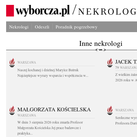
Nekrologi
Odeszli
Poradnik pogrzebowy
Inne nekrologi
JACEK 
WARSZAWA
79
WARSZAW
Naszej kochanej i dzielnej Marylce Butruk
Z wielkim żale
Najcieplejsze wyrazy wsparcia i współczucia w...
2026 roku w Au
MAŁGORZATA KOŚCIELSKA
WARSZAWA
WARSZAWA
Serdeczne wyr
W dniu 3 sierpnia 2026 roku zmarła Profesor
Profesora Dar
Małgorzata Kościelska Jej prace badawcze i
praktyka...