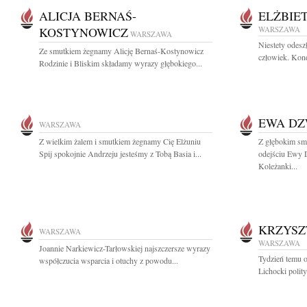
ALICJA BERNAŚ-
ELŻBIE
KOSTYNOWICZ
WARSZAWA
WARSZAWA
Niestety odes
Ze smutkiem żegnamy Alicję Bernaś-Kostynowicz
człowiek. Kond
Rodzinie i Bliskim składamy wyrazy głębokiego...
EWA D
WARSZAWA
Z wielkim żalem i smutkiem żegnamy Cię Elżuniu
Z głębokim sm
Spij spokojnie Andrzeju jesteśmy z Tobą Basia i...
odejściu Ewy
Koleżanki...
KRZYSZ
WARSZAWA
WARSZAWA
Joannie Narkiewicz-Tarłowskiej najszczersze wyrazy
Tydzień temu o
współczucia wsparcia i otuchy z powodu...
Lichocki polity