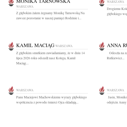
MONIKA TARNOWSKA
WARSZAWA
WARSZAWA
Drogiemu Kole
Z głębokim żalem żegnamy Monikę Tarnowską Na
głębokiego wsp
zawsze pozostanie w naszej pamięci Rodzinie i...
KAMIL MACIĄG
ANNA R
WARSZAWA
Z głębokim smutkiem zawiadamiamy, że w dniu 14
Odeszła na za
lipca 2026 roku odszedł nasz Kolega, Kamil
Rutkiewicz...
Maciąg...
WARSZAWA
WARSZAWA
Panu Maciejowi Machowskiemu wyrazy głębokiego
Jasiu, Moniko
współczucia z powodu śmierci Ojca składają...
odejściu Anny 