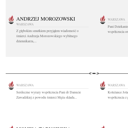
ANDRZEJ MOROZOWSKI
WARSZAWA
WARSZAWA
Pani Dziekanie
Z głębokim smutkiem przyjąłem wiadomość o
współczucia or
śmierci Andrzeja Morozowskiego wybitnego
dziennikarza,...
WARSZAWA
WARSZAWA
Serdeczne wyrazy współczucia Pani dr Danucie
Koleżance Jol
Zawadzkiej z powodu śmierci Męża składa...
współczucia z 