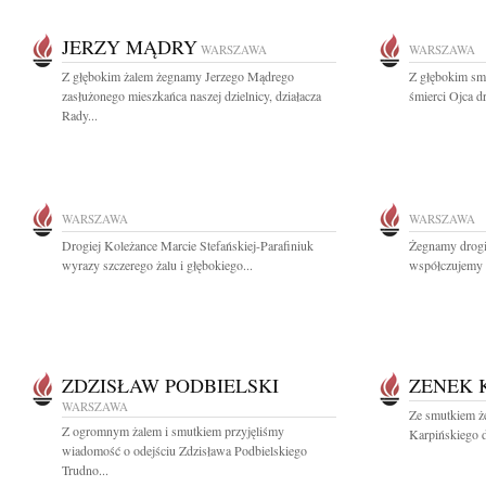
JERZY MĄDRY
WARSZAWA
WARSZAWA
Z głębokim żalem żegnamy Jerzego Mądrego
Z głębokim sm
zasłużonego mieszkańca naszej dzielnicy, działacza
śmierci Ojca d
Rady...
WARSZAWA
WARSZAWA
Drogiej Koleżance Marcie Stefańskiej-Parafiniuk
Żegnamy drogi
wyrazy szczerego żalu i głębokiego...
współczujemy 
ZDZISŁAW PODBIELSKI
ZENEK 
WARSZAWA
Ze smutkiem ż
Z ogromnym żalem i smutkiem przyjęliśmy
Karpińskiego d
wiadomość o odejściu Zdzisława Podbielskiego
Trudno...