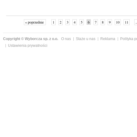
« poprzednie
1
2
3
4
5
6
7
8
9
10
11
.
Copyright © Wyborcza sp. z o.o.
O nas
Staże u nas
Reklama
Polityka 
Ustawienia prywatności