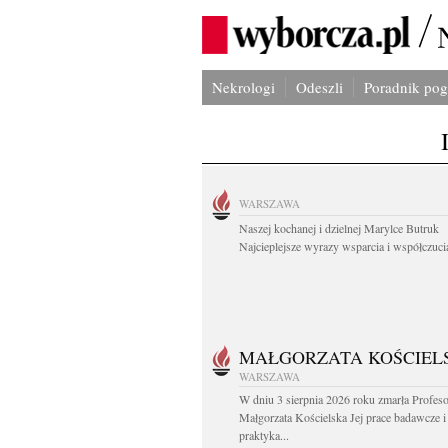
Nekrologi
Odeszli
Poradnik po
WARSZAWA
Naszej kochanej i dzielnej Marylce Butruk
Najcieplejsze wyrazy wsparcia i współczucia
MAŁGORZATA KOŚCIEL
WARSZAWA
W dniu 3 sierpnia 2026 roku zmarła Profes
Małgorzata Kościelska Jej prace badawcze i
praktyka...