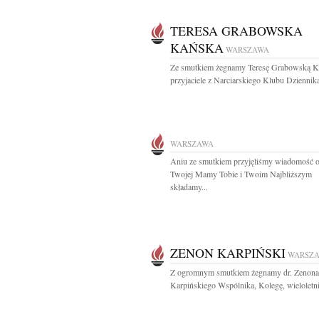
TERESA GRABOWSKA
KAŃSKA
WARSZAWA
Ze smutkiem żegnamy Teresę Grabowską K
przyjaciele z Narciarskiego Klubu Dziennika
WARSZAWA
Aniu ze smutkiem przyjęliśmy wiadomość o
Twojej Mamy Tobie i Twoim Najbliższym
składamy...
ZENON KARPIŃSKI
WARSZ
Z ogromnym smutkiem żegnamy dr. Zenona
Karpińskiego Wspólnika, Kolegę, wieloletni