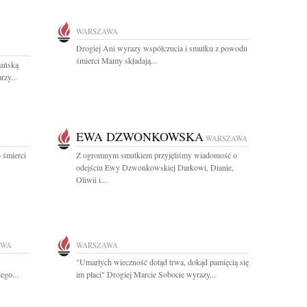
WARSZAWA
Drogiej Ani wyrazy współczucia i smutku z powodu
śmierci Mamy składają...
ańską
rzy...
EWA DZWONKOWSKA
WARSZAWA
 śmierci
Z ogromnym smutkiem przyjęliśmy wiadomość o
odejściu Ewy Dzwonkowskiej Darkowi, Dianie,
Oliwii i...
AWA
WARSZAWA
"Umarłych wieczność dotąd trwa, dokąd pamięcią się
ego...
im płaci" Drogiej Marcie Sobocie wyrazy...