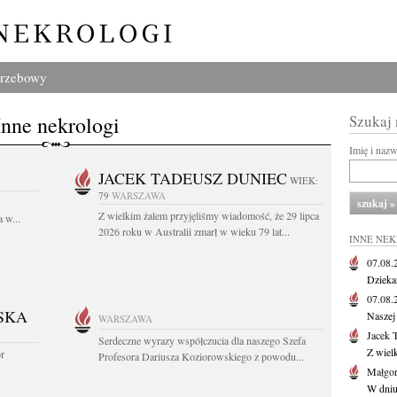
grzebowy
Inne nekrologi
Szukaj
Imię i naz
JACEK TADEUSZ DUNIEC
WIEK:
79
WARSZAWA
Z wielkim żalem przyjęliśmy wiadomość, że 29 lipca
 w...
2026 roku w Australii zmarł w wieku 79 lat...
INNE NE
07.08
Dziekan
07.08
SKA
Naszej 
WARSZAWA
Jacek 
Serdeczne wyrazy współczucia dla naszego Szefa
Z wiel
or
Profesora Dariusza Koziorowskiego z powodu...
Małgor
W dniu 