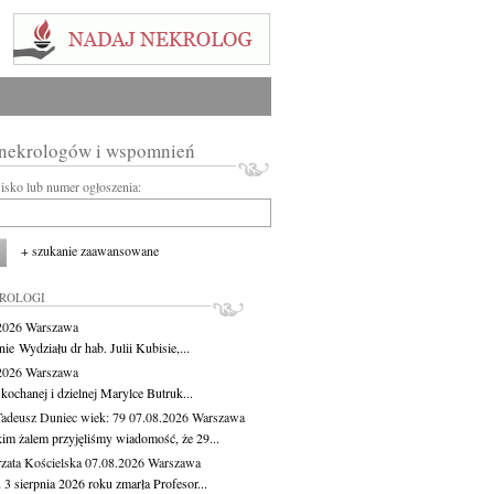
 nekrologów i wspomnień
wisko lub numer ogłoszenia:
+ szukanie zaawansowane
KROLOGI
.2026
Warszawa
ie Wydziału dr hab. Julii Kubisie,...
.2026
Warszawa
kochanej i dzielnej Marylce Butruk...
Tadeusz Duniec
wiek: 79
07.08.2026
Warszawa
kim żalem przyjęliśmy wiadomość, że 29...
zata Kościelska
07.08.2026
Warszawa
3 sierpnia 2026 roku zmarła Profesor...