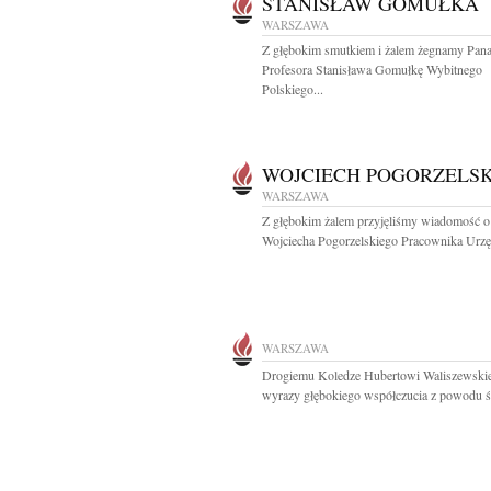
STANISŁAW GOMUŁKA
WARSZAWA
Z głębokim smutkiem i żalem żegnamy Pan
Profesora Stanisława Gomułkę Wybitnego
Polskiego...
WOJCIECH POGORZELSK
WARSZAWA
Z głębokim żalem przyjęliśmy wiadomość o
Wojciecha Pogorzelskiego Pracownika Urzę
WARSZAWA
Drogiemu Koledze Hubertowi Waliszewsk
wyrazy głębokiego współczucia z powodu śm