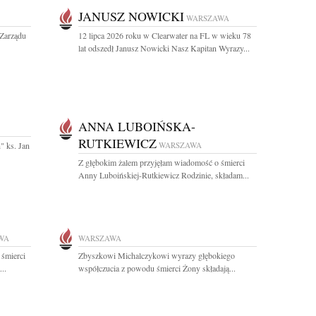
JANUSZ NOWICKI
WARSZAWA
Zarządu
12 lipca 2026 roku w Clearwater na FL w wieku 78
lat odszedł Janusz Nowicki Nasz Kapitan Wyrazy...
ANNA LUBOIŃSKA-
RUTKIEWICZ
" ks. Jan
WARSZAWA
Z głębokim żalem przyjęłam wiadomość o śmierci
Anny Luboińskiej-Rutkiewicz Rodzinie, składam...
WA
WARSZAWA
 śmierci
Zbyszkowi Michalczykowi wyrazy głębokiego
..
współczucia z powodu śmierci Żony składają...