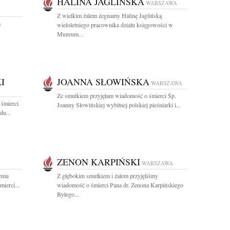
HALINA JAGLIŃSKA
WARSZAWA
Z wielkim żalem żegnamy Halinę Jaglińską
a
wieloletniego pracownika działu księgowości w
Muzeum...
I
JOANNA SŁOWIŃSKA
WARSZAWA
Ze smutkiem przyjęłam wiadomość o śmierci Śp.
 śmierci
Joanny Słowińskiej wybitnej polskiej pieśniarki i...
du...
ZENON KARPIŃSKI
WARSZAWA
iemu
Z głębokim smutkiem i żalem przyjęliśmy
ierci...
wiadomość o śmierci Pana dr. Zenona Karpińskiego
Byłego...