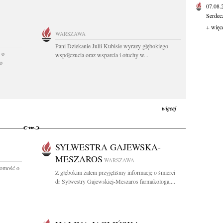
07.08
Serdec
+ więc
WARSZAWA
Pani Dziekanie Julii Kubisie wyrazy głębokiego
 o
współczucia oraz wsparcia i otuchy w...
o
więcej
SYLWESTRA GAJEWSKA-
MESZAROS
WARSZAWA
domość o
Z głębokim żalem przyjęliśmy informację o śmierci
dr Sylwestry Gajewskiej-Meszaros farmakologa,...