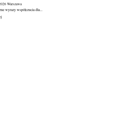
.2026
Warszawa
zne wyrazy współczucia dla...
ej