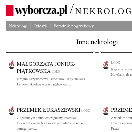
Nekrologi
Odeszli
Poradnik pogrzebowy
Inne nekrologi
MAŁGORZATA JONIUK-
ŁÓDŹ
Najszczersze w
PIĄTKOWSKA
ŁÓDŹ
Koleżanki dr n
Drogim Krzysztofowi, Bartoszowi, Kajetanowi i
Jankowi składam wyrazy głębokiego...
PRZEMEK ŁUKASZEWSKI
PRZEME
ŁÓDŹ
Z ogromnym smutkiem żegnamy Przemka
Z wielkim smu
Łukaszewskiego Na zawsze pozostanie w naszej
śmierci nasze
pamięci jako...
Przez...