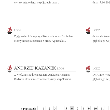
wyrazy głębokiego współczucia oraz...
dnia 17.10.202
ŁÓDŹ
ŁÓDŹ
Z głębokim żalem przyjęliśmy wiadomość o śmierci
dr Annie Wrze
Mamy naszej Koleżanki z pracy Agnieszki...
głębokiego wsp
ANDRZEJ KAZANEK
ŁÓDŹ
ŁÓDŹ
Z wielkim smutkiem żegnam Andrzeja Kazanka
Dr Annie Wrze
Rodzinie składam serdeczne wyrazy współczucia...
głębokiego wsp
« poprzednie
1
2
3
4
5
6
7
8
9
10
11