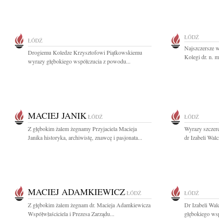
ŁÓDŹ
ŁÓDŹ
Najszczersze 
Drogiemu Koledze Krzysztofowi Piątkowskiemu
Kolegi dr. n. 
wyrazy głębokiego współczucia z powodu...
MACIEJ JANIK
ŁÓDŹ
ŁÓDŹ
Z głębokim żalem żegnamy Przyjaciela Macieja
Wyrazy szczere
Janika historyka, archiwistę, znawcę i pasjonata...
dr Izabeli Wal
MACIEJ ADAMKIEWICZ
ŁÓDŹ
ŁÓDŹ
Z głębokim żalem żegnam dr. Macieja Adamkiewicza
Dr Izabeli Wal
Współwłaściciela i Prezesa Zarządu...
głębokiego wsp