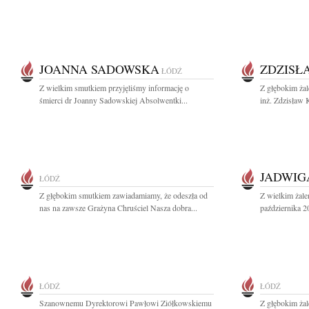
JOANNA SADOWSKA
ZDZISŁ
ŁÓDŹ
Z wielkim smutkiem przyjęliśmy informację o
Z głębokim żal
śmierci dr Joanny Sadowskiej Absolwentki...
inż. Zdzisław K
JADWIG
ŁÓDŹ
Z głębokim smutkiem zawiadamiamy, że odeszła od
Z wielkim żal
nas na zawsze Grażyna Chruściel Nasza dobra...
października 2
ŁÓDŹ
ŁÓDŹ
Szanownemu Dyrektorowi Pawłowi Ziółkowskiemu
Z głębokim żal