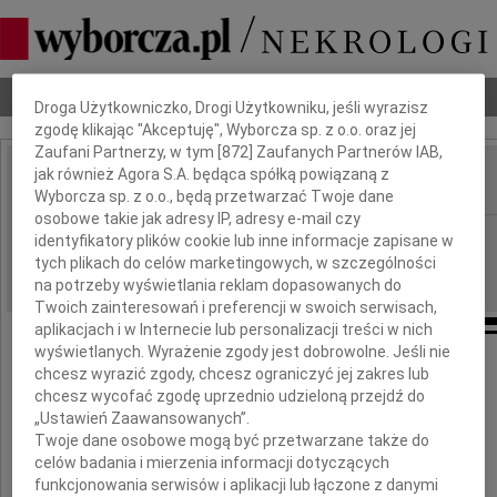
Dbamy o Twoją prywatność
Nekrologi
Odeszli
Poradnik pogrzebowy
Droga Użytkowniczko, Drogi Użytkowniku, jeśli wyrazisz
zgodę klikając "Akceptuję", Wyborcza sp. z o.o. oraz jej
Zaufani Partnerzy, w tym [
872
] Zaufanych Partnerów IAB,
jak również Agora S.A. będąca spółką powiązaną z
IMIĘ I NAZWISKO:
Wyborcza sp. z o.o., będą przetwarzać Twoje dane
osobowe takie jak adresy IP, adresy e-mail czy
Łódź
REGION:
identyfikatory plików cookie lub inne informacje zapisane w
tych plikach do celów marketingowych, w szczególności
20.03.2026
DATA EMISJI:
na potrzeby wyświetlania reklam dopasowanych do
Twoich zainteresowań i preferencji w swoich serwisach,
aplikacjach i w Internecie lub personalizacji treści w nich
wyświetlanych. Wyrażenie zgody jest dobrowolne. Jeśli nie
chcesz wyrazić zgody, chcesz ograniczyć jej zakres lub
Profesorom
chcesz wycofać zgodę uprzednio udzieloną przejdź do
„Ustawień Zaawansowanych”.
Twoje dane osobowe mogą być przetwarzane także do
Andrzejowi Nawrotowi
celów badania i mierzenia informacji dotyczących
funkcjonowania serwisów i aplikacji lub łączone z danymi