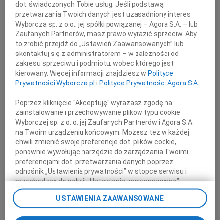
dot. świadczonych Tobie usług. Jeśli podstawą
oraz
przetwarzania Twoich danych jest uzasadniony interes
Wyborcza sp. z o.o., jej spółki powiązanej – Agora S.A. – lub
Zaufanych Partnerów, masz prawo wyrazić sprzeciw. Aby
Łukaszowi Nawrotowi
to zrobić przejdź do „Ustawień Zaawansowanych” lub
skontaktuj się z administratorem – w zależności od
zakresu sprzeciwu i podmiotu, wobec którego jest
kierowany. Więcej informacji znajdziesz w
Polityce
z powodu śmierci
Prywatności Wyborcza.pl
i
Polityce Prywatności Agora S.A.
Poprzez kliknięcie "Akceptuję" wyrażasz zgodę na
Żony i Mamy
zainstalowanie i przechowywanie plików typu cookie
Wyborczej sp. z o. o. jej Zaufanych Partnerów i Agora S.A.
na Twoim urządzeniu końcowym. Możesz też w każdej
chwili zmienić swoje preferencje dot. plików cookie,
ponownie wywołując narzędzie do zarządzania Twoimi
wyrazy
preferencjami dot. przetwarzania danych poprzez
głębokiego współczucia
odnośnik „Ustawienia prywatności” w stopce serwisu i
przechodząc do sekcji „Ustawienia zaawansowane”.
Zmiana ustawień plików cookie możliwa jest także za
USTAWIENIA ZAAWANSOWANE
składają
pomocą ustawień przeglądarki.