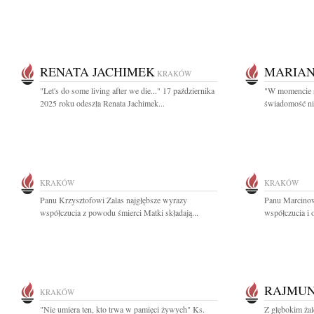
RENATA JACHIMEK
MARIAN
KRAKÓW
"Let's do some living after we die..." 17 października
"W momencie ś
2025 roku odeszła Renata Jachimek...
świadomość nicz
KRAKÓW
KRAKÓW
Panu Krzysztofowi Zalas najgłębsze wyrazy
Panu Marcino
współczucia z powodu śmierci Matki składają...
współczucia i 
RAJMUN
KRAKÓW
"Nie umiera ten, kto trwa w pamięci żywych" Ks.
Z głębokim ża