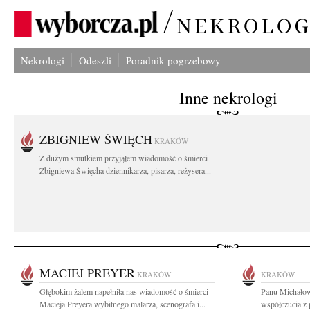
Nekrologi
Odeszli
Poradnik pogrzebowy
Inne nekrologi
ZBIGNIEW ŚWIĘCH
KRAKÓW
Z dużym smutkiem przyjąłem wiadomość o śmierci
Zbigniewa Święcha dziennikarza, pisarza, reżysera...
MACIEJ PREYER
KRAKÓW
KRAKÓW
Głębokim żalem napełniła nas wiadomość o śmierci
Panu Michałow
Macieja Preyera wybitnego malarza, scenografa i...
współczucia z 