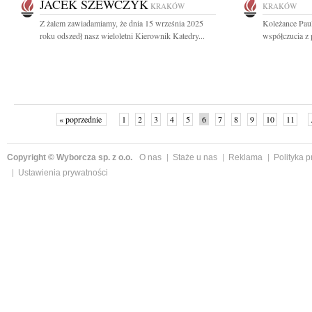
JACEK SZEWCZYK
KRAKÓW
KRAKÓW
Z żalem zawiadamiamy, że dnia 15 września 2025
Koleżance Paul
roku odszedł nasz wieloletni Kierownik Katedry...
współczucia z 
« poprzednie
1
2
3
4
5
6
7
8
9
10
11
Copyright © Wyborcza sp. z o.o.
O nas
Staże u nas
Reklama
Polityka 
Ustawienia prywatności