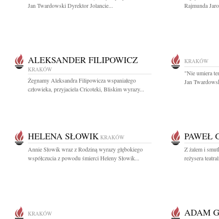
Jan Twardowski Dyrektor Jolancie...
Rajmunda Jaros
ALEKSANDER FILIPOWICZ
KRAKÓW
KRAKÓW
"Nie umiera te
Żegnamy Aleksandra Filipowicza wspaniałego
Jan Twardowsk
człowieka, przyjaciela Cricoteki, Bliskim wyrazy...
HELENA SŁOWIK
PAWEŁ 
KRAKÓW
Annie Słowik wraz z Rodziną wyrazy głębokiego
Z żalem i smut
współczucia z powodu śmierci Heleny Słowik...
reżysera teatr
ADAM G
KRAKÓW