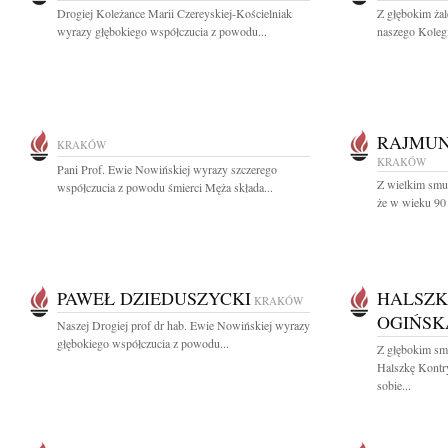
Drogiej Koleżance Marii Czereyskiej-Kościelniak
Z głębokim ża
wyrazy głębokiego współczucia z powodu...
naszego Koleg
RAJMUN
KRAKÓW
KRAKÓW
Pani Prof. Ewie Nowińskiej wyrazy szczerego
Z wielkim smu
współczucia z powodu śmierci Męża składa...
że w wieku 90 
PAWEŁ DZIEDUSZYCKI
HALSZK
KRAKÓW
OGIŃSK
Naszej Drogiej prof dr hab. Ewie Nowińskiej wyrazy
głębokiego współczucia z powodu...
Z głębokim sm
Halszkę Kontr
sobie...