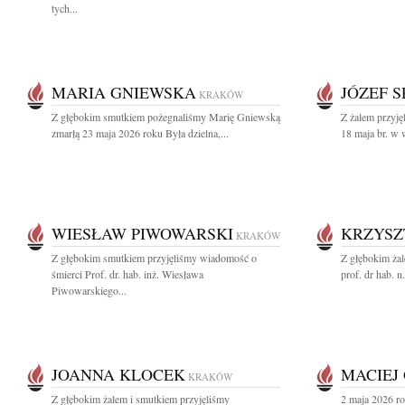
tych...
MARIA GNIEWSKA
JÓZEF S
KRAKÓW
Z głębokim smutkiem pożegnaliśmy Marię Gniewską
Z żalem przyję
zmarłą 23 maja 2026 roku Była dzielna,...
18 maja br. w w
WIESŁAW PIWOWARSKI
KRZYSZ
KRAKÓW
Z głębokim smutkiem przyjęliśmy wiadomość o
Z głębokim ża
śmierci Prof. dr. hab. inż. Wiesława
prof. dr hab. 
Piwowarskiego...
JOANNA KLOCEK
MACIEJ
KRAKÓW
Z głębokim żalem i smutkiem przyjęliśmy
2 maja 2026 ro