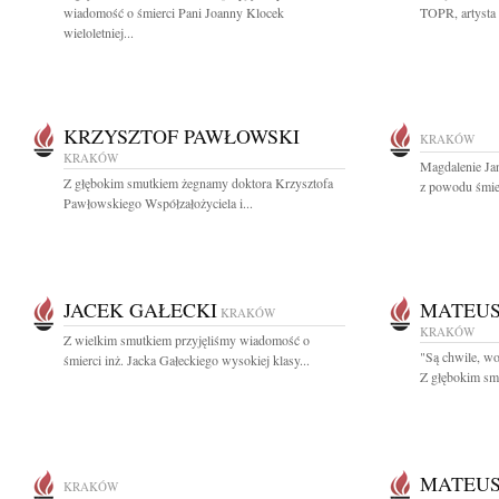
wiadomość o śmierci Pani Joanny Klocek
TOPR, artysta f
wieloletniej...
KRZYSZTOF PAWŁOWSKI
KRAKÓW
KRAKÓW
Magdalenie Ja
Z głębokim smutkiem żegnamy doktora Krzysztofa
z powodu śmie
Pawłowskiego Współzałożyciela i...
JACEK GAŁECKI
MATEUS
KRAKÓW
KRAKÓW
Z wielkim smutkiem przyjęliśmy wiadomość o
"Są chwile, wo
śmierci inż. Jacka Gałeckiego wysokiej klasy...
Z głębokim smu
MATEUS
KRAKÓW