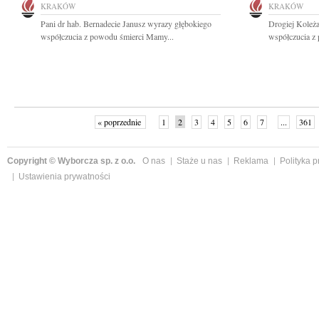
KRAKÓW
KRAKÓW
Pani dr hab. Bernadecie Janusz wyrazy głębokiego
Drogiej Koleż
współczucia z powodu śmierci Mamy...
współczucia z
« poprzednie
1
2
3
4
5
6
7
...
361
Copyright © Wyborcza sp. z o.o.
O nas
Staże u nas
Reklama
Polityka 
Ustawienia prywatności