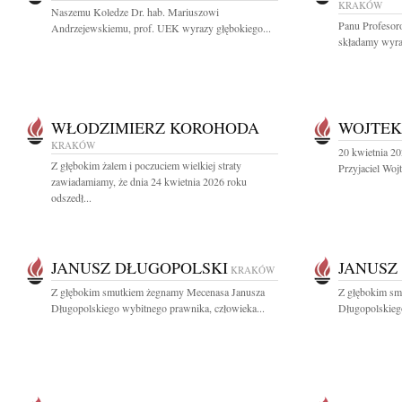
KRAKÓW
Naszemu Koledze Dr. hab. Mariuszowi
Panu Profeso
Andrzejewskiemu, prof. UEK wyrazy głębokiego...
składamy wyraz
WŁODZIMIERZ KOROHODA
WOJTEK
KRAKÓW
20 kwietnia 20
Z głębokim żalem i poczuciem wielkiej straty
Przyjaciel Woj
zawiadamiamy, że dnia 24 kwietnia 2026 roku
odszedł...
JANUSZ DŁUGOPOLSKI
JANUSZ
KRAKÓW
Z głębokim smutkiem żegnamy Mecenasa Janusza
Z głębokim sm
Długopolskiego wybitnego prawnika, człowieka...
Długopolskiego