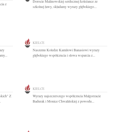
Dorocie Malinowskiej serdecznej koleżance ze
cia z
szkolnej ławy, składamy wyrazy głębokiego...
KIELCE
azy
Naszemu Koledze Kamilowi Banasiowi wyrazy
my...
głębokiego współczucia i słowa wsparcia z...
KIELCE
skich" Z
Wyrazy najszczerszego współczucia Małgorzacie
.
Badurak i Monice Chwalińskiej z powodu...