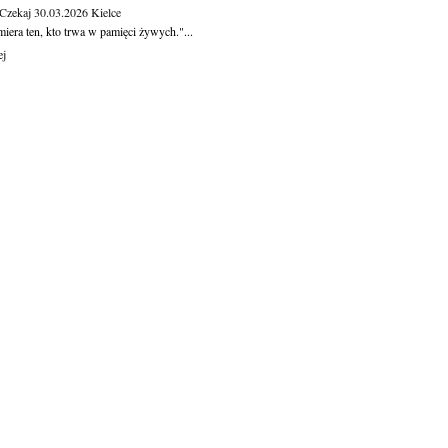
 Czekaj
30.03.2026
Kielce
iera ten, kto trwa w pamięci żywych."...
ej