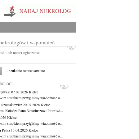
 nekrologów i wspomnień
wisko lub numer ogłoszenia:
+ szukanie zaawansowane
KROLOGI
cławski
07.08.2026
Kielce
okim smutkiem przyjęliśmy wiadomość o...
 Szostakiewicz
20.07.2026
Kielce
mu Koledze Panu Notariuszowi Piotrowi...
.2026
Kielce
okim smutkiem przyjęliśmy wiadomość o...
 Pełka
15.04.2026
Kielce
okim smutkiem przyjęliśmy wiadomość o...