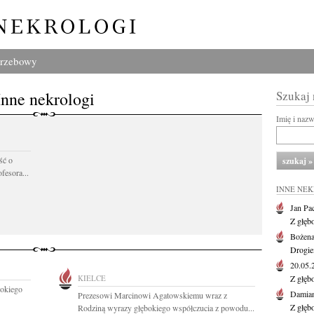
grzebowy
Inne nekrologi
Szukaj
Imię i naz
ść o
fesora...
INNE NE
Jan Pa
Z głęb
Bożena
Drogie
20.05
KIELCE
Z głęb
bokiego
Damian
Prezesowi Marcinowi Agatowskiemu wraz z
Z głęb
Rodziną wyrazy głębokiego współczucia z powodu...