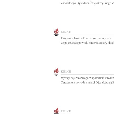
Zaborskiego Dyrektora Świętokrzyskiego Za
KIELCE
Koleżance Iwonie Dudzie szczere wyrazy
współczucia z powodu śmierci Siostry składa
KIELCE
Wyrazy najszczerszego współczucia Pawło
Cerazemu z powodu śmierci Ojca składają Z
KIELCE