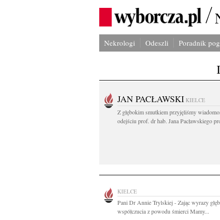
Nekrologi
Odeszli
Poradnik po
JAN PACŁAWSKI
KIELCE
Z głębokim smutkiem przyjęliśmy wiadomo
odejściu prof. dr hab. Jana Pacławskiego pro
KIELCE
Pani Dr Annie Trylskiej - Zając wyrazy głę
współczucia z powodu śmierci Mamy...