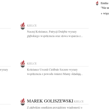
Emilia
"Nie um
+ więc
KIELCE
Naszej Koleżance, Patrycji Dulębie wyrazy
głębokiego współczucia oraz słowa wsparcia z...
KIELCE
 wyrazy
Koleżance Urszuli Cielibale Szczere wyrazy
współczucia z powodu śmierci Mamy składają...
MAREK GOLISZEWSKI
KIELCE
Z głębokim smutkiem przyjęliśmy wiadomość o