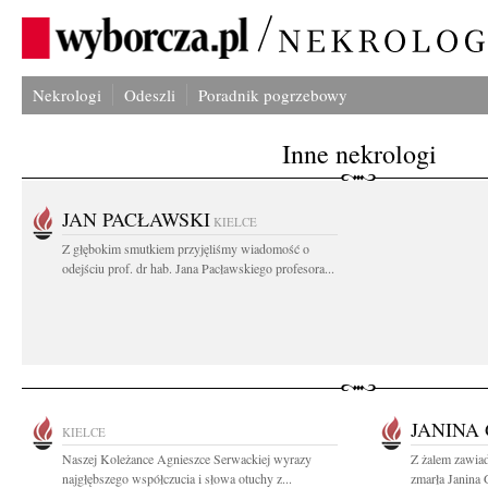
Nekrologi
Odeszli
Poradnik pogrzebowy
Inne nekrologi
JAN PACŁAWSKI
KIELCE
Z głębokim smutkiem przyjęliśmy wiadomość o
odejściu prof. dr hab. Jana Pacławskiego profesora...
JANINA
KIELCE
Naszej Koleżance Agnieszce Serwackiej wyrazy
Z żalem zawia
najgłębszego współczucia i słowa otuchy z...
zmarła Janina 