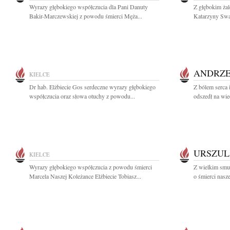
Wyrazy głębokiego współczucia dla Pani Danuty
Z głębokim ża
Bakir-Marczewskiej z powodu śmierci Męża...
Katarzyny Swat
ANDRZE
KIELCE
Dr hab. Elżbiecie Gos serdeczne wyrazy głębokiego
Z bólem serca 
współczucia oraz słowa otuchy z powodu...
odszedł na wie
URSZUL
KIELCE
Wyrazy głębokiego współczucia z powodu śmierci
Z wielkim smu
Marcela Naszej Koleżance Elżbiecie Tobiasz...
o śmierci nasze