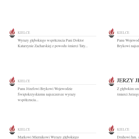
KIELCE
KIELCE
Wyrazy głębokiego współczucia Pani Doktor
Panu Wojewodz
Katarzynie Zacharskiej z powodu śmierci Taty...
Brykowi najszc
JERZY 
KIELCE
Panu Józefowi Brykowi Wojewodzie
Z głębokim sm
Świętokrzyskiemu najszczersze wyrazy
śmierci Jerzeg
współczucia...
KIELCE
KIELCE
Markowi Miernikowi Wyrazy głębokiego
Druhowi hm. A