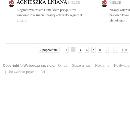
AGNIESZKA LNIANA
KIELCE
KIELCE
Z ogromnym żalem i smutkiem przyjęliśmy
Naszej koleżan
wiadomość o śmierci naszej koleżanki Agnieszki
pracownikowi
Lniany...
głębokiego...
« poprzednie
1
2
3
4
5
6
7
...
106
Copyright © Wyborcza sp. z o.o.
O nas
Staże u nas
Reklama
Polityka 
Ustawienia prywatności