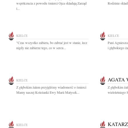
współczucia z powodu śmierci Ojca składają Zarząd
Rodzinie skład
i...
KIELCE
KIELCE
"Czas wszystko zabiera, bo zabrać jest w stanie, lecz
Pani Agnieszc
nigdy nie zabierze tego, co w sercu...
i głębokiego ż
AGATA 
KIELCE
Z głębokim żalem przyjęliśmy wiadomość o śmierci
Z głębokim ża
Mamy naszej Koleżanki Ewy Marii Matysek...
wieloletniego
KATARZ
KIELCE