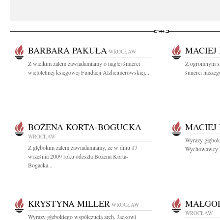
BARBARA PAKUŁA
MACIEJ
WROCŁAW
Z wielkim żalem zawiadamiamy o nagłej śmierci
Z ogromnym s
wieloletniej księgowej Fundacji Alzheimerowskiej...
śmierci naszeg
BOŻENA KORTA-BOGUCKA
MACIEJ
WROCŁAW
Wyrazy głębok
Z głębokim żalem zawiadamiamy, że w dniu 17
Wychowawcy Ma
września 2009 roku odeszła Bożena Korta-
Bogacka...
KRYSTYNA MILLER
MAŁGOR
WROCŁAW
WROCŁAW
Wyrazy głębokiego współczucia arch. Jackowi