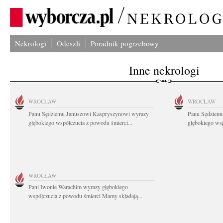
Nekrologi
Odeszli
Poradnik pogrzebowy
Inne nekrologi
WROCŁAW
WROCŁAW
Panu Sędziemu Januszowi Kaspryszynowi wyrazy
Panu Sędziem
głębokiego współczucia z powodu śmierci...
głębokiego wsp
WROCŁAW
Pani Iwonie Warachim wyrazy głębokiego
współczucia z powodu śmierci Mamy składają...