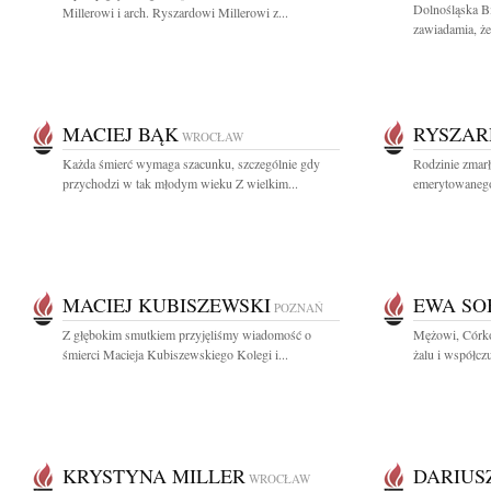
Dolnośląska B
Millerowi i arch. Ryszardowi Millerowi z...
zawiadamia, że
MACIEJ BĄK
RYSZAR
WROCŁAW
Każda śmierć wymaga szacunku, szczególnie gdy
Rodzinie zmar
przychodzi w tak młodym wieku Z wielkim...
emerytowanego
MACIEJ KUBISZEWSKI
EWA SO
POZNAŃ
Z głębokim smutkiem przyjęliśmy wiadomość o
Mężowi, Córko
śmierci Macieja Kubiszewskiego Kolegi i...
żalu i współcz
KRYSTYNA MILLER
DARIUS
WROCŁAW