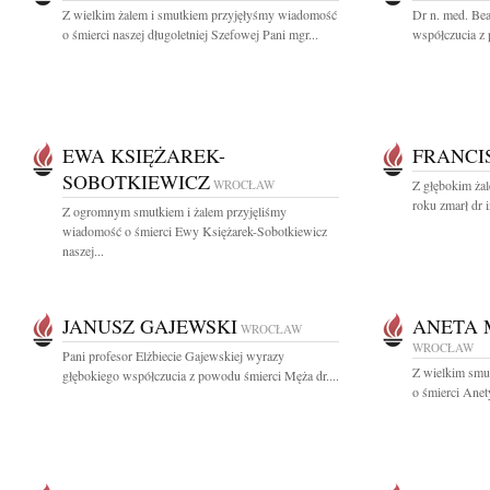
Z wielkim żalem i smutkiem przyjęłyśmy wiadomość
Dr n. med. Be
o śmierci naszej długoletniej Szefowej Pani mgr...
współczucia z
EWA KSIĘŻAREK-
FRANCI
SOBOTKIEWICZ
WROCŁAW
Z głębokim ża
roku zmarł dr i
Z ogromnym smutkiem i żalem przyjęliśmy
wiadomość o śmierci Ewy Księżarek-Sobotkiewicz
naszej...
JANUSZ GAJEWSKI
ANETA 
WROCŁAW
WROCŁAW
Pani profesor Elżbiecie Gajewskiej wyrazy
Z wielkim smu
głębokiego współczucia z powodu śmierci Męża dr....
o śmierci Anet