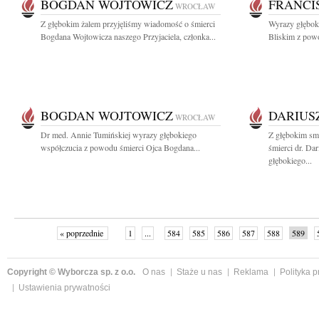
BOGDAN WOJTOWICZ
FRANCI
WROCŁAW
Z głębokim żalem przyjęliśmy wiadomość o śmierci
Wyrazy głęboki
Bogdana Wojtowicza naszego Przyjaciela, członka...
Bliskim z powod
BOGDAN WOJTOWICZ
DARIUS
WROCŁAW
Dr med. Annie Tumińskiej wyrazy głębokiego
Z głębokim sm
współczucia z powodu śmierci Ojca Bogdana...
śmierci dr. Da
głębokiego...
« poprzednie
1
...
584
585
586
587
588
589
Copyright © Wyborcza sp. z o.o.
O nas
Staże u nas
Reklama
Polityka 
Ustawienia prywatności