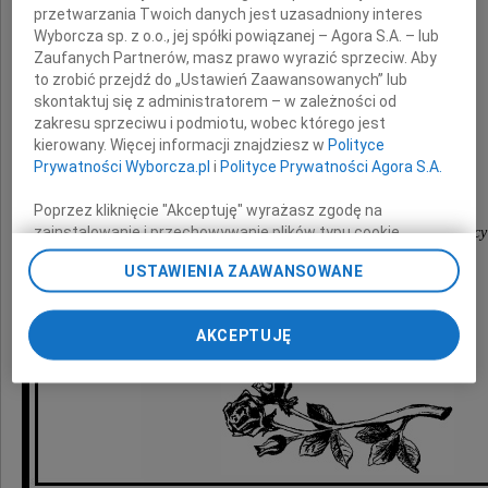
przetwarzania Twoich danych jest uzasadniony interes
Wyborcza sp. z o.o., jej spółki powiązanej – Agora S.A. – lub
Wandy Wiśniewskiej
Zaufanych Partnerów, masz prawo wyrazić sprzeciw. Aby
to zrobić przejdź do „Ustawień Zaawansowanych” lub
skontaktuj się z administratorem – w zależności od
zakresu sprzeciwu i podmiotu, wobec którego jest
składają
kierowany. Więcej informacji znajdziesz w
Polityce
Prywatności Wyborcza.pl
i
Polityce Prywatności Agora S.A.
koleżanki i koledzy
Poprzez kliknięcie "Akceptuję" wyrażasz zgodę na
zainstalowanie i przechowywanie plików typu cookie
z Ośrodka Szkolenia Państwowej Inspekcji Pracy
Wyborczej sp. z o. o. jej Zaufanych Partnerów i Agora S.A.
we Wrocławiu
USTAWIENIA ZAAWANSOWANE
na Twoim urządzeniu końcowym. Możesz też w każdej
chwili zmienić swoje preferencje dot. plików cookie,
ponownie wywołując narzędzie do zarządzania Twoimi
AKCEPTUJĘ
preferencjami dot. przetwarzania danych poprzez
odnośnik „Ustawienia prywatności” w stopce serwisu i
przechodząc do sekcji „Ustawienia zaawansowane”.
Zmiana ustawień plików cookie możliwa jest także za
pomocą ustawień przeglądarki.
My, nasi Zaufani Partnerzy i Agora S.A. możemy