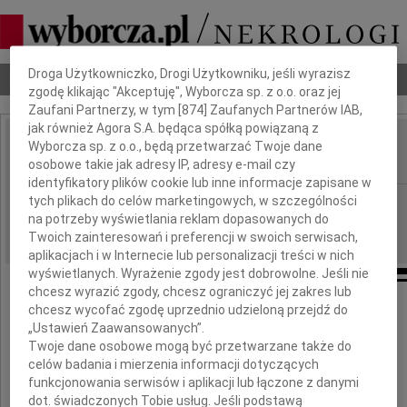
Dbamy o Twoją prywatność
Droga Użytkowniczko, Drogi Użytkowniku, jeśli wyrazisz
Nekrologi
Odeszli
Poradnik pogrzebowy
zgodę klikając "Akceptuję", Wyborcza sp. z o.o. oraz jej
Zaufani Partnerzy, w tym [
874
] Zaufanych Partnerów IAB,
jak również Agora S.A. będąca spółką powiązaną z
Wyborcza sp. z o.o., będą przetwarzać Twoje dane
Wanda Wiśniewska
IMIĘ I NAZWISKO:
osobowe takie jak adresy IP, adresy e-mail czy
identyfikatory plików cookie lub inne informacje zapisane w
tych plikach do celów marketingowych, w szczególności
Wrocław
REGION:
na potrzeby wyświetlania reklam dopasowanych do
07.11.2009
DATA EMISJI:
Twoich zainteresowań i preferencji w swoich serwisach,
aplikacjach i w Internecie lub personalizacji treści w nich
wyświetlanych. Wyrażenie zgody jest dobrowolne. Jeśli nie
chcesz wyrazić zgody, chcesz ograniczyć jej zakres lub
chcesz wycofać zgodę uprzednio udzieloną przejdź do
„Ustawień Zaawansowanych”.
Marcinowi Wiśniewskiemu
Twoje dane osobowe mogą być przetwarzane także do
celów badania i mierzenia informacji dotyczących
wyrazy serdecznego współczucia
funkcjonowania serwisów i aplikacji lub łączone z danymi
z powodu śmierci Mamy
dot. świadczonych Tobie usług. Jeśli podstawą