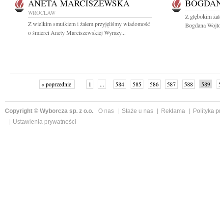
ANETA MARCISZEWSKA
BOGDAN
WROCŁAW
Z głębokim ża
Z wielkim smutkiem i żalem przyjęliśmy wiadomość
Bogdana Wojtow
o śmierci Anety Marciszewskiej Wyrazy...
« poprzednie
1
...
584
585
586
587
588
589
Copyright © Wyborcza sp. z o.o.
O nas
Staże u nas
Reklama
Polityka 
Ustawienia prywatności