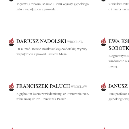
Mężowi, Córkom, Mamie i Bratu wyrazy głębokiego
Z wielkim żal
żalu i współczucia z powodu...
o śmierci nasze
DARIUSZ NADOLSKI
EWA KS
WROCŁAW
SOBOTK
Dr n. med. Beacie Rostkowskiej-Nadolskiej wyrazy
współczucia z powodu śmierci Męża...
Z ogromnym sm
wiadomość o ś
naszej...
FRANCISZEK PALUCH
JANUSZ
WROCŁAW
Z głębokim żalem zawiadamiamy, że 9 września 2009
Pani profesor 
roku zmarł dr inż. Franciszek Paluch...
głębokiego wsp