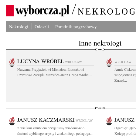
Nekrologi
Odeszli
Poradnik pogrzebowy
Inne nekrologi
LUCYNA WRÓBEL
WROCŁAW
WROCŁAW
Naszemu Przyjacielowi Michałowi Łuczakowi
Annie Ciskows
Prezesowi Zarządu Mercedes-Benz Grupa Wróbel...
współczucia z
Zarząd...
JANUSZ KACZMARSKI
JANUSZ
WROCŁAW
Z wielkim smutkiem przyjęliśmy wiadomość o
Ogarnięci głę
śmierci wybitnego artysty i znakomitego pedagoga...
Kolegę prof. dr