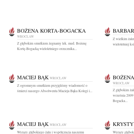
BOŻENA KORTA-BOGACKA
BARBAR
WROCŁAW
Z wielkim żale
Z głębokim smutkiem żegnamy lek. med. Bożenę
wieloletniej k
Kortę-Bogacką wieloletniego orzecznika...
MACIEJ BĄK
BOŻENA
WROCŁAW
WROCŁAW
Z ogromnym smutkiem przyjęliśmy wiadomość o
Z głębokim ża
śmierci naszego Absolwenta Macieja Bąka Kolegi i...
września 2009
Bogacka...
MACIEJ BĄK
KRYSTY
WROCŁAW
Wyrazy głębokiego żalu i współczucia naszemu
Wyrazy głębok