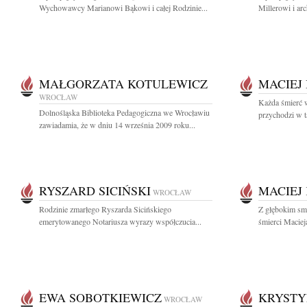
Wychowawcy Marianowi Bąkowi i całej Rodzinie...
Millerowi i ar
MAŁGORZATA KOTULEWICZ
MACIEJ
WROCŁAW
Każda śmierć 
Dolnośląska Biblioteka Pedagogiczna we Wrocławiu
przychodzi w 
zawiadamia, że w dniu 14 września 2009 roku...
RYSZARD SICIŃSKI
MACIEJ
WROCŁAW
Rodzinie zmarłego Ryszarda Sicińskiego
Z głębokim sm
emerytowanego Notariusza wyrazy współczucia...
śmierci Maciej
EWA SOBOTKIEWICZ
KRYSTY
WROCŁAW