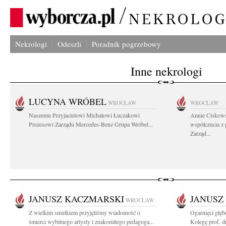
Nekrologi
Odeszli
Poradnik pogrzebowy
Inne nekrologi
LUCYNA WRÓBEL
WROCŁAW
WROCŁAW
Naszemu Przyjacielowi Michałowi Łuczakowi
Annie Ciskows
Prezesowi Zarządu Mercedes-Benz Grupa Wróbel...
współczucia z
Zarząd...
JANUSZ KACZMARSKI
JANUSZ
WROCŁAW
Z wielkim smutkiem przyjęliśmy wiadomość o
Ogarnięci głę
śmierci wybitnego artysty i znakomitego pedagoga...
Kolegę prof. dr