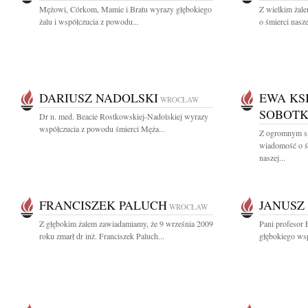
Mężowi, Córkom, Mamie i Bratu wyrazy głębokiego
Z wielkim żal
żalu i współczucia z powodu...
o śmierci nasze
DARIUSZ NADOLSKI
EWA KS
WROCŁAW
SOBOTK
Dr n. med. Beacie Rostkowskiej-Nadolskiej wyrazy
współczucia z powodu śmierci Męża...
Z ogromnym sm
wiadomość o ś
naszej...
FRANCISZEK PALUCH
JANUSZ
WROCŁAW
Z głębokim żalem zawiadamiamy, że 9 września 2009
Pani profesor 
roku zmarł dr inż. Franciszek Paluch...
głębokiego wsp