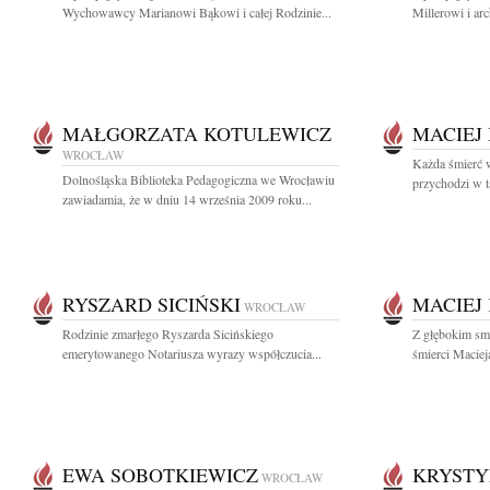
Wychowawcy Marianowi Bąkowi i całej Rodzinie...
Millerowi i ar
MAŁGORZATA KOTULEWICZ
MACIEJ
WROCŁAW
Każda śmierć 
Dolnośląska Biblioteka Pedagogiczna we Wrocławiu
przychodzi w 
zawiadamia, że w dniu 14 września 2009 roku...
RYSZARD SICIŃSKI
MACIEJ
WROCŁAW
Rodzinie zmarłego Ryszarda Sicińskiego
Z głębokim sm
emerytowanego Notariusza wyrazy współczucia...
śmierci Maciej
EWA SOBOTKIEWICZ
KRYSTY
WROCŁAW