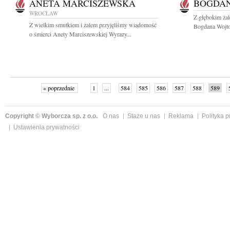
ANETA MARCISZEWSKA
BOGDAN
WROCŁAW
Z głębokim ża
Z wielkim smutkiem i żalem przyjęliśmy wiadomość
Bogdana Wojtow
o śmierci Anety Marciszewskiej Wyrazy...
« poprzednie
1
...
584
585
586
587
588
589
Copyright © Wyborcza sp. z o.o.
O nas
Staże u nas
Reklama
Polityka 
Ustawienia prywatności