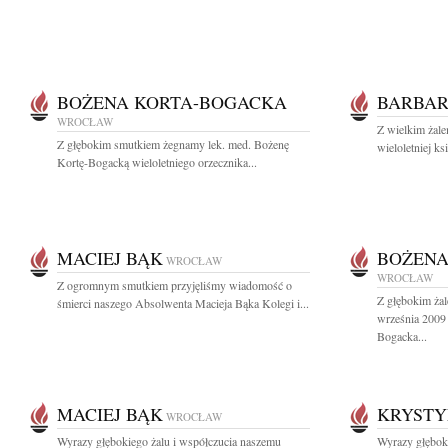
BOŻENA KORTA-BOGACKA
BARBAR
WROCŁAW
Z wielkim żale
Z głębokim smutkiem żegnamy lek. med. Bożenę
wieloletniej k
Kortę-Bogacką wieloletniego orzecznika...
MACIEJ BĄK
BOŻENA
WROCŁAW
WROCŁAW
Z ogromnym smutkiem przyjęliśmy wiadomość o
Z głębokim ża
śmierci naszego Absolwenta Macieja Bąka Kolegi i...
września 2009
Bogacka...
MACIEJ BĄK
KRYSTY
WROCŁAW
Wyrazy głębokiego żalu i współczucia naszemu
Wyrazy głębok