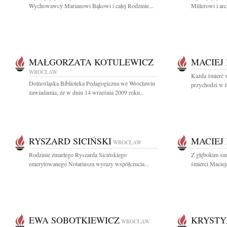
Wychowawcy Marianowi Bąkowi i całej Rodzinie...
Millerowi i ar
MAŁGORZATA KOTULEWICZ
MACIEJ
WROCŁAW
Każda śmierć 
Dolnośląska Biblioteka Pedagogiczna we Wrocławiu
przychodzi w 
zawiadamia, że w dniu 14 września 2009 roku...
RYSZARD SICIŃSKI
MACIEJ
WROCŁAW
Rodzinie zmarłego Ryszarda Sicińskiego
Z głębokim sm
emerytowanego Notariusza wyrazy współczucia...
śmierci Maciej
EWA SOBOTKIEWICZ
KRYSTY
WROCŁAW