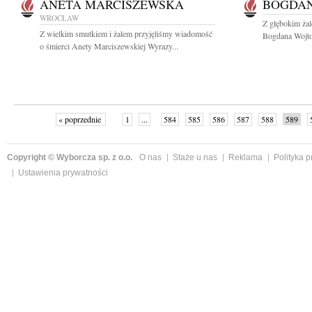
ANETA MARCISZEWSKA
BOGDAN
WROCŁAW
Z głębokim ża
Z wielkim smutkiem i żalem przyjęliśmy wiadomość
Bogdana Wojtow
o śmierci Anety Marciszewskiej Wyrazy...
« poprzednie
1
...
584
585
586
587
588
589
Copyright © Wyborcza sp. z o.o.
O nas
Staże u nas
Reklama
Polityka 
Ustawienia prywatności