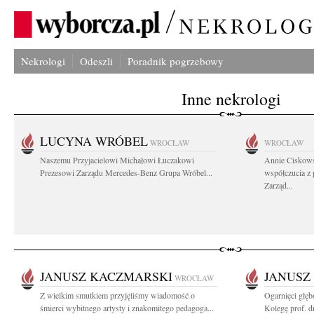
Nekrologi
Odeszli
Poradnik pogrzebowy
Inne nekrologi
LUCYNA WRÓBEL
WROCŁAW
WROCŁAW
Naszemu Przyjacielowi Michałowi Łuczakowi
Annie Ciskows
Prezesowi Zarządu Mercedes-Benz Grupa Wróbel...
współczucia z
Zarząd...
JANUSZ KACZMARSKI
JANUSZ
WROCŁAW
Z wielkim smutkiem przyjęliśmy wiadomość o
Ogarnięci głę
śmierci wybitnego artysty i znakomitego pedagoga...
Kolegę prof. dr