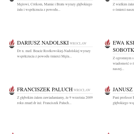
Mężowi, Córkom, Mamie i Bratu wyrazy głębokiego
Z wielkim żal
żalu i współczucia z powodu...
o śmierci nasze
DARIUSZ NADOLSKI
EWA KS
WROCŁAW
SOBOTK
Dr n. med. Beacie Rostkowskiej-Nadolskiej wyrazy
współczucia z powodu śmierci Męża...
Z ogromnym sm
wiadomość o ś
naszej...
FRANCISZEK PALUCH
JANUSZ
WROCŁAW
Z głębokim żalem zawiadamiamy, że 9 września 2009
Pani profesor 
roku zmarł dr inż. Franciszek Paluch...
głębokiego wsp