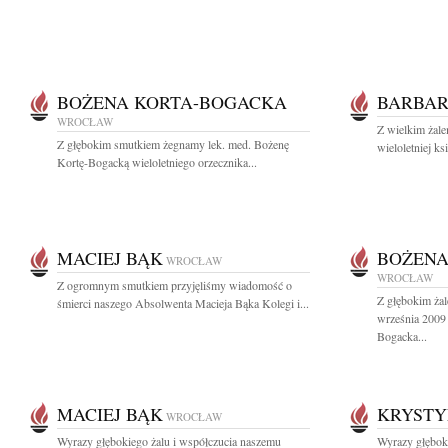
BOŻENA KORTA-BOGACKA
BARBAR
WROCŁAW
Z wielkim żale
Z głębokim smutkiem żegnamy lek. med. Bożenę
wieloletniej k
Kortę-Bogacką wieloletniego orzecznika...
MACIEJ BĄK
BOŻENA
WROCŁAW
WROCŁAW
Z ogromnym smutkiem przyjęliśmy wiadomość o
Z głębokim ża
śmierci naszego Absolwenta Macieja Bąka Kolegi i...
września 2009
Bogacka...
MACIEJ BĄK
KRYSTY
WROCŁAW
Wyrazy głębokiego żalu i współczucia naszemu
Wyrazy głębok