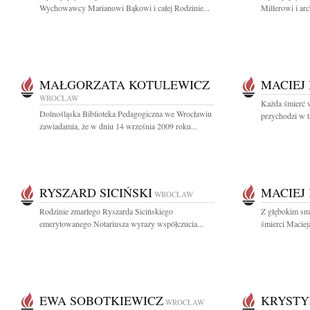
Wychowawcy Marianowi Bąkowi i całej Rodzinie...
Millerowi i ar
MAŁGORZATA KOTULEWICZ
MACIEJ
WROCŁAW
Każda śmierć 
Dolnośląska Biblioteka Pedagogiczna we Wrocławiu
przychodzi w 
zawiadamia, że w dniu 14 września 2009 roku...
RYSZARD SICIŃSKI
MACIEJ
WROCŁAW
Rodzinie zmarłego Ryszarda Sicińskiego
Z głębokim sm
emerytowanego Notariusza wyrazy współczucia...
śmierci Maciej
EWA SOBOTKIEWICZ
KRYSTY
WROCŁAW