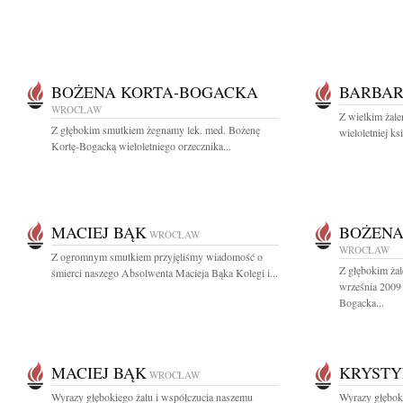
BOŻENA KORTA-BOGACKA
BARBAR
WROCŁAW
Z wielkim żale
Z głębokim smutkiem żegnamy lek. med. Bożenę
wieloletniej k
Kortę-Bogacką wieloletniego orzecznika...
MACIEJ BĄK
BOŻENA
WROCŁAW
WROCŁAW
Z ogromnym smutkiem przyjęliśmy wiadomość o
Z głębokim ża
śmierci naszego Absolwenta Macieja Bąka Kolegi i...
września 2009
Bogacka...
MACIEJ BĄK
KRYSTY
WROCŁAW
Wyrazy głębokiego żalu i współczucia naszemu
Wyrazy głębok