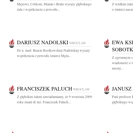
Mężowi, Córkom, Mamie i Bratu wyrazy głębokiego
Z wielkim żal
żalu i współczucia z powodu...
o śmierci nasze
DARIUSZ NADOLSKI
EWA KS
WROCŁAW
SOBOTK
Dr n. med. Beacie Rostkowskiej-Nadolskiej wyrazy
współczucia z powodu śmierci Męża...
Z ogromnym sm
wiadomość o ś
naszej...
FRANCISZEK PALUCH
JANUSZ
WROCŁAW
Z głębokim żalem zawiadamiamy, że 9 września 2009
Pani profesor 
roku zmarł dr inż. Franciszek Paluch...
głębokiego wsp