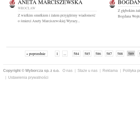
ANETA MARCISZEWSKA
BOGDAN
WROCŁAW
Z głębokim ża
Z wielkim smutkiem i żalem przyjęliśmy wiadomość
Bogdana Wojtow
o śmierci Anety Marciszewskiej Wyrazy...
« poprzednie
1
...
584
585
586
587
588
589
Copyright © Wyborcza sp. z o.o.
O nas
Staże u nas
Reklama
Polityka 
Ustawienia prywatności