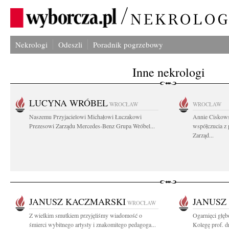
Nekrologi
Odeszli
Poradnik pogrzebowy
Inne nekrologi
LUCYNA WRÓBEL
WROCŁAW
WROCŁAW
Naszemu Przyjacielowi Michałowi Łuczakowi
Annie Ciskows
Prezesowi Zarządu Mercedes-Benz Grupa Wróbel...
współczucia z
Zarząd...
JANUSZ KACZMARSKI
JANUSZ
WROCŁAW
Z wielkim smutkiem przyjęliśmy wiadomość o
Ogarnięci głę
śmierci wybitnego artysty i znakomitego pedagoga...
Kolegę prof. dr