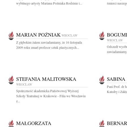
wybitnego artysty Mariana Poźniaka Rodzinie i...
śmierci naszeg
MARIAN POŹNIAK
BOGUMI
WROCŁAW
WROCŁAW
Z głębokim żalem zawiadamiamy, że 16 listopada
Odszedł wyobr
2009 roku zmarł profesor sztuk plastycznych...
zawiadamiamy, 
STEFANIA MALITOWSKA
SABINA
WROCŁAW
Pani Prof. dr
Społeczność akademicka Państwowej Wyższej
Katedry i Zakł
Szkoły Teatralnej w Krakowie - Filia we Wrocławiu
z...
MAŁGORZATA
BERNAR