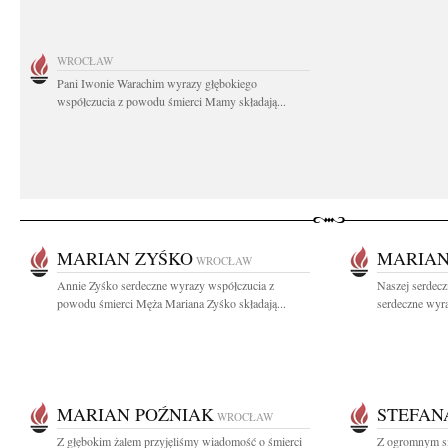
WROCŁAW
Pani Iwonie Warachim wyrazy głębokiego
współczucia z powodu śmierci Mamy składają...
MARIAN ZYŚKO
MARIAN
WROCŁAW
Annie Zyśko serdeczne wyrazy współczucia z
Naszej serdecz
powodu śmierci Męża Mariana Zyśko składają...
serdeczne wyr
MARIAN POŹNIAK
STEFAN
WROCŁAW
Z głębokim żalem przyjęliśmy wiadomość o śmierci
Z ogromnym s