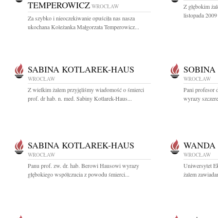
TEMPEROWICZ
WROCŁAW
Z głębokim ża
listopada 2009
Za szybko i nieoczekiwanie opuściła nas nasza
ukochana Koleżanka Małgorzata Temperowicz...
SABINA KOTLAREK-HAUS
SOBINA
WROCŁAW
WROCŁAW
Z wielkim żalem przyjęliśmy wiadomość o śmierci
Pani profesor 
prof. dr hab. n. med. Sabiny Kotlarek-Haus...
wyrazy szczer
SABINA KOTLAREK-HAUS
WANDA
WROCŁAW
WROCŁAW
Panu prof. zw. dr. hab. Berowi Hausowi wyrazy
Uniwersytet E
głębokiego współczucia z powodu śmierci...
żalem zawiadam