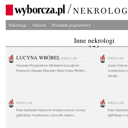
Nekrologi
Odeszli
Poradnik pogrzebowy
Inne nekrologi
LUCYNA WRÓBEL
WROCŁAW
WROCŁAW
Naszemu Przyjacielowi Michałowi Łuczakowi
Annie Ciskows
Prezesowi Zarządu Mercedes-Benz Grupa Wróbel...
współczucia z
Zarząd...
WROCŁAW
WROCŁAW
Panu Sędziemu Januszowi Kaspryszynowi wyrazy
Panu Sędziem
głębokiego współczucia z powodu śmierci...
głębokiego wsp