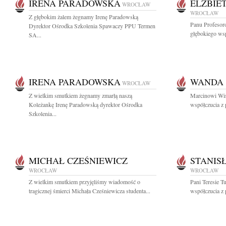
IRENA PARADOWSKA
ELŻBIE
WROCŁAW
WROCŁAW
Z głębokim żalem żegnamy Irenę Paradowską
Panu Profesor
Dyrektor Ośrodka Szkolenia Spawaczy PPU Termen
głębokiego wsp
SA...
IRENA PARADOWSKA
WANDA 
WROCŁAW
Z wielkim smutkiem żegnamy zmarłą naszą
Marcinowi Wi
Koleżankę Irenę Paradowską dyrektor Ośrodka
współczucia z
Szkolenia...
MICHAŁ CZEŚNIEWICZ
STANIS
WROCŁAW
WROCŁAW
Z wielkim smutkiem przyjęliśmy wiadomość o
Pani Teresie T
tragicznej śmierci Michała Cześniewicza studenta...
współczucia z