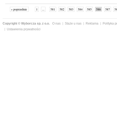
« poprzednie
1
...
581
582
583
584
585
586
587
5
»
Copyright © Wyborcza sp. z o.o.
O nas
Staże u nas
Reklama
Polityka 
Ustawienia prywatności