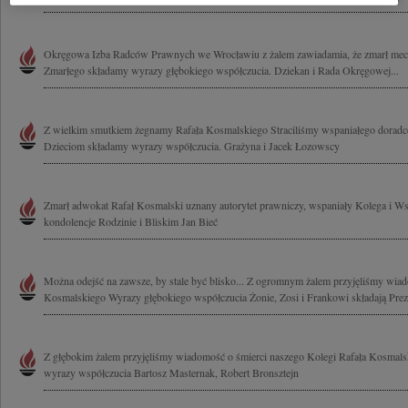
Okręgowa Izba Radców Prawnych we Wrocławiu z żalem zawiadamia, że zmarł mec
Zmarłego składamy wyrazy głębokiego współczucia. Dziekan i Rada Okręgowej...
Z wielkim smutkiem żegnamy Rafała Kosmalskiego Straciliśmy wspaniałego doradcę i
Dzieciom składamy wyrazy współczucia. Grażyna i Jacek Łozowscy
Zmarł adwokat Rafał Kosmalski uznany autorytet prawniczy, wspaniały Kolega i Ws
kondolencje Rodzinie i Bliskim Jan Bieć
Można odejść na zawsze, by stale być blisko... Z ogromnym żalem przyjęliśmy wiad
Kosmalskiego Wyrazy głębokiego współczucia Żonie, Zosi i Frankowi składają Preze
Z głębokim żalem przyjęliśmy wiadomość o śmierci naszego Kolegi Rafała Kosmal
wyrazy współczucia Bartosz Masternak, Robert Bronsztejn