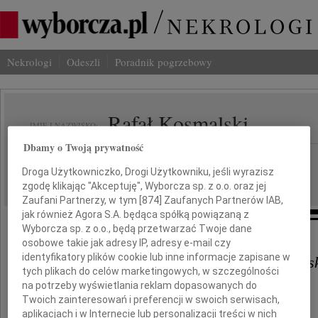
Nekrologi
Odeszli
Poradnik pogrzebowy
Rafał Kosmalski
IMIĘ I NAZWISKO:
Dbamy o Twoją prywatność
Wrocław
REGION:
Droga Użytkowniczko, Drogi Użytkowniku, jeśli wyrazisz
17.12.2009
DATA EMISJI:
zgodę klikając "Akceptuję", Wyborcza sp. z o.o. oraz jej
Zaufani Partnerzy, w tym [
874
] Zaufanych Partnerów IAB,
jak również Agora S.A. będąca spółką powiązaną z
Wyborcza sp. z o.o., będą przetwarzać Twoje dane
osobowe takie jak adresy IP, adresy e-mail czy
identyfikatory plików cookie lub inne informacje zapisane w
Katarzynie Wawrzaszek-Kosmalsk
tych plikach do celów marketingowych, w szczególności
na potrzeby wyświetlania reklam dopasowanych do
Twoich zainteresowań i preferencji w swoich serwisach,
wyrazy współczucia
aplikacjach i w Internecie lub personalizacji treści w nich