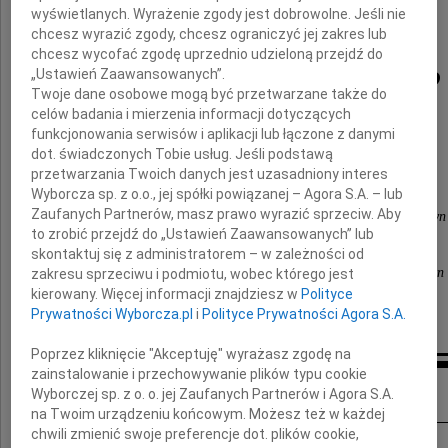
wyświetlanych. Wyrażenie zgody jest dobrowolne. Jeśli nie
z powodu śmierci Męża
chcesz wyrazić zgody, chcesz ograniczyć jej zakres lub
chcesz wycofać zgodę uprzednio udzieloną przejdź do
Rafała Kosmalskiego
„Ustawień Zaawansowanych”.
Twoje dane osobowe mogą być przetwarzane także do
celów badania i mierzenia informacji dotyczących
funkcjonowania serwisów i aplikacji lub łączone z danymi
dot. świadczonych Tobie usług. Jeśli podstawą
składają
przetwarzania Twoich danych jest uzasadniony interes
Wyborcza sp. z o.o., jej spółki powiązanej – Agora S.A. – lub
Zaufanych Partnerów, masz prawo wyrazić sprzeciw. Aby
Wojciech Kamiński, Beata Baranowska-Seweryn
to zrobić przejdź do „Ustawień Zaawansowanych” lub
oraz pracownicy Kancelarii Notarialnej
skontaktuj się z administratorem – w zależności od
Wojciech Kamiński Beata Baranowska-Seweryn
zakresu sprzeciwu i podmiotu, wobec którego jest
kierowany. Więcej informacji znajdziesz w
Polityce
we Wrocławiu
Prywatności Wyborcza.pl
i
Polityce Prywatności Agora S.A.
Poprzez kliknięcie "Akceptuję" wyrażasz zgodę na
zainstalowanie i przechowywanie plików typu cookie
Inne kondolencje
Wyborczej sp. z o. o. jej Zaufanych Partnerów i Agora S.A.
na Twoim urządzeniu końcowym. Możesz też w każdej
chwili zmienić swoje preferencje dot. plików cookie,