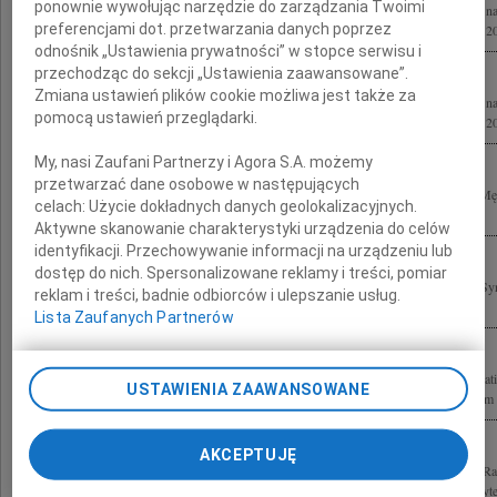
ponownie wywołując narzędzie do zarządzania Twoimi
Z głębokim smutkiem zawiadamiamy, że w dniu 14 grudnia 2009 roku odszedł od na
preferencjami dot. przetwarzania danych poprzez
Kosmalski Msza święta w intencji Zmarłego zostanie odprawiona dnia 22 grudnia 20
odnośnik „Ustawienia prywatności” w stopce serwisu i
przechodząc do sekcji „Ustawienia zaawansowane”.
Zmiana ustawień plików cookie możliwa jest także za
Z głębokim smutkiem zawiadamiamy, że w dniu 14 grudnia 2009 roku odszedł od na
pomocą ustawień przeglądarki.
Kosmalski Msza święta w intencji Zmarłego zostanie odprawiona dnia 22 grudnia 20
My, nasi Zaufani Partnerzy i Agora S.A. możemy
przetwarzać dane osobowe w następujących
Kasi Wawrzaszek-Kosmalskiej serdeczne wyrazy współczucia z powodu śmierci Męża
celach:
Użycie dokładnych danych geolokalizacyjnych.
koledzy z aplikacji radcowskiej lat 1995-1998
Aktywne skanowanie charakterystyki urządzenia do celów
identyfikacji. Przechowywanie informacji na urządzeniu lub
dostęp do nich. Spersonalizowane reklamy i treści, pomiar
Wyrazy głębokiego współczucia mec. Lechowi Kosmalskiemu z powodu śmierci Syna 
reklam i treści, badnie odbiorców i ulepszanie usług.
koledzy z Zarządu Inwestycji Akademii Medycznej
Lista Zaufanych Partnerów
Dnia 14 grudnia 2009 roku odszedł od nas Rafał Kosmalski członek Rotary Internat
USTAWIENIA ZAAWANSOWANE
szczerego współczucia składają Zarząd i członkowie Rotary Club Wrocław-Centrum
AKCEPTUJĘ
Z głębokim smutkiem i żalem zawiadamiamy, że 14 grudnia 2009 roku zmarł mgr Ra
Katedry Prawa Finansowego Wydziału Prawa, Administracji i Ekonomii Uniwersytet