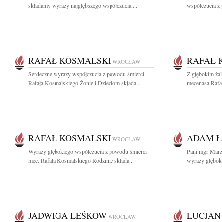
składamy wyrazy najgłębszego współczucia....
współczucia z
RAFAŁ KOSMALSKI
RAFAŁ 
WROCŁAW
Serdeczne wyrazy współczucia z powodu śmierci
Z głębokim ża
Rafała Kosmalskiego Żonie i Dzieciom składa...
mecenasa Rafał
RAFAŁ KOSMALSKI
ADAM Ł
WROCŁAW
Wyrazy głębokiego współczucia z powodu śmierci
Pani mgr Marze
mec. Rafała Kosmalskiego Rodzinie składa...
wyrazy głębok
JADWIGA LEŚKOW
LUCJAN
WROCŁAW