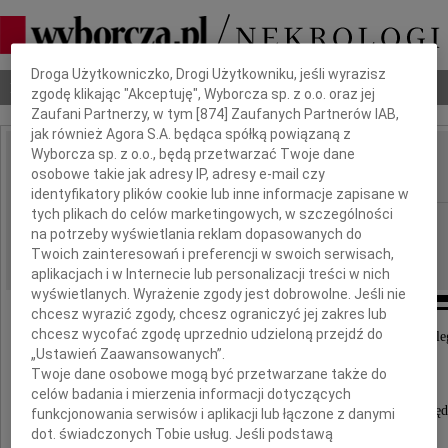
Dbamy o Twoją prywatność
Droga Użytkowniczko, Drogi Użytkowniku, jeśli wyrazisz
Nekrologi
Odeszli
Poradnik pogrzebowy
zgodę klikając "Akceptuję", Wyborcza sp. z o.o. oraz jej
Zaufani Partnerzy, w tym [
874
] Zaufanych Partnerów IAB,
jak również Agora S.A. będąca spółką powiązaną z
Wyborcza sp. z o.o., będą przetwarzać Twoje dane
Jacek Pomorski
osobowe takie jak adresy IP, adresy e-mail czy
IMIĘ I NAZWISKO:
identyfikatory plików cookie lub inne informacje zapisane w
tych plikach do celów marketingowych, w szczególności
Wrocław
REGION:
na potrzeby wyświetlania reklam dopasowanych do
21.01.2010
DATA EMISJI:
Twoich zainteresowań i preferencji w swoich serwisach,
aplikacjach i w Internecie lub personalizacji treści w nich
wyświetlanych. Wyrażenie zgody jest dobrowolne. Jeśli nie
chcesz wyrazić zgody, chcesz ograniczyć jej zakres lub
chcesz wycofać zgodę uprzednio udzieloną przejdź do
Dnia 17 stycznia 2010 roku zmarł nasz drogi Kole
„Ustawień Zaawansowanych”.
Jacek Pomorski
Twoje dane osobowe mogą być przetwarzane także do
celów badania i mierzenia informacji dotyczących
- wspaniały Człowiek, Przyjaciel, niezrównany gawęd
funkcjonowania serwisów i aplikacji lub łączone z danymi
dot. świadczonych Tobie usług. Jeśli podstawą
Żegnamy Cię, Jacku, a