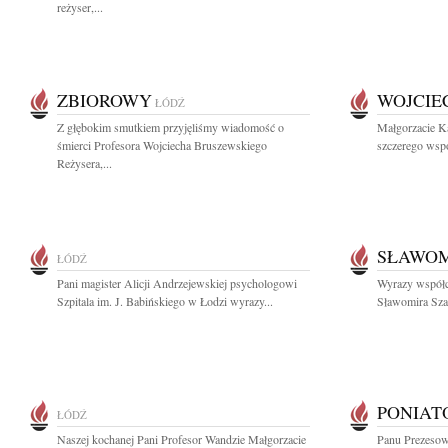
reżyser,...
ZBIOROWY
WOJCIE
ŁÓDŹ
Z głębokim smutkiem przyjęliśmy wiadomość o
Małgorzacie K
śmierci Profesora Wojciecha Bruszewskiego
szczerego wspó
Reżysera,...
SŁAWOM
ŁÓDŹ
Pani magister Alicji Andrzejewskiej psychologowi
Wyrazy współc
Szpitala im. J. Babińskiego w Łodzi wyrazy...
Sławomira Szam
PONIAT
ŁÓDŹ
Naszej kochanej Pani Profesor Wandzie Małgorzacie
Panu Prezesow