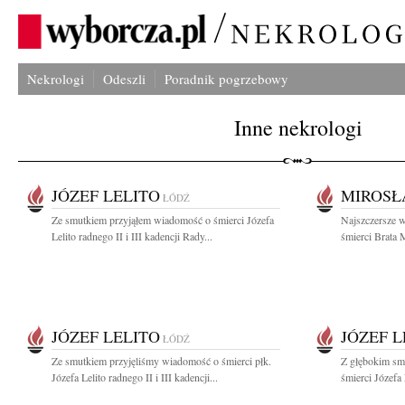
Nekrologi
Odeszli
Poradnik pogrzebowy
Inne nekrologi
JÓZEF LELITO
MIROSŁ
ŁÓDŹ
Ze smutkiem przyjąłem wiadomość o śmierci Józefa
Najszczersze 
Lelito radnego II i III kadencji Rady...
śmierci Brata 
JÓZEF LELITO
JÓZEF L
ŁÓDŹ
Ze smutkiem przyjęliśmy wiadomość o śmierci płk.
Z głębokim sm
Józefa Lelito radnego II i III kadencji...
śmierci Józefa 