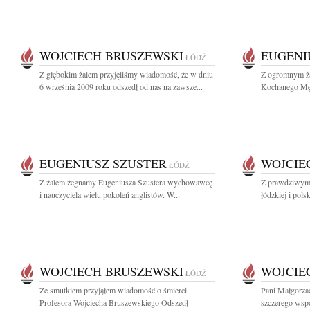
WOJCIECH BRUSZEWSKI
EUGENI
ŁÓDŹ
Z głębokim żalem przyjęliśmy wiadomość, że w dniu
Z ogromnym ża
6 września 2009 roku odszedł od nas na zawsze...
Kochanego Męża
EUGENIUSZ SZUSTER
WOJCIE
ŁÓDŹ
Z żalem żegnamy Eugeniusza Szustera wychowawcę
Z prawdziwym 
i nauczyciela wielu pokoleń anglistów. W...
łódzkiej i polsk
WOJCIECH BRUSZEWSKI
WOJCIE
ŁÓDŹ
Ze smutkiem przyjąłem wiadomość o śmierci
Pani Małgorza
Profesora Wojciecha Bruszewskiego Odszedł
szczerego wspó