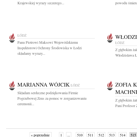
Krajewskiej wyrazy szczerego...
powodu śmierc
ŁÓDŹ
WŁODZI
Panu Piotrowi Maksowi Wojewódzkiemu
ŁÓDŹ
Inspektorowi Ochrony Środowiska w Łodzi
Z głębokim ża
składamy wyrazy...
Włodzisława Ła
MARIANNA WÓJCIK
ZOFIA 
ŁÓDŹ
MACHN
Składam serdeczne podziękowania Firmie
Pogrzebowej Zeus za pomoc w zorganizowaniu
Z głębokim ża
ceremonii...
Pani Profesor 
« poprzednie
1
...
510
511
512
513
514
515