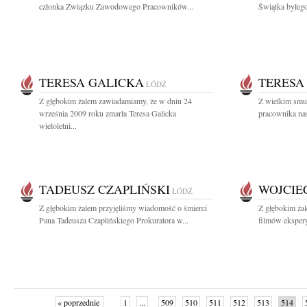
członka Związku Zawodowego Pracowników...
Świątka byłeg
TERESA GALICKA
TERESA
ŁÓDŹ
Z głębokim żalem zawiadamiamy, że w dniu 24
Z wielkim smu
września 2009 roku zmarła Teresa Galicka
pracownika nas
wieloletni...
TADEUSZ CZAPLIŃSKI
WOJCIE
ŁÓDŹ
Z głębokim żalem przyjęliśmy wiadomość o śmierci
Z głębokim ża
Pana Tadeusza Czaplińskiego Prokuratora w...
filmów eksper
« poprzednie
1
...
509
510
511
512
513
514