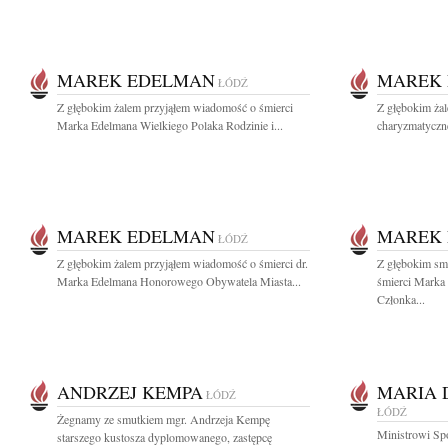
MAREK EDELMAN
MAREK
ŁÓDŹ
Z głębokim żalem przyjąłem wiadomość o śmierci
Z głębokim ża
Marka Edelmana Wielkiego Polaka Rodzinie i...
charyzmatyczne
MAREK EDELMAN
MAREK
ŁÓDŹ
Z głębokim żalem przyjąłem wiadomość o śmierci dr.
Z głębokim sm
Marka Edelmana Honorowego Obywatela Miasta...
śmierci Marka
Członka...
ANDRZEJ KEMPA
MARIA 
ŁÓDŹ
ŁÓDŹ
Żegnamy ze smutkiem mgr. Andrzeja Kempę
Ministrowi Sp
starszego kustosza dyplomowanego, zastępcę