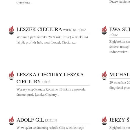
Drzewieckiemu 
dyrektora...
LESZEK CIECIURA
EWA SU
WIEK: 84
ŁÓDŹ
ŁÓDŹ
W dniu 3 października 2009 roku zmarł w wieku 84
Z głębokim sm
lat płk prof. dr hab. med. Leszek Cieciura...
śmierci naszej
Jednorowicz...
LESZKA CIECIURY LESZKA
MICHAŁ
CIECIURY
ŁÓDŹ
29 września 2
długoletni pra
Wyrazy współczucia Rodzinie i Bliskim z powodu
śmierci prof. Leszka Cieciury...
ADOLF GIL
JERZY 
LUBLIN
W związku ze śmiercią Adolfa Gila wieloletniego
Z głębokim sm