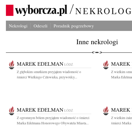
Nekrologi
Odeszli
Poradnik pogrzebowy
Inne nekrologi
MAREK EDELMAN
MAREK
ŁÓDŹ
Z głębokim smutkiem przyjąłem wiadomość o
Z wielkim smu
śmierci Wielkiego Człowieka, przywódcy...
Marka Edelmana
MAREK EDELMAN
MAREK
ŁÓDŹ
Z ogromnym bólem przyjąłem wiadomość o śmierci
Z wielkim żal
Marka Edelmana Honorowego Obywatela Miasta...
śmierci Marka 