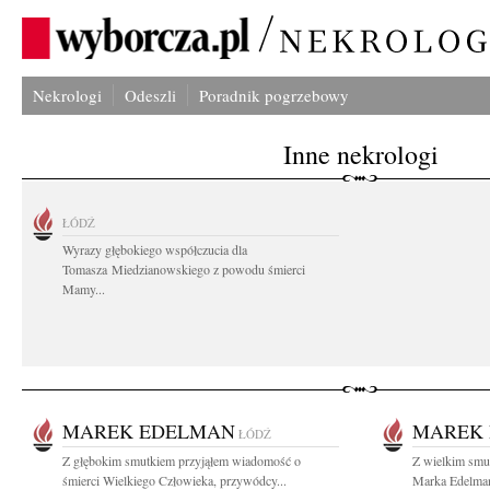
Nekrologi
Odeszli
Poradnik pogrzebowy
Inne nekrologi
ŁÓDŹ
Wyrazy głębokiego współczucia dla
Tomasza Miedzianowskiego z powodu śmierci
Mamy...
MAREK EDELMAN
MAREK
ŁÓDŹ
Z głębokim smutkiem przyjąłem wiadomość o
Z wielkim smu
śmierci Wielkiego Człowieka, przywódcy...
Marka Edelmana