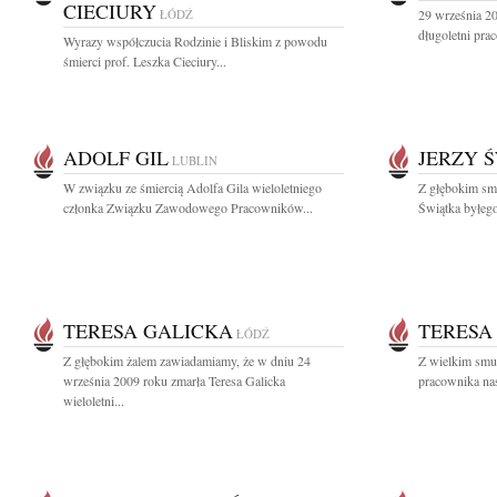
CIECIURY
ŁÓDŹ
29 września 2
długoletni pra
Wyrazy współczucia Rodzinie i Bliskim z powodu
śmierci prof. Leszka Cieciury...
ADOLF GIL
JERZY 
LUBLIN
W związku ze śmiercią Adolfa Gila wieloletniego
Z głębokim sm
członka Związku Zawodowego Pracowników...
Świątka byłeg
TERESA GALICKA
TERESA
ŁÓDŹ
Z głębokim żalem zawiadamiamy, że w dniu 24
Z wielkim smu
września 2009 roku zmarła Teresa Galicka
pracownika nas
wieloletni...