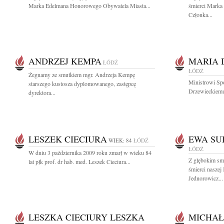
Marka Edelmana Honorowego Obywatela Miasta...
śmierci Marka
Członka...
ANDRZEJ KEMPA
MARIA 
ŁÓDŹ
ŁÓDŹ
Żegnamy ze smutkiem mgr. Andrzeja Kempę
Ministrowi Sp
starszego kustosza dyplomowanego, zastępcę
Drzewieckiemu 
dyrektora...
LESZEK CIECIURA
EWA SU
WIEK: 84
ŁÓDŹ
ŁÓDŹ
W dniu 3 października 2009 roku zmarł w wieku 84
Z głębokim sm
lat płk prof. dr hab. med. Leszek Cieciura...
śmierci naszej
Jednorowicz...
LESZKA CIECIURY LESZKA
MICHAŁ