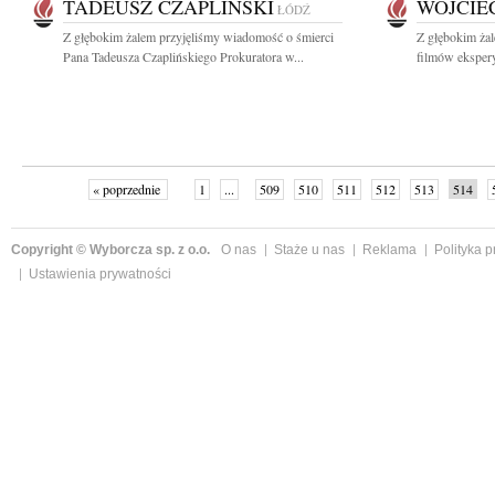
TADEUSZ CZAPLIŃSKI
WOJCIE
ŁÓDŹ
Z głębokim żalem przyjęliśmy wiadomość o śmierci
Z głębokim ża
Pana Tadeusza Czaplińskiego Prokuratora w...
filmów eksper
« poprzednie
1
...
509
510
511
512
513
514
Copyright © Wyborcza sp. z o.o.
O nas
Staże u nas
Reklama
Polityka 
Ustawienia prywatności