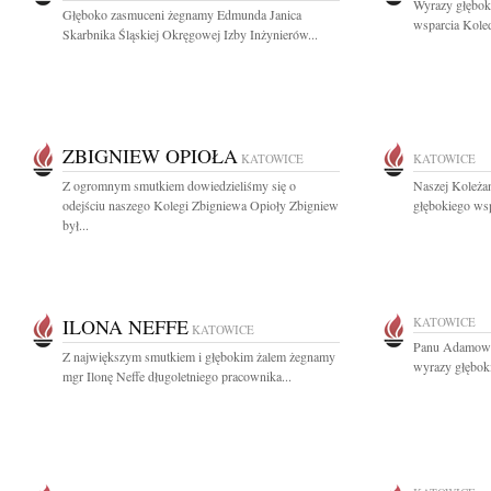
Wyrazy głęboki
Głęboko zasmuceni żegnamy Edmunda Janica
wsparcia Kole
Skarbnika Śląskiej Okręgowej Izby Inżynierów...
ZBIGNIEW OPIOŁA
KATOWICE
KATOWICE
Z ogromnym smutkiem dowiedzieliśmy się o
Naszej Koleża
odejściu naszego Kolegi Zbigniewa Opioły Zbigniew
głębokiego ws
był...
ILONA NEFFE
KATOWICE
KATOWICE
Panu Adamowi 
Z największym smutkiem i głębokim żalem żegnamy
wyrazy głęboki
mgr Ilonę Neffe długoletniego pracownika...