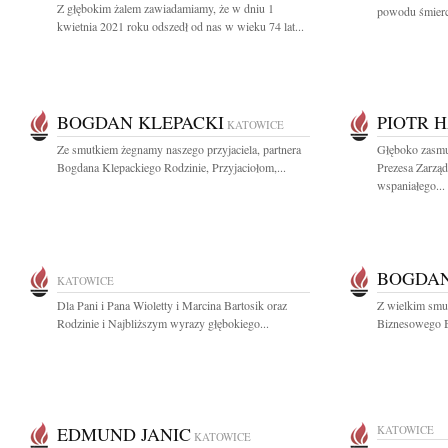
Z głębokim żalem zawiadamiamy, że w dniu 1
powodu śmierc
kwietnia 2021 roku odszedł od nas w wieku 74 lat...
BOGDAN KLEPACKI
PIOTR 
KATOWICE
Ze smutkiem żegnamy naszego przyjaciela, partnera
Głęboko zasmu
Bogdana Klepackiego Rodzinie, Przyjaciołom,...
Prezesa Zarząd
wspaniałego...
BOGDAN
KATOWICE
Dla Pani i Pana Wioletty i Marcina Bartosik oraz
Z wielkim smu
Rodzinie i Najbliższym wyrazy głębokiego...
Biznesowego B
EDMUND JANIC
KATOWICE
KATOWICE