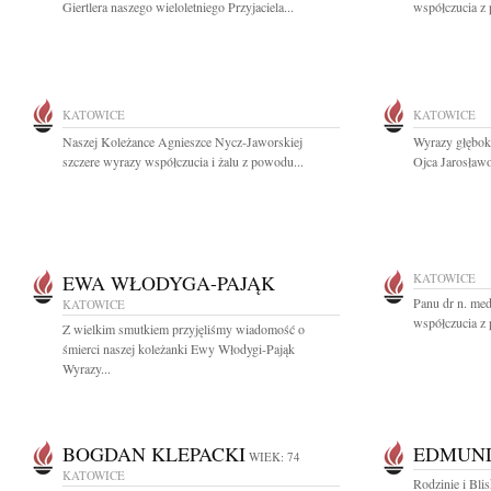
Giertlera naszego wieloletniego Przyjaciela...
współczucia z 
KATOWICE
KATOWICE
Naszej Koleżance Agnieszce Nycz-Jaworskiej
Wyrazy głębok
szczere wyrazy współczucia i żalu z powodu...
Ojca Jarosławo
EWA WŁODYGA-PAJĄK
KATOWICE
Panu dr n. me
KATOWICE
współczucia z
Z wielkim smutkiem przyjęliśmy wiadomość o
śmierci naszej koleżanki Ewy Włodygi-Pająk
Wyrazy...
BOGDAN KLEPACKI
EDMUND
WIEK: 74
KATOWICE
Rodzinie i Bli