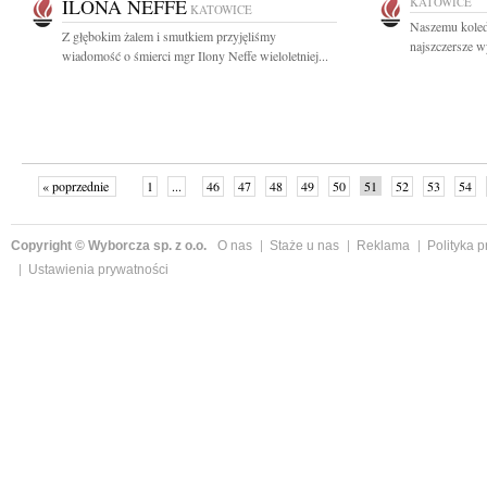
ILONA NEFFE
KATOWICE
KATOWICE
Naszemu koled
Z głębokim żalem i smutkiem przyjęliśmy
najszczersze w
wiadomość o śmierci mgr Ilony Neffe wieloletniej...
« poprzednie
1
...
46
47
48
49
50
51
52
53
54
»
Copyright © Wyborcza sp. z o.o.
O nas
Staże u nas
Reklama
Polityka 
Ustawienia prywatności