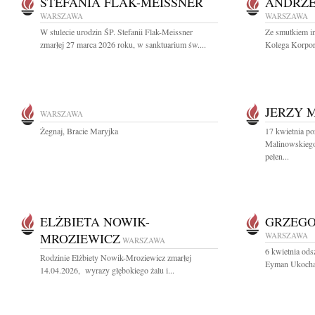
STEFANIA FLAK-MEISSNER
ANDRZE
WARSZAWA
WARSZAWA
W stulecie urodzin ŚP. Stefanii Flak-Meissner
Ze smutkiem i
zmarłej 27 marca 2026 roku, w sanktuarium św....
Kolega Korpor
JERZY 
WARSZAWA
Żegnaj, Bracie Maryjka
17 kwietnia po
Malinowskiego
pełen...
ELŻBIETA NOWIK-
GRZEG
MROZIEWICZ
WARSZAWA
WARSZAWA
6 kwietnia ods
Rodzinie Elżbiety Nowik-Mroziewicz zmarłej
Eyman Ukochany
14.04.2026, wyrazy głębokiego żalu i...