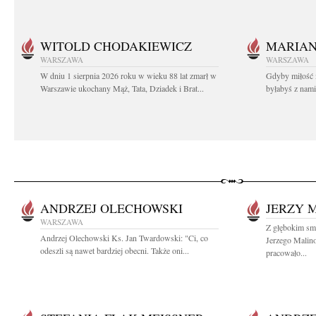
WITOLD CHODAKIEWICZ
MARIA
WARSZAWA
WARSZAWA
W dniu 1 sierpnia 2026 roku w wieku 88 lat zmarł w
Gdyby miłość 
Warszawie ukochany Mąż, Tata, Dziadek i Brat...
byłabyś z nami 
ANDRZEJ OLECHOWSKI
JERZY 
WARSZAWA
Z głębokim smu
Andrzej Olechowski Ks. Jan Twardowski: "Ci, co
Jerzego Malin
odeszli są nawet bardziej obecni. Także oni...
pracowało...