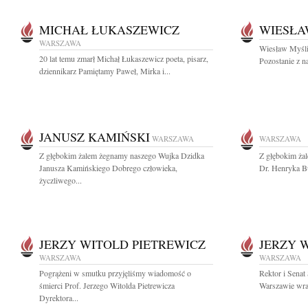
MICHAŁ ŁUKASZEWICZ
WIESŁA
WARSZAWA
Wiesław Myśliw
20 lat temu zmarł Michał Łukaszewicz poeta, pisarz,
Pozostanie z n
dziennikarz Pamiętamy Paweł, Mirka i...
JANUSZ KAMIŃSKI
WARSZAWA
WARSZAWA
Z głębokim żalem żegnamy naszego Wujka Dzidka
Z głębokim ża
Janusza Kamińskiego Dobrego człowieka,
Dr. Henryka B
życzliwego...
JERZY WITOLD PIETREWICZ
JERZY 
WARSZAWA
WARSZAWA
Pogrążeni w smutku przyjęliśmy wiadomość o
Rektor i Sena
śmierci Prof. Jerzego Witolda Pietrewicza
Warszawie wraz
Dyrektora...