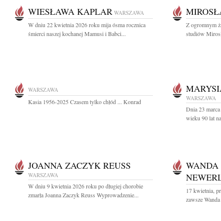
WIESŁAWA KAPLAR
MIROSŁ
WARSZAWA
W dniu 22 kwietnia 2026 roku mija ósma rocznica
Z ogromnym ża
śmierci naszej kochanej Mamusi i Babci...
studiów Miros
MARYSI
WARSZAWA
WARSZAWA
Kasia 1956-2025 Czasem tylko chłód ... Konrad
Dnia 23 marca
wieku 90 lat n
JOANNA ZACZYK REUSS
WANDA
WARSZAWA
NEWER
W dniu 9 kwietnia 2026 roku po długiej chorobie
17 kwietnia, pr
zmarła Joanna Zaczyk Reuss Wyprowadzenie...
zawsze Wanda