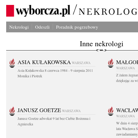
Nekrologi
Odeszli
Poradnik pogrzebowy
Inne nekrologi
ASIA KUŁAKOWSKA
MAŁGOR
WARSZAWA
WARSZAWA
Asia Kułakowska 8 czerwca 1984 - 9 sierpnia 2011
Z żalem żegnam
Monika i Piotrek
dziękując za w
JANUSZ GOETZE
WACŁAW
WARSZAWA
WARSZAWA
Janusz Goetze adwokat 9 lat bez Ciebie Bożenna i
W dniu 4 sier
Agnieszka
lata Wacława 
zawiadamiamy.