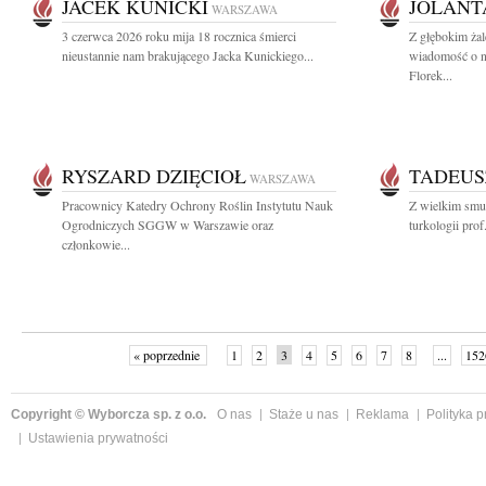
JACEK KUNICKI
JOLANT
WARSZAWA
3 czerwca 2026 roku mija 18 rocznica śmierci
Z głębokim żal
nieustannie nam brakującego Jacka Kunickiego...
wiadomość o na
Florek...
RYSZARD DZIĘCIOŁ
TADEUS
WARSZAWA
Pracownicy Katedry Ochrony Roślin Instytutu Nauk
Z wielkim smu
Ogrodniczych SGGW w Warszawie oraz
turkologii pro
członkowie...
« poprzednie
1
2
3
4
5
6
7
8
...
152
Copyright © Wyborcza sp. z o.o.
O nas
Staże u nas
Reklama
Polityka 
Ustawienia prywatności