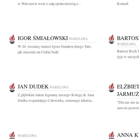
w Warszawie wraz z całą społecznością z...
Konrad
IGOR ŚMIAŁOWSKI
BARTOS
WARSZAWA
WARSZAWA
W 20. rocznicę śmierci Igora Śmiałowskiego Tato,
Bartosz Roch 
jak strasznie mi Ciebie brak!
żyje w naszych 
JAN DUDEK
ELŻBIE
WARSZAWA
JARMU
Z głębokim żalem żegnamy naszego Kolegę dr. Jana
Dudka wspaniałego Człowieka, cenionego lekarza...
"Dla nas nie m
zawsze pozosta
ANNA 
WARSZAWA