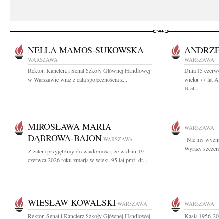
NELLA MAMOS-SUKOWSKA
ANDRZE
WARSZAWA
WARSZAWA
Rektor, Kanclerz i Senat Szkoły Głównej Handlowej
Dnia 15 czerw
w Warszawie wraz z całą społecznością z...
wieku 77 lat 
Brat...
MIROSŁAWA MARIA
WARSZAWA
DĄBROWA-BAJON
WARSZAWA
"Nie my wyznac
Wyrazy szczer
Z żalem przyjęliśmy do wiadomości, że w dniu 19
czerwca 2026 roku zmarła w wieku 95 lat prof. dr...
WIESŁAW KOWALSKI
WARSZAWA
WARSZAWA
Rektor, Senat i Kanclerz Szkoły Głównej Handlowej
Kasia 1956-20