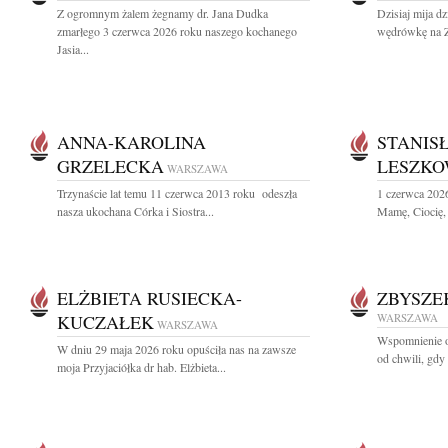
Z ogromnym żalem żegnamy dr. Jana Dudka
Dzisiaj mija dz
zmarłego 3 czerwca 2026 roku naszego kochanego
wędrówkę na Zi
Jasia...
ANNA-KAROLINA
STANIS
GRZELECKA
LESZKO
WARSZAWA
Trzynaście lat temu 11 czerwca 2013 roku odeszła
1 czerwca 202
nasza ukochana Córka i Siostra...
Mamę, Ciocię, 
ELŻBIETA RUSIECKA-
ZBYSZE
KUCZAŁEK
WARSZAWA
WARSZAWA
Wspomnienie o
W dniu 29 maja 2026 roku opuściła nas na zawsze
od chwili, gdy
moja Przyjaciółka dr hab. Elżbieta...