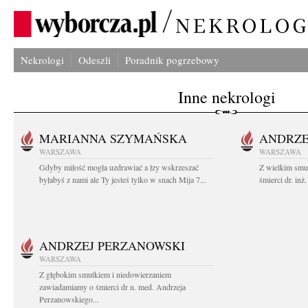
Nekrologi
Odeszli
Poradnik pogrzebowy
Inne nekrologi
MARIANNA SZYMAŃSKA
ANDRZE
WARSZAWA
WARSZAWA
Gdyby miłość mogła uzdrawiać a łzy wskrzeszać
Z wielkim smu
byłabyś z nami ale Ty jesteś tylko w snach Mija 7...
śmierci dr. in
ANDRZEJ PERZANOWSKI
WARSZAWA
Z głębokim smutkiem i niedowierzaniem
zawiadamiamy o śmierci dr n. med. Andrzeja
Perzanowskiego...