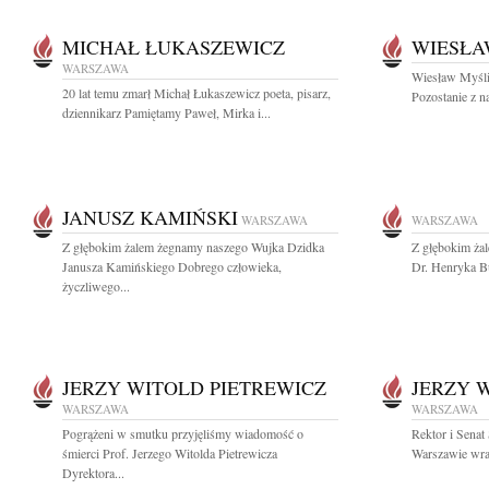
MICHAŁ ŁUKASZEWICZ
WIESŁA
WARSZAWA
Wiesław Myśliw
20 lat temu zmarł Michał Łukaszewicz poeta, pisarz,
Pozostanie z n
dziennikarz Pamiętamy Paweł, Mirka i...
JANUSZ KAMIŃSKI
WARSZAWA
WARSZAWA
Z głębokim żalem żegnamy naszego Wujka Dzidka
Z głębokim ża
Janusza Kamińskiego Dobrego człowieka,
Dr. Henryka B
życzliwego...
JERZY WITOLD PIETREWICZ
JERZY 
WARSZAWA
WARSZAWA
Pogrążeni w smutku przyjęliśmy wiadomość o
Rektor i Sena
śmierci Prof. Jerzego Witolda Pietrewicza
Warszawie wraz
Dyrektora...