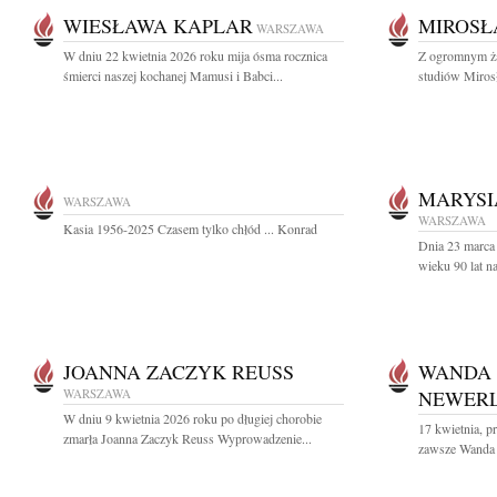
WIESŁAWA KAPLAR
MIROSŁ
WARSZAWA
W dniu 22 kwietnia 2026 roku mija ósma rocznica
Z ogromnym ża
śmierci naszej kochanej Mamusi i Babci...
studiów Miros
MARYSI
WARSZAWA
WARSZAWA
Kasia 1956-2025 Czasem tylko chłód ... Konrad
Dnia 23 marca
wieku 90 lat n
JOANNA ZACZYK REUSS
WANDA
WARSZAWA
NEWER
W dniu 9 kwietnia 2026 roku po długiej chorobie
17 kwietnia, pr
zmarła Joanna Zaczyk Reuss Wyprowadzenie...
zawsze Wanda