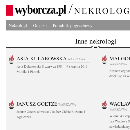
Nekrologi
Odeszli
Poradnik pogrzebowy
Inne nekrologi
ASIA KUŁAKOWSKA
MAŁGOR
WARSZAWA
WARSZAWA
Asia Kułakowska 8 czerwca 1984 - 9 sierpnia 2011
Z żalem żegnam
Monika i Piotrek
dziękując za w
JANUSZ GOETZE
WACŁAW
WARSZAWA
WARSZAWA
Janusz Goetze adwokat 9 lat bez Ciebie Bożenna i
W dniu 4 sier
Agnieszka
lata Wacława 
zawiadamiamy.