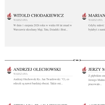
WITOLD CHODAKIEWICZ
MARIA
WARSZAWA
WARSZAWA
W dniu 1 sierpnia 2026 roku w wieku 88 lat zmarł w
Gdyby miłość 
Warszawie ukochany Mąż, Tata, Dziadek i Brat...
byłabyś z nami 
ANDRZEJ OLECHOWSKI
JERZY 
WARSZAWA
Z głębokim smu
Andrzej Olechowski Ks. Jan Twardowski: "Ci, co
Jerzego Malin
odeszli są nawet bardziej obecni. Także oni...
pracowało...