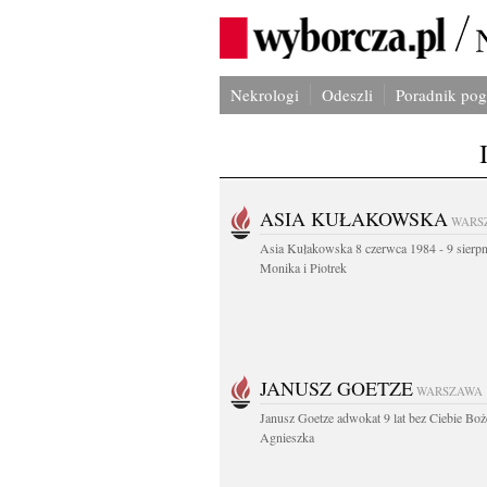
Nekrologi
Odeszli
Poradnik po
ASIA KUŁAKOWSKA
WARS
Asia Kułakowska 8 czerwca 1984 - 9 sierp
Monika i Piotrek
JANUSZ GOETZE
WARSZAWA
Janusz Goetze adwokat 9 lat bez Ciebie Boż
Agnieszka