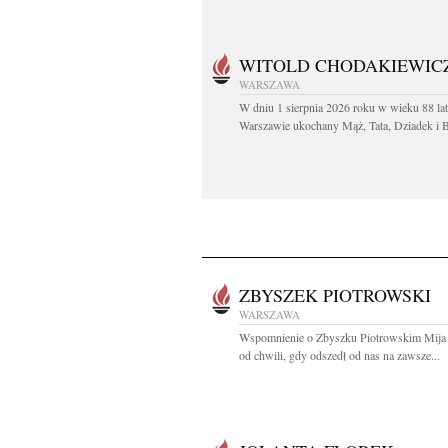
WITOLD CHODAKIEWIC
WARSZAWA
W dniu 1 sierpnia 2026 roku w wieku 88 la
Warszawie ukochany Mąż, Tata, Dziadek i Br
ZBYSZEK PIOTROWSKI
WARSZAWA
Wspomnienie o Zbyszku Piotrowskim Mija j
od chwili, gdy odszedł od nas na zawsze...