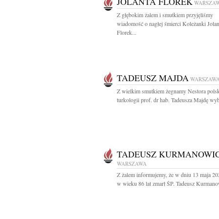
JOLANTA FLOREK
WARSZA
Z głębokim żalem i smutkiem przyjęliśmy
wiadomość o nagłej śmierci Koleżanki Jola
Florek...
TADEUSZ MAJDA
WARSZAW
Z wielkim smutkiem żegnamy Nestora polsk
turkologii prof. dr hab. Tadeusza Majdę wyb
TADEUSZ KURMANOWI
WARSZAWA
Z żalem informujemy, że w dniu 13 maja 20
w wieku 86 lat zmarł ŚP. Tadeusz Kurmanow