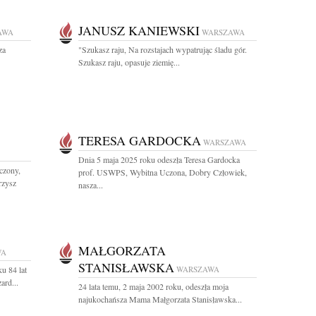
JANUSZ KANIEWSKI
AWA
WARSZAWA
za
"Szukasz raju, Na rozstajach wypatrując śladu gór.
Szukasz raju, opasuje ziemię...
TERESA GARDOCKA
WARSZAWA
Dnia 5 maja 2025 roku odeszła Teresa Gardocka
czony,
prof. USWPS, Wybitna Uczona, Dobry Człowiek,
rzysz
nasza...
MAŁGORZATA
WA
STANISŁAWSKA
u 84 lat
WARSZAWA
ard...
24 lata temu, 2 maja 2002 roku, odeszła moja
najukochańsza Mama Małgorzata Stanisławska...