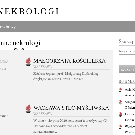
grzebowy
Inne nekrologi
Szukaj
Imię i naz
MAŁGORZATA KOŚCIELSKA
ZAWA
WARSZAWA
nia 2011
Z żalem żegnam prof. Małgorzatę Kościelską
dziękując za wiele Dorota Orlińska
INNE NE
Asia K
Asia K
Małgor
WACŁAWA STEC-MYŚLIWSKA
Z żale
WARSZAWA
Janusz
enna i
Janusz
W dniu 4 sierpnia 2026 roku zmarła przeżywszy 93
lata Wacława Stec-Myśliwska o czym
Wacław
zawiadamiamy...
W dniu