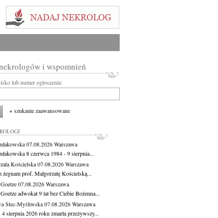
 nekrologów i wspomnień
wisko lub numer ogłoszenia:
+ szukanie zaawansowane
KROLOGI
ułakowska
07.08.2026
Warszawa
ułakowska 8 czerwca 1984 - 9 sierpnia...
zata Kościelska
07.08.2026
Warszawa
m żegnam prof. Małgorzatę Kościelską...
 Goetze
07.08.2026
Warszawa
 Goetze adwokat 9 lat bez Ciebie Bożenna...
a Stec-Myśliwska
07.08.2026
Warszawa
 4 sierpnia 2026 roku zmarła przeżywszy...