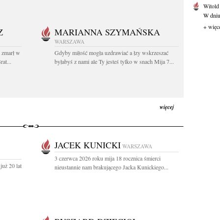
Witold
W dniu 
+ więc
Z
MARIANNA SZYMAŃSKA
WARSZAWA
t zmarł w
Gdyby miłość mogła uzdrawiać a łzy wskrzeszać
at...
byłabyś z nami ale Ty jesteś tylko w snach Mija 7...
więcej
JACEK KUNICKI
WARSZAWA
3 czerwca 2026 roku mija 18 rocznica śmierci
uż 20 lat
nieustannie nam brakującego Jacka Kunickiego...