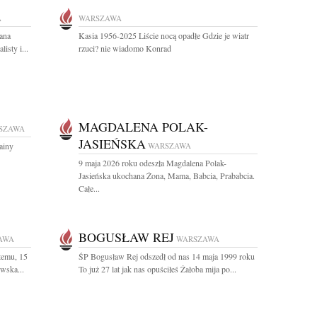
A
WARSZAWA
ana
Kasia 1956-2025 Liście nocą opadłe Gdzie je wiatr
isty i...
rzuci? nie wiadomo Konrad
MAGDALENA POLAK-
SZAWA
JASIEŃSKA
ainy
WARSZAWA
9 maja 2026 roku odeszła Magdalena Polak-
Jasieńska ukochana Żona, Mama, Babcia, Prababcia.
Całe...
BOGUSŁAW REJ
AWA
WARSZAWA
temu, 15
ŚP Bogusław Rej odszedł od nas 14 maja 1999 roku
wska...
To już 27 lat jak nas opuściłeś Żałoba mija po...