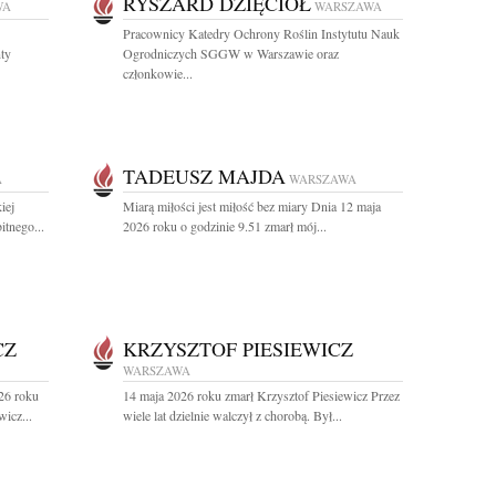
RYSZARD DZIĘCIOŁ
WA
WARSZAWA
Pracownicy Katedry Ochrony Roślin Instytutu Nauk
nty
Ogrodniczych SGGW w Warszawie oraz
członkowie...
TADEUSZ MAJDA
A
WARSZAWA
iej
Miarą miłości jest miłość bez miary Dnia 12 maja
itnego...
2026 roku o godzinie 9.51 zmarł mój...
CZ
KRZYSZTOF PIESIEWICZ
WARSZAWA
26 roku
14 maja 2026 roku zmarł Krzysztof Piesiewicz Przez
icz...
wiele lat dzielnie walczył z chorobą. Był...