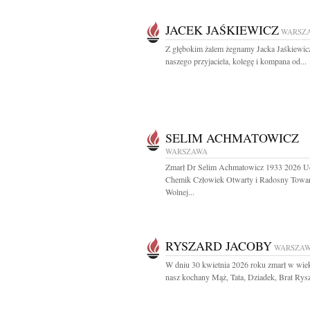
JACEK JAŚKIEWICZ
WARSZ
Z głębokim żalem żegnamy Jacka Jaśkiewic
naszego przyjaciela, kolegę i kompana od...
SELIM ACHMATOWICZ
WARSZAWA
Zmarł Dr Selim Achmatowicz 1933 2026 U
Chemik Człowiek Otwarty i Radosny Towa
Wolnej...
RYSZARD JACOBY
WARSZA
W dniu 30 kwietnia 2026 roku zmarł w wiek
nasz kochany Mąż, Tata, Dziadek, Brat Rysz