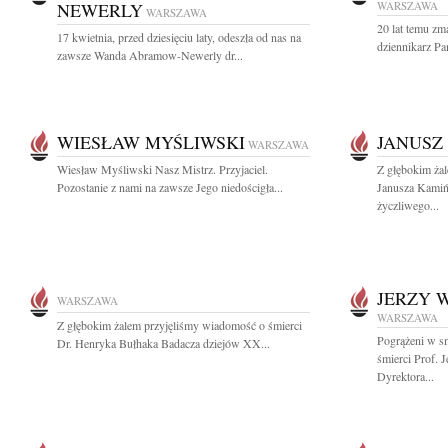
NEWERLY
WARSZAWA
WARSZAWA
20 lat temu zm
17 kwietnia, przed dziesięciu laty, odeszła od nas na
dziennikarz Pa
zawsze Wanda Abramow-Newerly dr...
WIESŁAW MYŚLIWSKI
JANUSZ
WARSZAWA
Wiesław Myśliwski Nasz Mistrz. Przyjaciel.
Z głębokim ża
Pozostanie z nami na zawsze Jego niedościgła...
Janusza Kamiń
życzliwego...
JERZY 
WARSZAWA
WARSZAWA
Z głębokim żalem przyjęliśmy wiadomość o śmierci
Pogrążeni w s
Dr. Henryka Bułhaka Badacza dziejów XX...
śmierci Prof. 
Dyrektora...