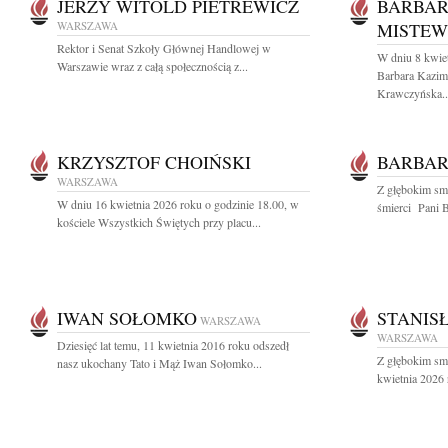
JERZY WITOLD PIETREWICZ
BARBAR
WARSZAWA
MISTEW
Rektor i Senat Szkoły Głównej Handlowej w
W dniu 8 kwiet
Warszawie wraz z całą społecznością z...
Barbara Kazim
Krawczyńska..
KRZYSZTOF CHOIŃSKI
BARBAR
WARSZAWA
Z głębokim sm
W dniu 16 kwietnia 2026 roku o godzinie 18.00, w
śmierci Pani B
kościele Wszystkich Świętych przy placu...
IWAN SOŁOMKO
STANIS
WARSZAWA
WARSZAWA
Dziesięć lat temu, 11 kwietnia 2016 roku odszedł
Z głębokim sm
nasz ukochany Tato i Mąż Iwan Sołomko...
kwietnia 2026 