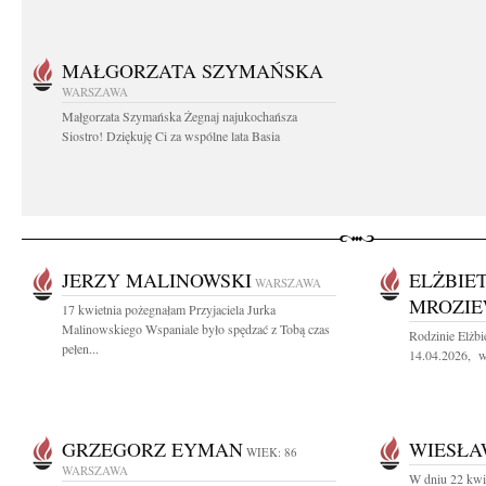
MAŁGORZATA SZYMAŃSKA
WARSZAWA
Małgorzata Szymańska Żegnaj najukochańsza
Siostro! Dziękuję Ci za wspólne lata Basia
JERZY MALINOWSKI
ELŻBIE
WARSZAWA
MROZIE
17 kwietnia pożegnałam Przyjaciela Jurka
Malinowskiego Wspaniale było spędzać z Tobą czas
Rodzinie Elżb
pełen...
14.04.2026, wy
GRZEGORZ EYMAN
WIESŁA
WIEK: 86
WARSZAWA
W dniu 22 kwie