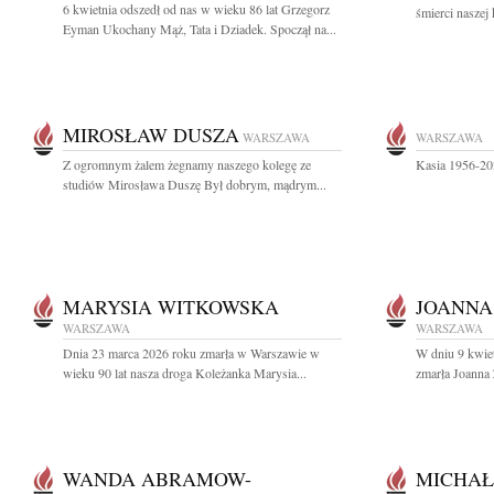
6 kwietnia odszedł od nas w wieku 86 lat Grzegorz
śmierci naszej
Eyman Ukochany Mąż, Tata i Dziadek. Spoczął na...
MIROSŁAW DUSZA
WARSZAWA
WARSZAWA
Z ogromnym żalem żegnamy naszego kolegę ze
Kasia 1956-20
studiów Mirosława Duszę Był dobrym, mądrym...
MARYSIA WITKOWSKA
JOANNA
WARSZAWA
WARSZAWA
Dnia 23 marca 2026 roku zmarła w Warszawie w
W dniu 9 kwiet
wieku 90 lat nasza droga Koleżanka Marysia...
zmarła Joanna
WANDA ABRAMOW-
MICHAŁ