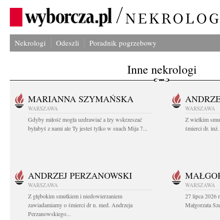
Nekrologi
Odeszli
Poradnik pogrzebowy
Inne nekrologi
MARIANNA SZYMAŃSKA
ANDRZE
WARSZAWA
WARSZAWA
Gdyby miłość mogła uzdrawiać a łzy wskrzeszać
Z wielkim smu
byłabyś z nami ale Ty jesteś tylko w snach Mija 7...
śmierci dr. in
ANDRZEJ PERZANOWSKI
MAŁGOR
WARSZAWA
WARSZAWA
Z głębokim smutkiem i niedowierzaniem
27 lipca 2026 
zawiadamiamy o śmierci dr n. med. Andrzeja
Małgorzata Sz
Perzanowskiego...