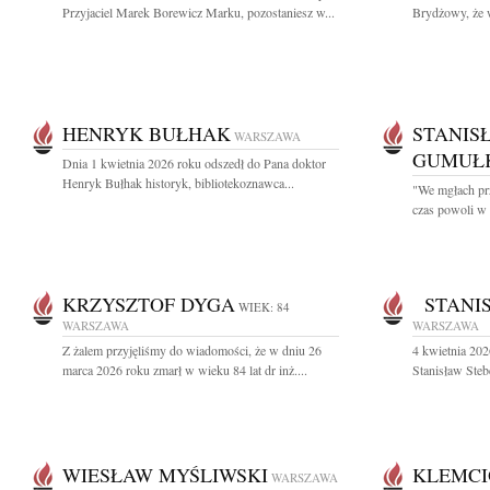
Przyjaciel Marek Borewicz Marku, pozostaniesz w...
Brydżowy, że w
HENRYK BUŁHAK
STANIS
WARSZAWA
GUMUŁ
Dnia 1 kwietnia 2026 roku odszedł do Pana doktor
Henryk Bułhak historyk, bibliotekoznawca...
"We mgłach prz
czas powoli w 
KRZYSZTOF DYGA
STANIS
WIEK: 84
WARSZAWA
WARSZAWA
Z żalem przyjęliśmy do wiadomości, że w dniu 26
4 kwietnia 202
marca 2026 roku zmarł w wieku 84 lat dr inż....
Stanisław Stebe
WIESŁAW MYŚLIWSKI
KLEMCI
WARSZAWA