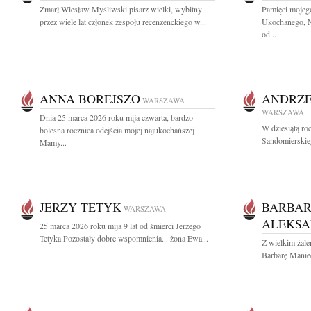
Zmarł Wiesław Myśliwski pisarz wielki, wybitny
Pamięci mojeg
przez wiele lat członek zespołu recenzenckiego w...
Ukochanego, Na
od...
ANNA BOREJSZO
ANDRZE
WARSZAWA
WARSZAWA
Dnia 25 marca 2026 roku mija czwarta, bardzo
W dziesiątą ro
bolesna rocznica odejścia mojej najukochańszej
Sandomierskieg
Mamy...
JERZY TETYK
BARBAR
WARSZAWA
ALEKSA
25 marca 2026 roku mija 9 lat od śmierci Jerzego
Tetyka Pozostały dobre wspomnienia... żona Ewa...
Z wielkim żal
Barbarę Manie