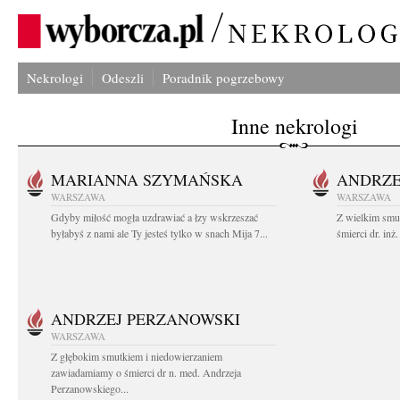
Nekrologi
Odeszli
Poradnik pogrzebowy
Inne nekrologi
MARIANNA SZYMAŃSKA
ANDRZE
WARSZAWA
WARSZAWA
Gdyby miłość mogła uzdrawiać a łzy wskrzeszać
Z wielkim smu
byłabyś z nami ale Ty jesteś tylko w snach Mija 7...
śmierci dr. in
ANDRZEJ PERZANOWSKI
WARSZAWA
Z głębokim smutkiem i niedowierzaniem
zawiadamiamy o śmierci dr n. med. Andrzeja
Perzanowskiego...