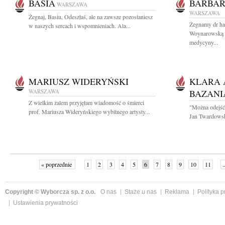
BASIA
BARBA
WARSZAWA
WARSZAWA
Żegnaj, Basiu, Odeszłaś, ale na zawsze pozostaniesz
Żegnamy dr hab
w naszych sercach i wspomnieniach. Ala...
Woynarowską By
medycyny...
MARIUSZ WIDERYŃSKI
KLARA 
WARSZAWA
BAZANI
Z wielkim żalem przyjęłam wiadomość o śmierci
"Można odejść 
prof. Mariusza Wideryńskiego wybitnego artysty...
Jan Twardowski
« poprzednie
1
2
3
4
5
6
7
8
9
10
11
.
Copyright © Wyborcza sp. z o.o.
O nas
Staże u nas
Reklama
Polityka 
Ustawienia prywatności