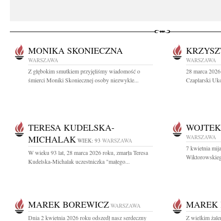
MONIKA SKONIECZNA
KRZYSZ
WARSZAWA
WARSZAWA
Z głębokim smutkiem przyjęliśmy wiadomość o
28 marca 2026 
śmierci Moniki Skoniecznej osoby niezwykle...
Czaplarski Uko
TERESA KUDELSKA-
WOJTEK
MICHALAK
WARSZAWA
WIEK: 93
WARSZAWA
7 kwietnia mij
W wieku 93 lat, 28 marca 2026 roku, zmarła Teresa
Wiktorowskieg
Kudelska-Michalak uczestniczka "małego...
MAREK BOREWICZ
MAREK 
WARSZAWA
Dnia 2 kwietnia 2026 roku odszedł nasz serdeczny
Z wielkim żal