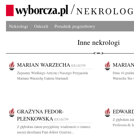
Nekrologi
Odeszli
Poradnik pogrzebowy
Inne nekrologi
MARIAN WARZECHA
MARIA
KRAKÓW
Żegnamy Wielkiego Artystę i Naszego Przyjaciela
Dnia 10 grudni
Mariana Warzechę Galeria Starmach
Warzecha Ten wy
GRAŻYNA FEDOR-
EDWARD
PLENKOWSKA
KRAKÓW
Z głębokim ża
Profesora dr. 
Z głębokim żalem przyjęliśmy wiadomość o śmierci
naszej ukochanej Pani doktor Grażyny...