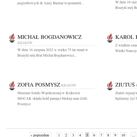
W dniu 16 sier
pogrzebowych dr Anny Biernat wspomnieli...
Brazylii mój B
MICHAŁ BOGDANOWICZ
KAROL 
KRAKÓW
Z wielkim smu
W dniu 16 sierpnia 2022 w wieku 75 lat zmarł w
Wielki Nauczyc
Brazylii mój Brat Michał Bogdanowicz...
ZOFIA POSMYSZ
ZIUTUŚ
KRAKÓW
Muzeum Sztuki Współczesnej w Krakowie
Ziutuś żegnaj t
MOCAK składa hołd pamięci bliskiej nam Zofii
będziemy żyć b
Posmysz
« poprzednie
1
2
3
4
5
6
7
8
9
10
...