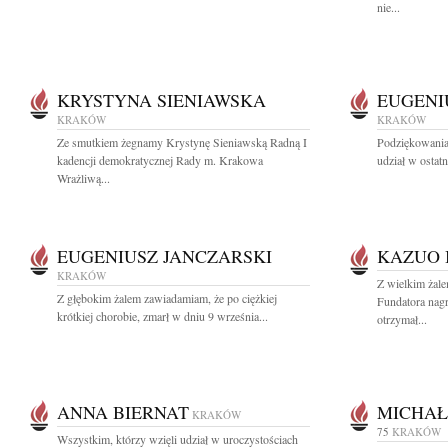
nie...
KRYSTYNA SIENIAWSKA
EUGENI
KRAKÓW
KRAKÓW
Ze smutkiem żegnamy Krystynę Sieniawską Radną I
Podziękowania 
kadencji demokratycznej Rady m. Krakowa
udział w ostat
Wrażliwą...
EUGENIUSZ JANCZARSKI
KAZUO 
KRAKÓW
Z wielkim żal
Z głębokim żalem zawiadamiam, że po ciężkiej
Fundatora na
krótkiej chorobie, zmarł w dniu 9 września...
otrzymał...
ANNA BIERNAT
MICHAŁ
KRAKÓW
75
KRAKÓW
Wszystkim, którzy wzięli udział w uroczystościach