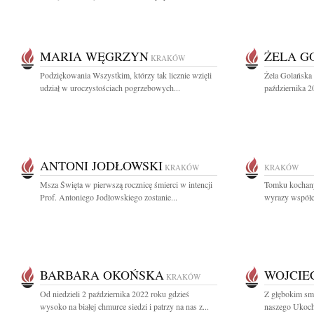
MARIA WĘGRZYN
ŻELA G
KRAKÓW
Podziękowania Wszystkim, którzy tak licznie wzięli
Żela Golańska 
udział w uroczystościach pogrzebowych...
października 202
ANTONI JODŁOWSKI
KRAKÓW
KRAKÓW
Msza Święta w pierwszą rocznicę śmierci w intencji
Tomku kochany!
Prof. Antoniego Jodłowskiego zostanie...
wyrazy współcz
BARBARA OKOŃSKA
WOJCIE
KRAKÓW
Od niedzieli 2 października 2022 roku gdzieś
Z głębokim sm
wysoko na białej chmurce siedzi i patrzy na nas z...
naszego Ukoch