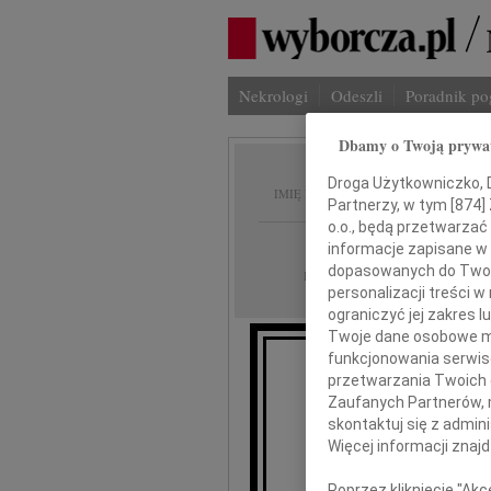
Nekrologi
Odeszli
Poradnik p
Dbamy o Twoją prywa
Antoni
Droga Użytkowniczko, Dr
IMIĘ I NAZWISKO:
Partnerzy, w tym [
874
]
o.o., będą przetwarzać 
Kraków
REGION:
informacje zapisane w
dopasowanych do Twoich
05.01.2023
DATA EMISJI:
personalizacji treści 
ograniczyć jej zakres
Twoje dane osobowe mo
funkcjonowania serwisó
przetwarzania Twoich da
Z głębokim żal
Zaufanych Partnerów, 
skontaktuj się z admin
Więcej informacji znaj
Poprzez kliknięcie "Ak