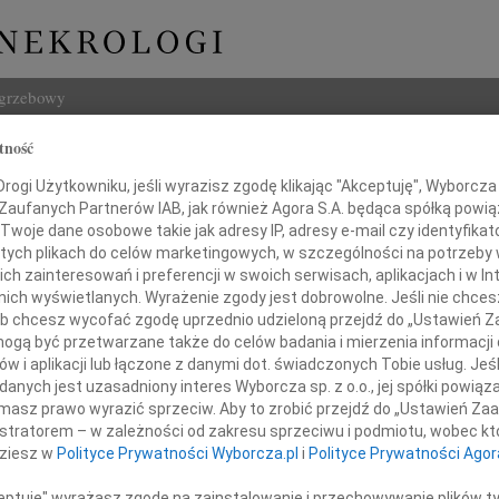
ogrzebowy
tność
Szukaj
 Szumiło-Kulczycki
ogi Użytkowniku, jeśli wyrazisz zgodę klikając "Akceptuję", Wyborcza sp
Imię i na
 Zaufanych Partnerów IAB, jak również Agora S.A. będąca spółką powi
Twoje dane osobowe takie jak adresy IP, adresy e-mail czy identyfikato
 tych plikach do celów marketingowych, w szczególności na potrzeby 
 zainteresowań i preferencji w swoich serwisach, aplikacjach i w Int
w nich wyświetlanych. Wyrażenie zgody jest dobrowolne. Jeśli nie chce
INNE NE
 lub chcesz wycofać zgodę uprzednio udzieloną przejdź do „Ustawień
03.0
gą być przetwarzane także do celów badania i mierzenia informacji
Dla B
w i aplikacji lub łączone z danymi dot. świadczonych Tobie usług. Jeś
Magd
nych jest uzasadniony interes Wyborcza sp. z o.o., jej spółki powiąza
em żegnamy zmarłego 30 grudnia 2022 r.
Magda
masz prawo wyrazić sprzeciw. Aby to zrobić przejdź do „Ustawień Z
Barba
istratorem – w zależności od zakresu sprzeciwu i podmiotu, wobec któ
Z głę
dziesz w
Polityce Prywatności Wyborcza.pl
i
Polityce Prywatności Agor
Stani
23 cz
ceptuję" wyrażasz zgodę na zainstalowanie i przechowywanie plików t