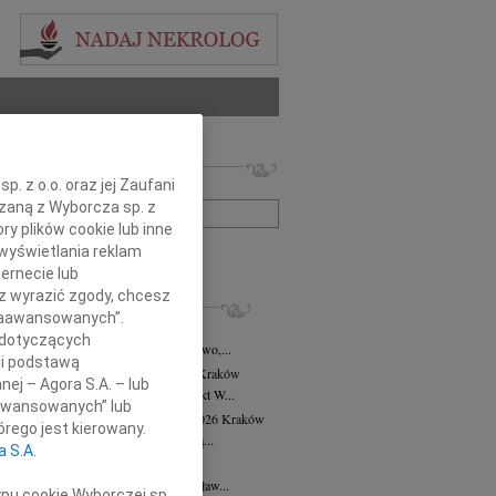
 nekrologów i wspomnień
. z o.o. oraz jej Zaufani
zwisko lub numer ogłoszenia:
ązaną z Wyborcza sp. z
ry plików cookie lub inne
wyświetlania reklam
+ szukanie zaawansowane
ernecie lub
sz wyrazić zgody, chcesz
KROLOGI
 Zaawansowanych”.
8.2026
Kraków
 dotyczących
asi Domek, Dora i Klaudiusz, Eliza, Gwo,...
li podstawą
alena Płonka-Kalkowska
10.07.2026
Kraków
nej – Agora S.A. – lub
lena Płonka-Kalkowska Kuka architekt W...
aawansowanych” lub
ra Tworzewska-Mikołajewicz
02.07.2026
Kraków
rego jest kierowany.
bokim żalem żegnamy naszą wieloletnią...
a S.A.
sław Król
26.06.2026
Kraków
erwca 2026 roku odszedł Mistrz Stanisław...
ypu cookie Wyborczej sp.