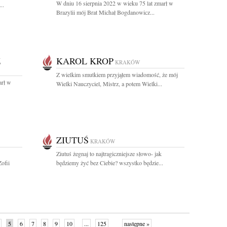
W dniu 16 sierpnia 2022 w wieku 75 lat zmarł w
..
Brazylii mój Brat Michał Bogdanowicz...
Z
KAROL KROP
KRAKÓW
Z wielkim smutkiem przyjąłem wiadomość, że mój
arł w
Wielki Nauczyciel, Mistrz, a potem Wielki...
ZIUTUŚ
KRAKÓW
Ziutuś żegnaj to najtragiczniejsze słowo- jak
ofii
będziemy żyć bez Ciebie? wszystko będzie...
5
6
7
8
9
10
...
125
następne »