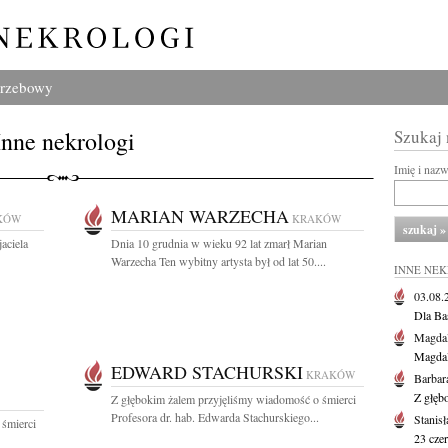
grzebowy
Inne nekrologi
Szukaj
Imię i naz
MARIAN WARZECHA
KÓW
KRAKÓW
aciela
Dnia 10 grudnia w wieku 92 lat zmarł Marian
Warzecha Ten wybitny artysta był od lat 50....
INNE NE
03.08
Dla Ba
Magdal
Magdal
EDWARD STACHURSKI
KRAKÓW
Barbar
Z głęb
Z głębokim żalem przyjęliśmy wiadomość o śmierci
Profesora dr. hab. Edwarda Stachurskiego...
Stanis
 śmierci
23 cze