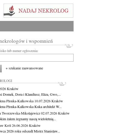
 nekrologów i wspomnień
wisko lub numer ogłoszenia:
+ szukanie zaawansowane
KROLOGI
.2026
Kraków
si Domek, Dora i Klaudiusz, Eliza, Gwo,...
ena Płonka-Kalkowska
10.07.2026
Kraków
ena Płonka-Kalkowska Kuka architekt W...
a Tworzewska-Mikołajewicz
02.07.2026
Kraków
okim żalem żegnamy naszą wieloletnią...
ław Król
26.06.2026
Kraków
rwca 2026 roku odszedł Mistrz Stanisław...