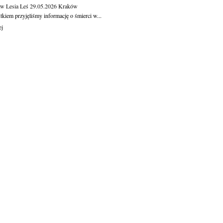
aw Lesia Leś
29.05.2026
Kraków
kiem przyjęliśmy informację o śmierci w...
ej