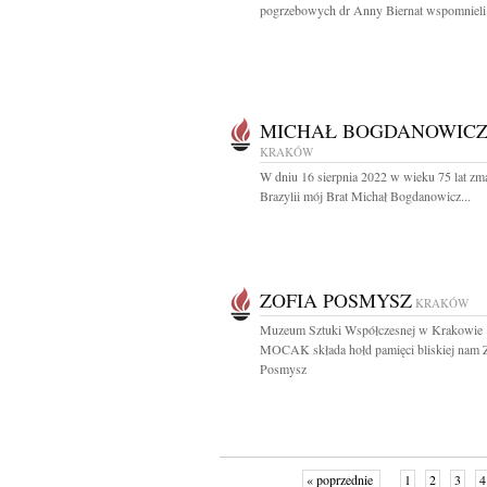
pogrzebowych dr Anny Biernat wspomnieli.
MICHAŁ BOGDANOWIC
KRAKÓW
W dniu 16 sierpnia 2022 w wieku 75 lat zm
Brazylii mój Brat Michał Bogdanowicz...
ZOFIA POSMYSZ
KRAKÓW
Muzeum Sztuki Współczesnej w Krakowie
MOCAK składa hołd pamięci bliskiej nam Z
Posmysz
« poprzednie
1
2
3
4