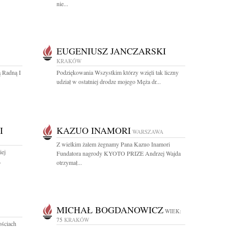
nie...
EUGENIUSZ JANCZARSKI
KRAKÓW
 Radną I
Podziękowania Wszystkim którzy wzięli tak liczny
udział w ostatniej drodze mojego Męża dr...
I
KAZUO INAMORI
WARSZAWA
Z wielkim żalem żegnamy Pana Kazuo Inamori
iej
Fundatora nagrody KYOTO PRIZE Andrzej Wajda
.
otrzymał...
MICHAŁ BOGDANOWICZ
WIEK:
75
KRAKÓW
ościach