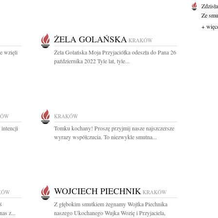
Zdzisł
Ze smut
+ więc
ŻELA GOLAŃSKA
KRAKÓW
e wzięli
Żela Golańska Moja Przyjaciółka odeszła do Pana 26
października 2022 Tyle lat, tyle...
KÓW
KRAKÓW
intencji
Tomku kochany! Proszę przyjmij nasze najszczersze
wyrazy współczucia. To niezwykle smutna...
WOJCIECH PIECHNIK
KÓW
KRAKÓW
ś
Z głębokim smutkiem żegnamy Wojtka Piechnika
as z...
naszego Ukochanego Wujka Wozię i Przyjaciela,