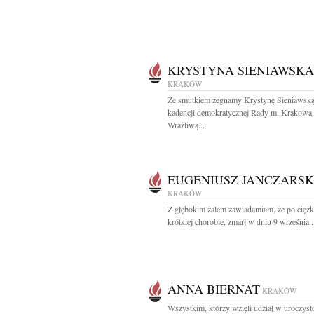
KRYSTYNA SIENIAWSKA
KRAKÓW
Ze smutkiem żegnamy Krystynę Sieniawską
kadencji demokratycznej Rady m. Krakowa
Wrażliwą...
EUGENIUSZ JANCZARSK
KRAKÓW
Z głębokim żalem zawiadamiam, że po ciężk
krótkiej chorobie, zmarł w dniu 9 września..
ANNA BIERNAT
KRAKÓW
Wszystkim, którzy wzięli udział w uroczyst