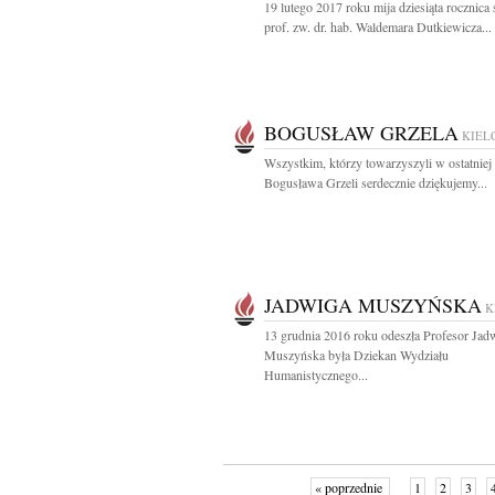
19 lutego 2017 roku mija dziesiąta rocznica 
prof. zw. dr. hab. Waldemara Dutkiewicza...
BOGUSŁAW GRZELA
KIEL
Wszystkim, którzy towarzyszyli w ostatniej
Bogusława Grzeli serdecznie dziękujemy...
JADWIGA MUSZYŃSKA
K
13 grudnia 2016 roku odeszła Profesor Jad
Muszyńska była Dziekan Wydziału
Humanistycznego...
« poprzednie
1
2
3