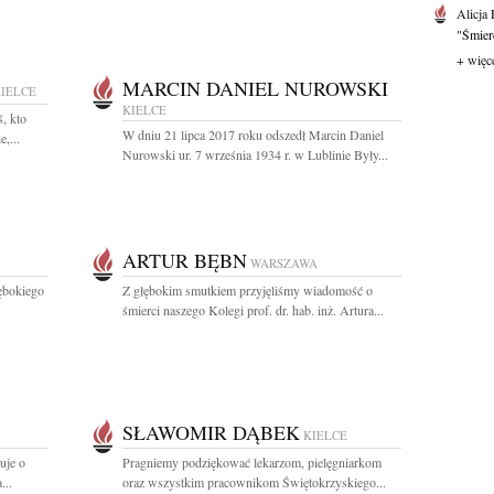
Alicja
"Śmierć
+ więc
MARCIN DANIEL NUROWSKI
IELCE
KIELCE
, kto
W dniu 21 lipca 2017 roku odszedł Marcin Daniel
,...
Nurowski ur. 7 września 1934 r. w Lublinie Były...
ARTUR BĘBN
WARSZAWA
łębokiego
Z głębokim smutkiem przyjęliśmy wiadomość o
śmierci naszego Kolegi prof. dr. hab. inż. Artura...
SŁAWOMIR DĄBEK
KIELCE
uje o
Pragniemy podziękować lekarzom, pielęgniarkom
...
oraz wszystkim pracownikom Świętokrzyskiego...