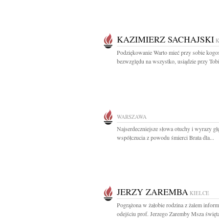
KAZIMIERZ SACHAJSKI
K
Podziękowanie Warto mieć przy sobie kogoś
bezwzględu na wszystko, usiądzie przy Tobie
WARSZAWA
Najserdeczniejsze słowa otuchy i wyrazy g
współczucia z powodu śmierci Brata dla...
JERZY ZAREMBA
KIELCE
Pogrążona w żałobie rodzina z żalem inform
odejściu prof. Jerzego Zaremby Msza święta