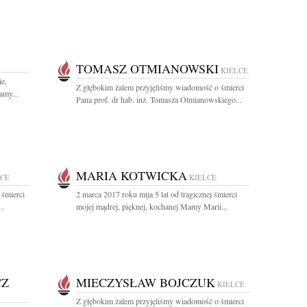
TOMASZ OTMIANOWSKI
KIELCE
e,
Z głębokim żalem przyjęliśmy wiadomość o śmierci
amy...
Pana prof. dr hab. inż. Tomasza Otmianowskiego...
MARIA KOTWICKA
LCE
KIELCE
 śmierci
2 marca 2017 roku mija 5 lat od tragicznej śmierci
..
mojej mądrej, pięknej, kochanej Mamy Marii...
CZ
MIECZYSŁAW BOJCZUK
KIELCE
Z głębokim żalem przyjęliśmy wiadomość o śmierci