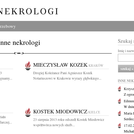
grzebowy
Inne nekrologi
Szukaj
Imię i naz
MIECZYSŁAW KOZEK
KRAKÓW
13
Drogiej Koleżance Pani Agnieszce Kozek
egnamy...
Notariuszowi w Krakowie wyrazy głębokiego...
INNE NE
Krzysz
Z ogro
Edmund
W dniu
KOSTEK MIODOWICZ
KIELCE
Maria 
iału
Serdec
23 sierpnia 2013 roku odszedł Kostek Miodowicz
arczej...
współtwórca nowych służb...
17.02
Michał