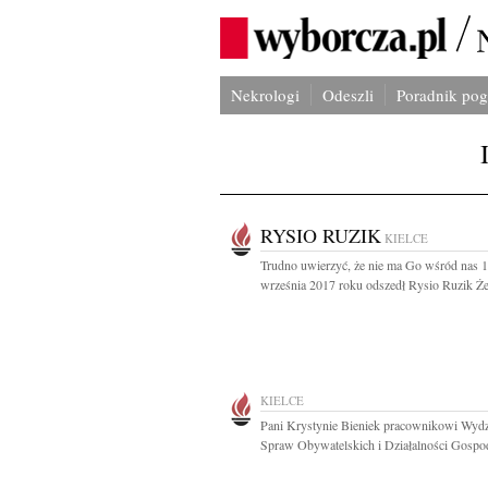
Nekrologi
Odeszli
Poradnik po
RYSIO RUZIK
KIELCE
Trudno uwierzyć, że nie ma Go wśród nas 
września 2017 roku odszedł Rysio Ruzik Ż
KIELCE
Pani Krystynie Bieniek pracownikowi Wydz
Spraw Obywatelskich i Działalności Gospod