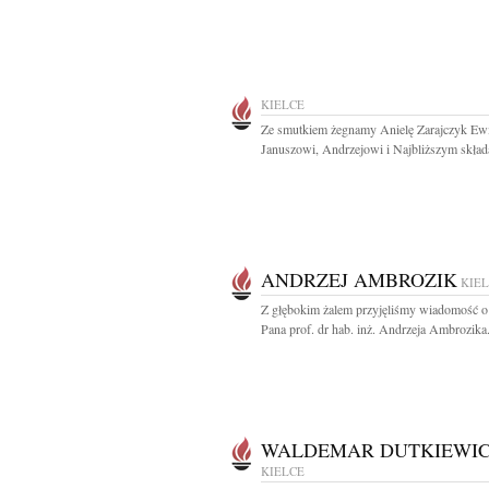
KIELCE
Ze smutkiem żegnamy Anielę Zarajczyk Ewi
Januszowi, Andrzejowi i Najbliższym skład
ANDRZEJ AMBROZIK
KIE
Z głębokim żalem przyjęliśmy wiadomość o
Pana prof. dr hab. inż. Andrzeja Ambrozika.
WALDEMAR DUTKIEWI
KIELCE