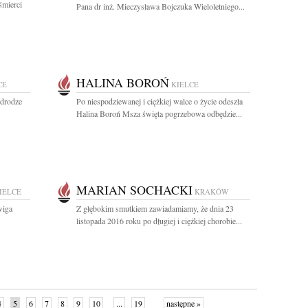
śmierci
Pana dr inż. Mieczysława Bojczuka Wieloletniego...
HALINA BOROŃ
CE
KIELCE
 drodze
Po niespodziewanej i ciężkiej walce o życie odeszła
Halina Boroń Msza święta pogrzebowa odbędzie...
MARIAN SOCHACKI
IELCE
KRAKÓW
wiga
Z głębokim smutkiem zawiadamiamy, że dnia 23
listopada 2016 roku po długiej i ciężkiej chorobie...
4
5
6
7
8
9
10
...
19
następne »