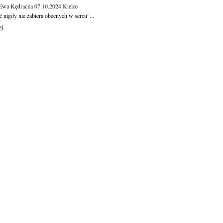
 Ewa Kędracka
07.10.2024
Kielce
 nigdy nie zabiera obecnych w sercu"...
ej