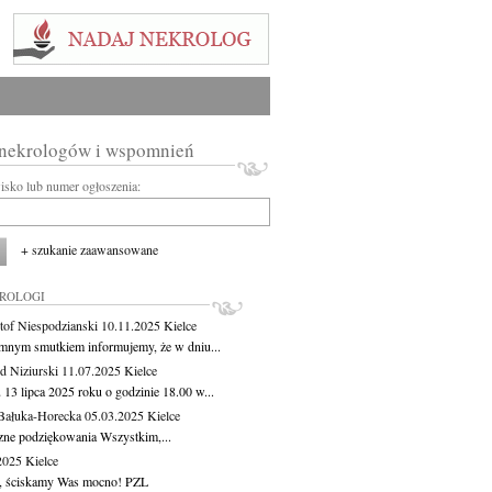
 nekrologów i wspomnień
wisko lub numer ogłoszenia:
+ szukanie zaawansowane
KROLOGI
tof Niespodzianski
10.11.2025
Kielce
mnym smutkiem informujemy, że w dniu...
 Niziurski
11.07.2025
Kielce
 13 lipca 2025 roku o godzinie 18.00 w...
Bałuka-Horecka
05.03.2025
Kielce
zne podziękowania Wszystkim,...
.2025
Kielce
, ściskamy Was mocno! PZL