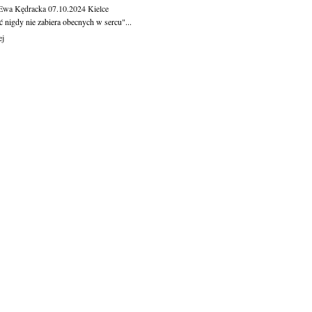
 Ewa Kędracka
07.10.2024
Kielce
 nigdy nie zabiera obecnych w sercu"...
ej