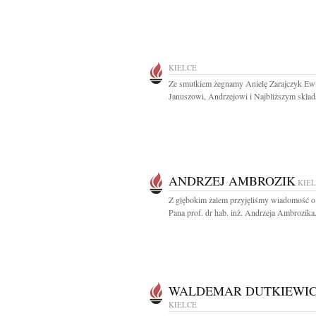
KIELCE
Ze smutkiem żegnamy Anielę Zarajczyk Ewi
Januszowi, Andrzejowi i Najbliższym skład
ANDRZEJ AMBROZIK
KIE
Z głębokim żalem przyjęliśmy wiadomość o
Pana prof. dr hab. inż. Andrzeja Ambrozika.
WALDEMAR DUTKIEWI
KIELCE