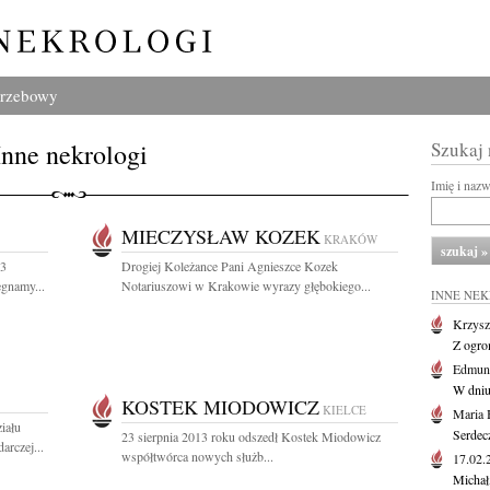
grzebowy
Inne nekrologi
Szukaj
Imię i naz
MIECZYSŁAW KOZEK
KRAKÓW
13
Drogiej Koleżance Pani Agnieszce Kozek
egnamy...
Notariuszowi w Krakowie wyrazy głębokiego...
INNE NE
Krzysz
Z ogro
Edmund
W dniu
KOSTEK MIODOWICZ
KIELCE
Maria 
iału
Serdec
23 sierpnia 2013 roku odszedł Kostek Miodowicz
arczej...
współtwórca nowych służb...
17.02
Michał