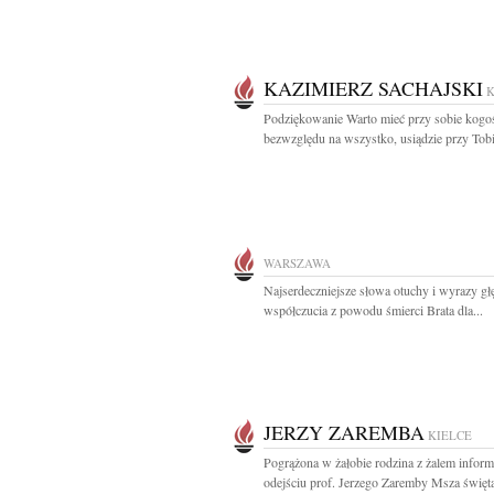
KAZIMIERZ SACHAJSKI
K
Podziękowanie Warto mieć przy sobie kogoś
bezwzględu na wszystko, usiądzie przy Tobie
WARSZAWA
Najserdeczniejsze słowa otuchy i wyrazy g
współczucia z powodu śmierci Brata dla...
JERZY ZAREMBA
KIELCE
Pogrążona w żałobie rodzina z żalem inform
odejściu prof. Jerzego Zaremby Msza święta