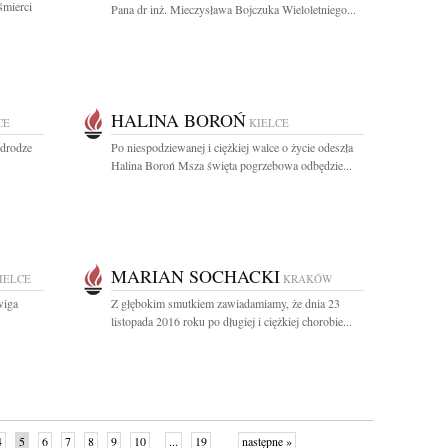
śmierci
Pana dr inż. Mieczysława Bojczuka Wieloletniego...
HALINA BOROŃ
CE
KIELCE
 drodze
Po niespodziewanej i ciężkiej walce o życie odeszła
Halina Boroń Msza święta pogrzebowa odbędzie...
MARIAN SOCHACKI
IELCE
KRAKÓW
wiga
Z głębokim smutkiem zawiadamiamy, że dnia 23
listopada 2016 roku po długiej i ciężkiej chorobie...
4
5
6
7
8
9
10
...
19
następne »