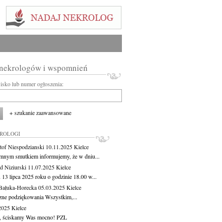
 nekrologów i wspomnień
wisko lub numer ogłoszenia:
+ szukanie zaawansowane
KROLOGI
tof Niespodzianski
10.11.2025
Kielce
mnym smutkiem informujemy, że w dniu...
 Niziurski
11.07.2025
Kielce
 13 lipca 2025 roku o godzinie 18.00 w...
Bałuka-Horecka
05.03.2025
Kielce
zne podziękowania Wszystkim,...
.2025
Kielce
, ściskamy Was mocno! PZL