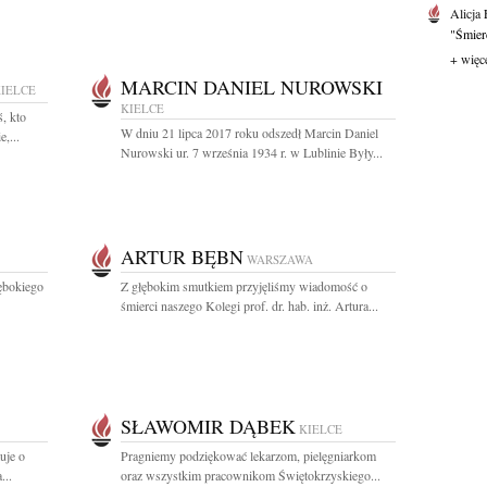
Alicja
"Śmierć
+ więc
MARCIN DANIEL NUROWSKI
IELCE
KIELCE
, kto
W dniu 21 lipca 2017 roku odszedł Marcin Daniel
,...
Nurowski ur. 7 września 1934 r. w Lublinie Były...
ARTUR BĘBN
WARSZAWA
łębokiego
Z głębokim smutkiem przyjęliśmy wiadomość o
śmierci naszego Kolegi prof. dr. hab. inż. Artura...
SŁAWOMIR DĄBEK
KIELCE
uje o
Pragniemy podziękować lekarzom, pielęgniarkom
...
oraz wszystkim pracownikom Świętokrzyskiego...