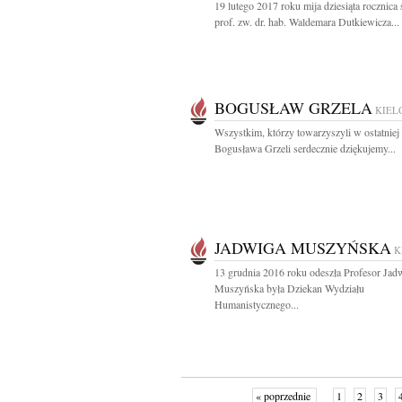
19 lutego 2017 roku mija dziesiąta rocznica 
prof. zw. dr. hab. Waldemara Dutkiewicza...
BOGUSŁAW GRZELA
KIEL
Wszystkim, którzy towarzyszyli w ostatniej
Bogusława Grzeli serdecznie dziękujemy...
JADWIGA MUSZYŃSKA
K
13 grudnia 2016 roku odeszła Profesor Jad
Muszyńska była Dziekan Wydziału
Humanistycznego...
« poprzednie
1
2
3