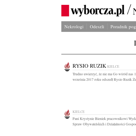
Nekrologi
Odeszli
Poradnik po
RYSIO RUZIK
KIELCE
Trudno uwierzyć, że nie ma Go wśród nas 
września 2017 roku odszedł Rysio Ruzik Ż
KIELCE
Pani Krystynie Bieniek pracownikowi Wydz
Spraw Obywatelskich i Działalności Gospod