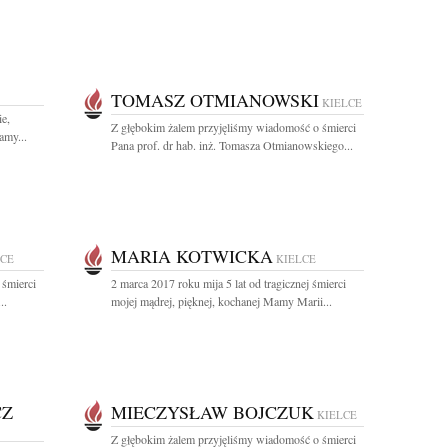
TOMASZ OTMIANOWSKI
KIELCE
e,
Z głębokim żalem przyjęliśmy wiadomość o śmierci
amy...
Pana prof. dr hab. inż. Tomasza Otmianowskiego...
MARIA KOTWICKA
LCE
KIELCE
 śmierci
2 marca 2017 roku mija 5 lat od tragicznej śmierci
..
mojej mądrej, pięknej, kochanej Mamy Marii...
CZ
MIECZYSŁAW BOJCZUK
KIELCE
Z głębokim żalem przyjęliśmy wiadomość o śmierci