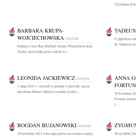
Ukochana Żona,
BARBARA KRUPA-
TADEUS
WOJCIECHOWSKA
GDAŃSK
Z głębokim ża
dr. Tadeusza Za
Pamięci Cioci Basi Barbary Krupy-Wojciechowskiej
Osoby niezwykłej przez udział we...
LEONIDA JACKIEWICZ
ANNA 
GDAŃSK
FORTU
1 maja 2023 r. odszedł wspaniały Człowiek, nasza
ukochana Mama i Babcia Leonida (Loda)...
29 kwietnia 2
Fortuna Jeste
i...
BOGDAN BUJANOWSKI
ZYGMU
GDAŃSK
29 kwietnia 2023 roku mija pierwsza rocznica nagłej
Wszystkim, któ