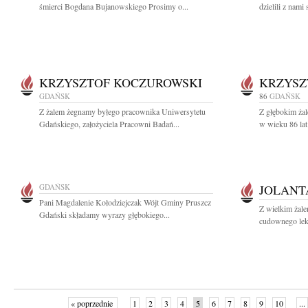
śmierci Bogdana Bujanowskiego Prosimy o...
dzielili z nami 
KRZYSZTOF KOCZUROWSKI
KRZYSZ
GDAŃSK
86
GDAŃSK
Z żalem żegnamy byłego pracownika Uniwersytetu
Z głębokim żal
Gdańskiego, założyciela Pracowni Badań...
w wieku 86 lat
GDAŃSK
JOLANT
Pani Magdalenie Kołodziejczak Wójt Gminy Pruszcz
Z wielkim żale
Gdański składamy wyrazy głębokiego...
cudownego leka
« poprzednie
1
2
3
4
5
6
7
8
9
10
...