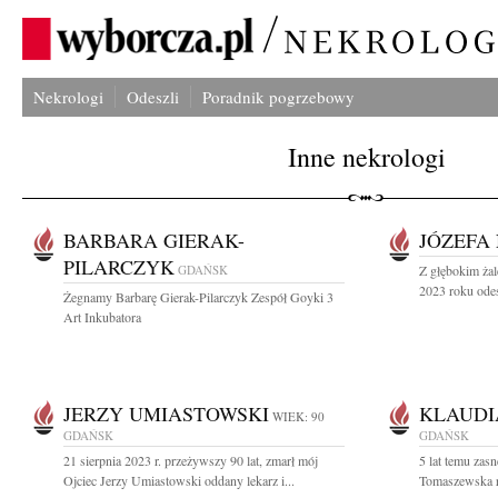
Nekrologi
Odeszli
Poradnik pogrzebowy
Inne nekrologi
BARBARA GIERAK-
JÓZEFA
PILARCZYK
GDAŃSK
Z głębokim żal
2023 roku odes
Żegnamy Barbarę Gierak-Pilarczyk Zespół Goyki 3
Art Inkubatora
JERZY UMIASTOWSKI
KLAUDI
WIEK: 90
GDAŃSK
GDAŃSK
21 sierpnia 2023 r. przeżywszy 90 lat, zmarł mój
5 lat temu zas
Ojciec Jerzy Umiastowski oddany lekarz i...
Tomaszewska r