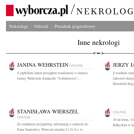
Nekrologi
Odeszli
Poradnik pogrzebowy
Inne nekrologi
JANINA WEHRSTEIN
JERZY 
GDAŃSK
Z głębokim żalem przyjąłem wiadomość o śmierci
Z wielkim smu
Janiny Wehrstein działaczki "Solidarności",...
Jałoszewskieg
Morskich Regat
STANISŁAWA WIERSZEL
GDAŃSK
GDAŃSK
30 lat temu, 1
Ze smutkiem przyjęliśmy informację o odejściu do
Bałtyckim w ka
Pana Stanisławy Wierszel zmarłej 21.01.b.r. w...