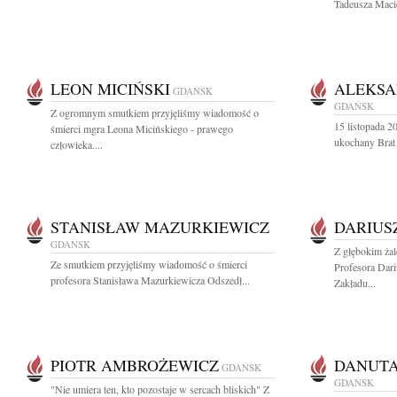
Tadeusza Macie
LEON MICIŃSKI
ALEKSA
GDAŃSK
GDAŃSK
Z ogromnym smutkiem przyjęliśmy wiadomość o
15 listopada 20
śmierci mgra Leona Micińskiego - prawego
ukochany Brat
człowieka....
STANISŁAW MAZURKIEWICZ
DARIUS
GDAŃSK
Z głębokim ża
Ze smutkiem przyjęliśmy wiadomość o śmierci
Profesora Dar
profesora Stanisława Mazurkiewicza Odszedł...
Zakładu...
PIOTR AMBROŻEWICZ
DANUTA
GDAŃSK
GDAŃSK
"Nie umiera ten, kto pozostaje w sercach bliskich" Z