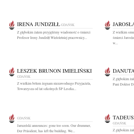
IRENA JUNDZIŁŁ
JAROSŁ
GDAŃSK
Z głębokim żalem przyjęliśmy wiadomość o śmierci
Z wielkim smu
Profesor Ireny Jundziłł Wieloletniej pracownicy...
śmierci Jaros
w...
LESZEK BRUNON IMIELIŃSKI
DANUTA
GDAŃSK
Z głębokim ża
Z wielkim bólem żegnam niezawodnego Przyjaciela,
Pani Doktor Da
Towarzysza od lat szkolnych ŚP Leszka...
TADEUS
GDAŃSK
GDAŃSK
Jaruzelski announces: gone too soon. Our drummer,
Z głębokim żal
Der Präsident, has left the building. We...