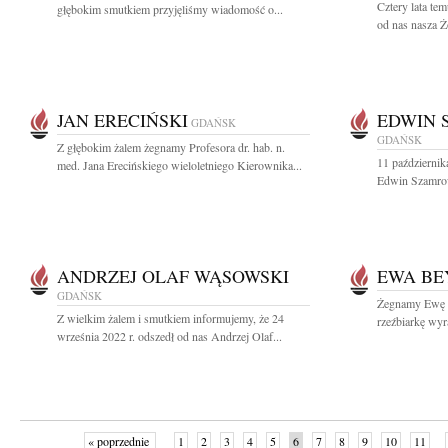
Cztery lata te
głębokim smutkiem przyjęliśmy wiadomość o...
od nas nasza Ż
JAN ERECIŃSKI
EDWIN 
GDAŃSK
GDAŃSK
Z głębokim żalem żegnamy Profesora dr. hab. n.
11 październik
med. Jana Erecińskiego wieloletniego Kierownika...
Edwin Szamrowi
ANDRZEJ OLAF WĄSOWSKI
EWA BE
GDAŃSK
Żegnamy Ewę B
Z wielkim żalem i smutkiem informujemy, że 24
rzeźbiarkę wyr
września 2022 r. odszedł od nas Andrzej Olaf...
« poprzednie
1
2
3
4
5
6
7
8
9
10
11