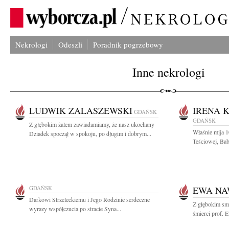
Nekrologi
Odeszli
Poradnik pogrzebowy
Inne nekrologi
LUDWIK ZALASZEWSKI
IRENA 
GDAŃSK
GDAŃSK
Z głębokim żalem zawiadamiamy, że nasz ukochany
Właśnie mija 1
Dziadek spoczął w spokoju, po długim i dobrym...
Teściowej, Bab
GDAŃSK
EWA N
Darkowi Strzeleckiemu i Jego Rodzinie serdeczne
Z głębokim sm
wyrazy współczucia po stracie Syna...
śmierci prof. 