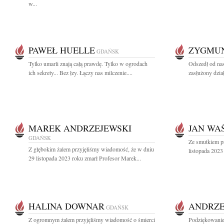
w...
PAWEŁ HUELLE
ZYGMUN
GDAŃSK
Tylko umarli znają całą prawdę. Tylko w ogrodach
Odszedł od nas
ich sekrety... Bez łzy. Łączy nas milczenie....
zasłużony dzia
MAREK ANDRZEJEWSKI
JAN WA
GDAŃSK
Ze smutkiem p
Z głębokim żalem przyjęliśmy wiadomość, że w dniu
listopada 2023
29 listopada 2023 roku zmarł Profesor Marek...
HALINA DOWNAR
ANDRZE
GDAŃSK
Z ogromnym żalem przyjęliśmy wiadomość o śmierci
Podziękowanie 