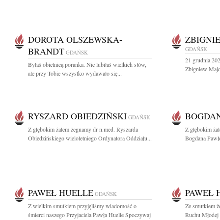
DOROTA OLSZEWSKA-
ZBIGNI
BRANDT
GDAŃSK
GDAŃSK
21 grudnia 202
Byłaś obietnicą poranka. Nie lubiłaś wielkich słów,
Zbigniew Majch
ale przy Tobie wszystko wydawało się...
RYSZARD OBIEDZIŃSKI
BOGDAN
GDAŃSK
Z głębokim żalem żegnamy dr n.med. Ryszarda
Z głębokim ża
Obiedzińskiego wieloletniego Ordynatora Oddziału...
Bogdana Pawło
PAWEŁ HUELLE
PAWEŁ 
GDAŃSK
Z wielkim smutkiem przyjęliśmy wiadomość o
Ze smutkiem ż
śmierci naszego Przyjaciela Pawła Huelle Spoczywaj
Ruchu Młodej 