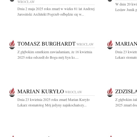
WROCŁAW
W dniu 20 kwie
Dnia 2 maja 2025 roku zmarł w wieku 81 lat Andrzej
Lesław Junik p
Jarosiński Architekt Pogrzeb odbędzie się w...
TOMASZ BURGHARDT
MARIAN
WROCŁAW
Z głębokim smutkiem zawiadamiam, że 16 kwietnia
Dnia 23 kwiet
2025 roku odszedł do Boga mój Syn ks....
Lekarz stomato
MARIAN KURYŁO
ZDZISŁ
WROCŁAW
Dnia 23 kwietnia 2025 roku zmarł Marian Kuryło
Z głębokim ża
Lekarz stomatolog Mój jedyny najukochańszy...
2025 zmarł doc