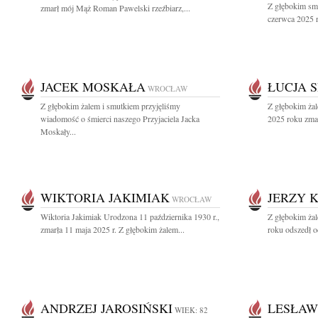
Z głębokim sm
zmarł mój Mąż Roman Pawelski rzeźbiarz,...
czerwca 2025 
JACEK MOSKAŁA
ŁUCJA 
WROCŁAW
Z głębokim żalem i smutkiem przyjęliśmy
Z głębokim ża
wiadomość o śmierci naszego Przyjaciela Jacka
2025 roku zmar
Moskały...
WIKTORIA JAKIMIAK
JERZY 
WROCŁAW
Wiktoria Jakimiak Urodzona 11 października 1930 r.,
Z głębokim ża
zmarła 11 maja 2025 r. Z głębokim żalem...
roku odszedł o
ANDRZEJ JAROSIŃSKI
LESŁAW
WIEK: 82