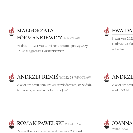
MAŁGORZATA
EWA D
FÓRMANKIEWICZ
WROCŁAW
8 czerwca 202
Dałkowska akt
W dniu 11 czerwca 2025 roku zmarła, przeżywszy
odbędzie...
75 lat Małgorzata Fórmankiewicz...
ANDRZEJ REMIŚ
ANDRZE
WIEK: 78
WROCŁAW
Z wielkim smutkiem i żalem zawiadamiam, że w dniu
Z wielkim smu
6 czerwca, w wieku 78 lat, zmarł mój...
wieku 78 lat z
ROMAN PAWELSKI
JOANNA
WROCŁAW
WROCŁAW
Ze smutkiem informuję, że 4 czerwca 2025 roku