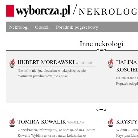
Nekrologi
Odeszli
Poradnik pogrzebowy
Inne nekrologi
HUBERT MORDAWSKI
HALINA
WROCŁAW
KOŚCIE
Nie mów nic: już uleciałem w taką ciszę, że nie
rozumiem przedmiotów, nie słyszę...
Halina Hanna 
Pogrzeb odbędz
TOMIRA KOWALIK
KRYSTY
WROCŁAW
Z przykrością informujemy, że odeszła od nas Tomira
W dniu 23 czer
Kowalik Wybitna aktorka a nasza koleżanka ze...
Krystyna Liwac