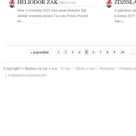
HELIODOR ŻAK
ZDZISŁ
WROCŁAW
Dnia 14 kwietnia 2025 roku zmarł Heliodor Żak
Z głębokim ża
chemik wieloletni prezes Cussons Polska Przeżył
kwietnia 2025
90...
Tato i...
« poprzednie
1
2
3
4
5
6
7
8
9
10
...
Copyright © Wyborcza sp. z o.o.
O nas
Staże u nas
Reklama
Polityka 
Ustawienia prywatności