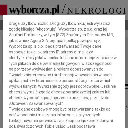
Dbamy o Twoją prywatność
Droga Użytkowniczko, Drogi Użytkowniku, jeśli wyrazisz
Nekrologi
Odeszli
Poradnik pogrzebowy
zgodę klikając "Akceptuję", Wyborcza sp. z o.o. oraz jej
Zaufani Partnerzy, w tym [
872
] Zaufanych Partnerów IAB,
jak również Agora S.A. będąca spółką powiązaną z
Stanisław Hryciuk
Wyborcza sp. z o.o., będą przetwarzać Twoje dane
IMIĘ I NAZWISKO:
osobowe takie jak adresy IP, adresy e-mail czy
identyfikatory plików cookie lub inne informacje zapisane w
Wrocław
tych plikach do celów marketingowych, w szczególności
REGION:
na potrzeby wyświetlania reklam dopasowanych do
02.10.2025
DATA EMISJI:
Twoich zainteresowań i preferencji w swoich serwisach,
aplikacjach i w Internecie lub personalizacji treści w nich
wyświetlanych. Wyrażenie zgody jest dobrowolne. Jeśli nie
chcesz wyrazić zgody, chcesz ograniczyć jej zakres lub
chcesz wycofać zgodę uprzednio udzieloną przejdź do
Z głębokim żalem zawiadamiamy,
„Ustawień Zaawansowanych”.
że w dniu 28 września 2025 roku odszedł do Pan
Twoje dane osobowe mogą być przetwarzane także do
celów badania i mierzenia informacji dotyczących
funkcjonowania serwisów i aplikacji lub łączone z danymi
dot. świadczonych Tobie usług. Jeśli podstawą