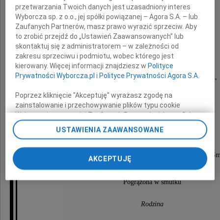
przetwarzania Twoich danych jest uzasadniony interes
Wyborcza sp. z o.o., jej spółki powiązanej – Agora S.A. – lub
Zaufanych Partnerów, masz prawo wyrazić sprzeciw. Aby
Stanisław Hryciuk
to zrobić przejdź do „Ustawień Zaawansowanych” lub
skontaktuj się z administratorem – w zależności od
zakresu sprzeciwu i podmiotu, wobec którego jest
(1935 - 2025)
kierowany. Więcej informacji znajdziesz w
Polityce
Prywatności Wyborcza.pl
i
Polityce Prywatności Agora S.A.
Kochający Mąż, Ojciec, Dziadek i Pradziadek,
Nauczyciel,
Poprzez kliknięcie "Akceptuję" wyrażasz zgodę na
Zasłużony dla rozwoju dolnośląskiej oświaty,
Zapalony działkowicz
zainstalowanie i przechowywanie plików typu cookie
Wyborczej sp. z o. o. jej Zaufanych Partnerów i Agora S.A.
na Twoim urządzeniu końcowym. Możesz też w każdej
USTAWIENIA ZAAWANSOWANE
chwili zmienić swoje preferencje dot. plików cookie,
Ostanie pożegnanie odbędzie się
ponownie wywołując narzędzie do zarządzania Twoimi
3 października 2025 roku o godzinie 14.00
preferencjami dot. przetwarzania danych poprzez
na cmentarzu parafialnym Św. Rodziny przy ulicy Sm
AKCEPTUJĘ
odnośnik „Ustawienia prywatności” w stopce serwisu i
we Wrocławiu.
przechodząc do sekcji „Ustawienia zaawansowane”.
Pogrążona w smutku
Zmiana ustawień plików cookie możliwa jest także za
pomocą ustawień przeglądarki.
Rodzina
My, nasi Zaufani Partnerzy i Agora S.A. możemy